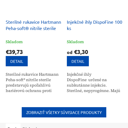
Sterilné rukavice Hartmann
Injekčné ihly DispoFine 100
Peha-soft® nitrile sterile
ks
Skladom
Skladom
€39,73
€3,30
od
DETAIL
DETAIL
Sterilné rukavice Hartmann
Injekčné ihly
Peha-soft® nitrile sterile
DispoFine určené na
predstavujú spoľahlivú
subkutánne injekcie.
bariérovú ochranu proti
Sterilné, nepyrogénne. Majú
patogénom, chemikáliám a
kryt a prekrytie vyrobené z
cytostatikám pri
polypropylénu.
medicínskych zákrokoch.
Tieto...
ZOBRAZIŤ VŠETKY SÚVISIACE PRODUKTY