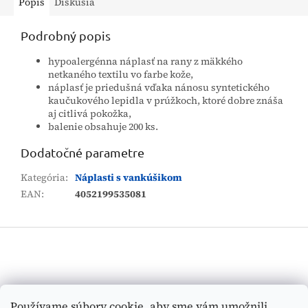
Popis
Diskusia
Podrobný popis
hypoalergénna náplasť na rany z mäkkého
netkaného textilu vo farbe kože,
náplasť je priedušná vďaka nánosu syntetického
kaučukového lepidla v prúžkoch, ktoré dobre znáša
aj citlivá pokožka,
balenie obsahuje 200 ks.
Dodatočné parametre
Kategória
:
Náplasti s vankúšikom
EAN
:
4052199535081
Z
á
p
ä
t
Vyhľadávanie
Používame súbory cookie, aby sme vám umožnili