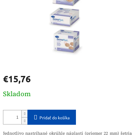
€15,76
Jednotková
Skladom
cena:
Pridať do košíka
Jednotlivo nastrihané okrúhle náplasti (priemer 22 mm) šetria