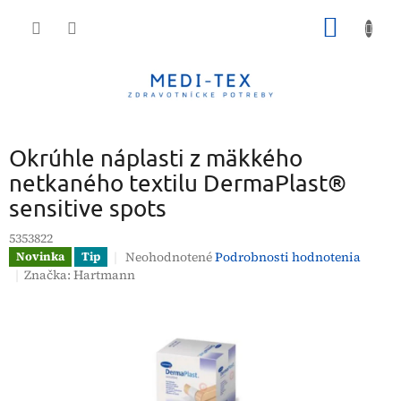
Prejsť
NÁKU
na
obsah
KOŠÍK
Okrúhle náplasti z mäkkého
netkaného textilu DermaPlast®
sensitive spots
5353822
Priemerné
Neohodnotené
Podrobnosti hodnotenia
Novinka
Tip
hodnotenie
Značka:
Hartmann
produktu
je
0,0
z
5
hviezdičiek.