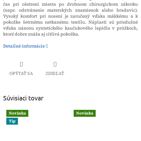
čas pri ošetrení miesta po drobnom chirurgickom zákroku
(napr. odstránenie materských znamienok alebo bradavíc).
Vysoký komfort pri nosení je zaručený vďaka mäkkému a k
pokožke šetrnému netkanému textilu. Náplasti sú priedušné
vďaka nánosu syntetického kaučukového lepidla v prúžkoch,
ktoré dobre znáša aj citlivá pokožka.
Detailné informácie
OPÝTAŤ SA
ZDIEĽAŤ
Súvisiaci tovar
Novinka
Novinka
Tip