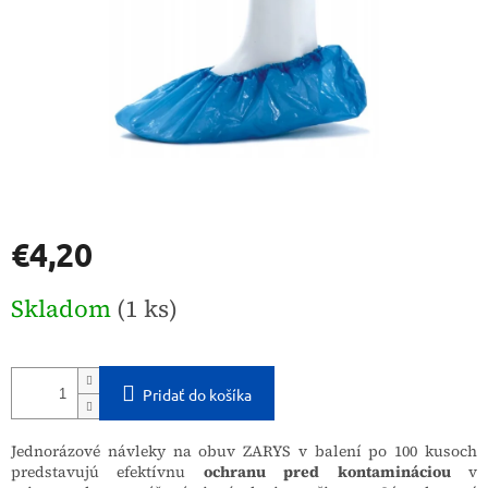
€4,20
Jednotková
Skladom
(1 ks)
cena:
Pridať do košíka
Jednorázové návleky na obuv ZARYS v balení po 100 kusoch
predstavujú efektívnu
ochranu pred kontamináciou
v