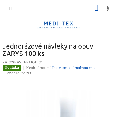
Prejsť
NÁKU
na
obsah
KOŠÍK
Jednorázové návleky na obuv
ZARYS 100 ks
ZARYSNAVLEKMODRY
Priemerné
Neohodnotené
Podrobnosti hodnotenia
Novinka
hodnotenie
Značka:
Zarys
produktu
je
0,0
z
5
hviezdičiek.