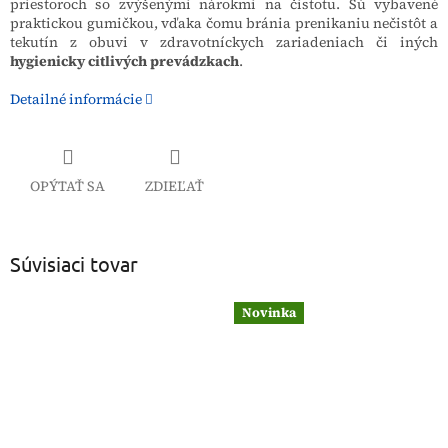
priestoroch so zvýšenými nárokmi na čistotu. Sú vybavené
praktickou gumičkou, vďaka čomu bránia prenikaniu nečistôt a
tekutín z obuvi v zdravotníckych zariadeniach či iných
hygienicky citlivých prevádzkach
.
Detailné informácie
OPÝTAŤ SA
ZDIEĽAŤ
Súvisiaci tovar
Novinka