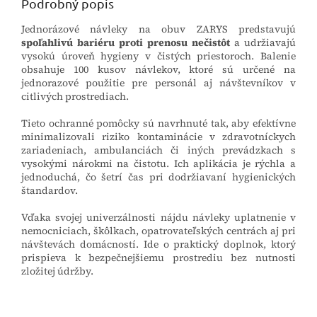
Podrobný popis
Jednorázové návleky na obuv ZARYS predstavujú
spoľahlivú bariéru proti prenosu nečistôt
a udržiavajú
vysokú úroveň hygieny v čistých priestoroch. Balenie
obsahuje 100 kusov návlekov, ktoré sú určené na
jednorazové použitie pre personál aj návštevníkov v
citlivých prostrediach.
Tieto ochranné pomôcky sú navrhnuté tak, aby efektívne
minimalizovali riziko kontaminácie v zdravotníckych
zariadeniach, ambulanciách či iných prevádzkach s
vysokými nárokmi na čistotu. Ich aplikácia je rýchla a
jednoduchá, čo šetrí čas pri dodržiavaní hygienických
štandardov.
Vďaka svojej univerzálnosti nájdu návleky uplatnenie v
nemocniciach, škôlkach, opatrovateľských centrách aj pri
návštevách domácností. Ide o praktický doplnok, ktorý
prispieva k bezpečnejšiemu prostrediu bez nutnosti
zložitej údržby.