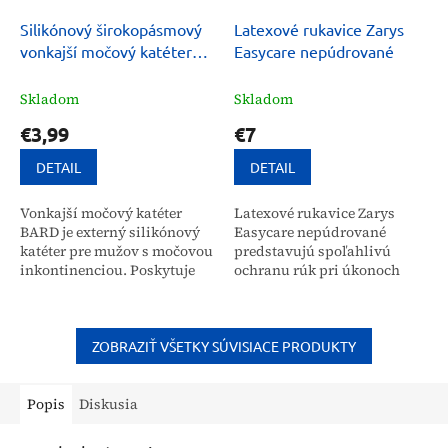
Silikónový širokopásmový
Latexové rukavice Zarys
vonkajší močový katéter
Easycare nepúdrované
BARD
Skladom
Skladom
€3,99
€7
DETAIL
DETAIL
Vonkajší močový katéter
Latexové rukavice Zarys
BARD je externý silikónový
Easycare nepúdrované
katéter pre mužov s močovou
predstavujú spoľahlivú
inkontinenciou. Poskytuje
ochranu rúk pri úkonoch
spoľahlivý a diskrétny
vyžadujúcich vysokú
odvod moču, minimalizuje
hygienu a citlivosť. Sú
úniky a znižuje riziko...
určené pre zdravotníckych
profesionálov,...
ZOBRAZIŤ VŠETKY SÚVISIACE PRODUKTY
Popis
Diskusia