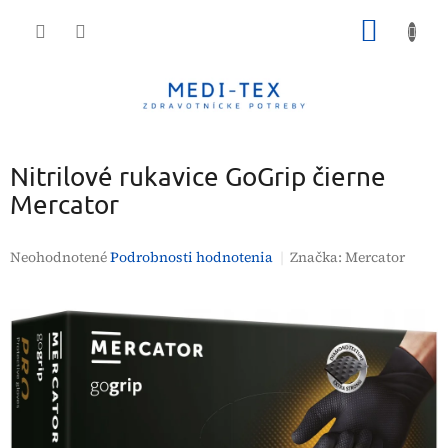
Prejsť
NÁKU
na
obsah
KOŠÍK
Nitrilové rukavice GoGrip čierne
Mercator
Priemerné
Neohodnotené
Podrobnosti hodnotenia
Značka:
Mercator
hodnotenie
produktu
je
0,0
z
5
hviezdičiek.