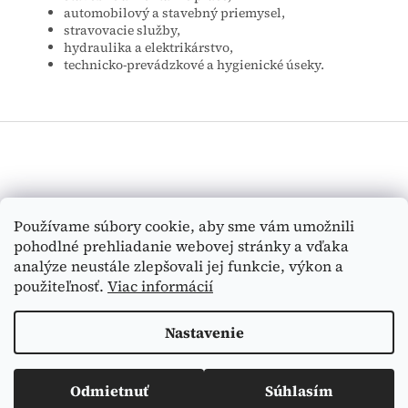
automobilový a stavebný priemysel,
stravovacie služby,
hydraulika a elektrikárstvo,
technicko-prevádzkové a hygienické úseky.
Z
á
p
ä
t
Vyhľadávanie
Používame súbory cookie, aby sme vám umožnili
i
pohodlné prehliadanie webovej stránky a vďaka
e
HĽADAŤ
analýze neustále zlepšovali jej funkcie, výkon a
použiteľnosť.
Viac informácií
Nastavenie
Vytvoril Shoptet
Odmietnuť
Súhlasím
Copyright 2026
Medi-Tex
. Všetky práva vyhradené.