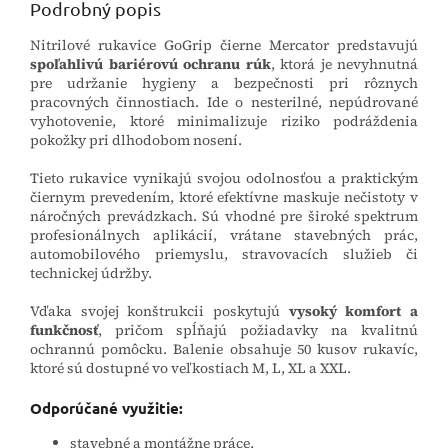
Podrobný popis
Nitrilové rukavice GoGrip čierne Mercator predstavujú
spoľahlivú bariérovú ochranu rúk
, ktorá je nevyhnutná
pre udržanie hygieny a bezpečnosti pri rôznych
pracovných činnostiach. Ide o nesterilné, nepúdrované
vyhotovenie, ktoré minimalizuje riziko podráždenia
pokožky pri dlhodobom nosení.
Tieto rukavice vynikajú svojou odolnosťou a praktickým
čiernym prevedením, ktoré efektívne maskuje nečistoty v
náročných prevádzkach. Sú vhodné pre široké spektrum
profesionálnych aplikácií, vrátane stavebných prác,
automobilového priemyslu, stravovacích služieb či
technickej údržby.
Vďaka svojej konštrukcii poskytujú
vysoký komfort a
funkčnosť
, pričom spĺňajú požiadavky na kvalitnú
ochrannú pomôcku. Balenie obsahuje 50 kusov rukavíc,
ktoré sú dostupné vo veľkostiach M, L, XL a XXL.
Odporúčané využitie:
stavebné a montážne práce,