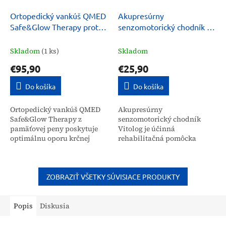
Ortopedický vankúš QMED
Akupresúrny
Safe&Glow Therapy proti
senzomotorický chodník na
vráskam
uvoľnenie chodidiel
Vitolog
Skladom
(1 ks)
Skladom
€95,90
€25,90
Do košíka
Do košíka
Ortopedický vankúš QMED
Akupresúrny
Safe&Glow Therapy z
senzomotorický chodník
pamäťovej peny poskytuje
Vitolog je účinná
optimálnu oporu krčnej
rehabilitačná pomôcka
chrbtici a hlave. Je určený
určená na uvoľnenie
pre širokú verejnosť na
chodidiel a stimuláciu
zlepšenie kvality spánku,...
reflexných bodov.
Pravidelným používaním
ZOBRAZIŤ VŠETKY SÚVISIACE PRODUKTY
pomáha znižovať...
Popis
Diskusia