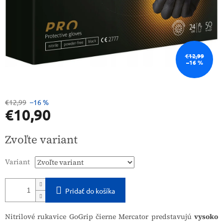
€12,99
–16 %
€12,99
–16 %
€10,90
Jednotková
Zvoľte variant
cena:
Variant
Pridať do košíka
Nitrilové rukavice GoGrip čierne Mercator predstavujú
vysoko