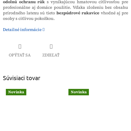
odolnú ochranu rúk
s vynikajúcou hmatovou citlivosťou pre
profesionálne aj domáce použitie. Vďaka zloženiu bez obsahu
prírodného latexu sú tieto
bezpúdrové rukavice
vhodné aj pre
osoby s citlivou pokožkou.
Detailné informácie
OPÝTAŤ SA
ZDIEĽAŤ
Súvisiaci tovar
Novinka
Novinka