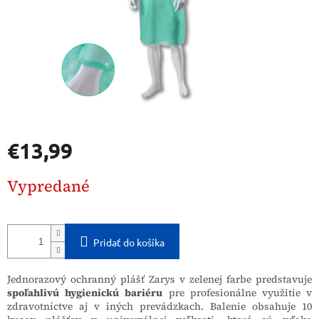
€13,99
Jednotková
Vypredané
cena:
Pridať do košíka
Jednorazový ochranný plášť Zarys v zelenej farbe predstavuje
spoľahlivú hygienickú bariéru
pre profesionálne využitie v
zdravotníctve aj v iných prevádzkach. Balenie obsahuje 10