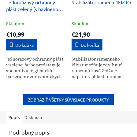
Jednorázový ochranný
Stabilizátor ramena 4FIZJO
plášť zelený (s bavlnenou
manžetou) 10ks
Skladom
Skladom
€10,99
€21,90
Do košíka
Do košíka
Jednorázový ochranný plášť
Stabilizátor ramenného
v zelenej farbe predstavuje
kĺbu umožňuje zdvihnúť
spoľahlivú hygienickú
ramennú kosť. Znižuje
bariéru pre zdravotníckych
napätie v oblasti ramien,
profesionálov aj
vďaka čomu zlepšuje
jednotlivcov. Balenie
stabilitu a znižuje tlak na
obsahuje 10 kusov plášťov s...
túto časť tela. Ramenný...
ZOBRAZIŤ VŠETKY SÚVISIACE PRODUKTY
Popis
Diskusia
Podrobný popis