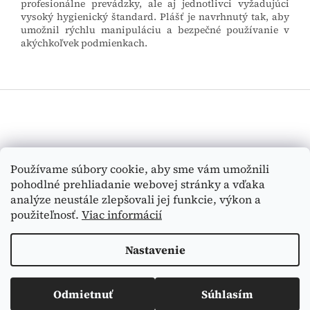
profesionálne prevádzky, ale aj jednotlivci vyžadujúci
vysoký hygienický štandard. Plášť je navrhnutý tak, aby
umožnil rýchlu manipuláciu a bezpečné používanie v
akýchkoľvek podmienkach.
Z
á
p
ä
t
Vyhľadávanie
Používame súbory cookie, aby sme vám umožnili
i
pohodlné prehliadanie webovej stránky a vďaka
e
HĽADAŤ
analýze neustále zlepšovali jej funkcie, výkon a
použiteľnosť.
Viac informácií
Nastavenie
Vytvoril Shoptet
Odmietnuť
Súhlasím
Copyright 2026
Medi-Tex
. Všetky práva vyhradené.