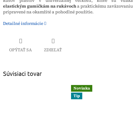
kusov plášťov v univerzálnej veľkosti, ktoré sú vďaka
elastickým gumičkám na rukávoch
a praktickému zaväzovaniu
pripravené na okamžité a pohodlné použitie.
Detailné informácie
OPÝTAŤ SA
ZDIEĽAŤ
Súvisiaci tovar
Novinka
Tip