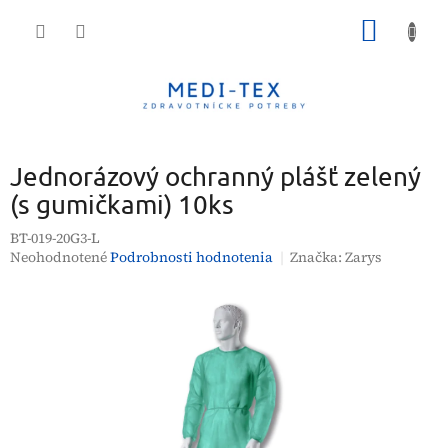
Prejsť
NÁKU
na
obsah
KOŠÍK
Jednorázový ochranný plášť zelený
(s gumičkami) 10ks
BT-019-20G3-L
Priemerné
Neohodnotené
Podrobnosti hodnotenia
Značka:
Zarys
hodnotenie
produktu
je
0,0
z
5
hviezdičiek.