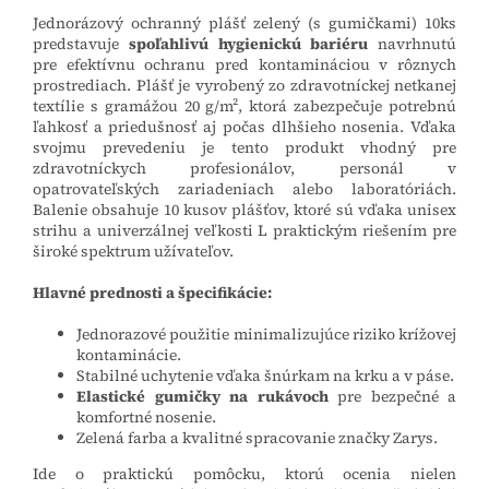
Jednorázový ochranný plášť zelený (s gumičkami) 10ks
predstavuje
spoľahlivú hygienickú bariéru
navrhnutú
pre efektívnu ochranu pred kontamináciou v rôznych
prostrediach. Plášť je vyrobený zo zdravotníckej netkanej
textílie s gramážou 20 g/m², ktorá zabezpečuje potrebnú
ľahkosť a priedušnosť aj počas dlhšieho nosenia. Vďaka
svojmu prevedeniu je tento produkt vhodný pre
zdravotníckych profesionálov, personál v
opatrovateľských zariadeniach alebo laboratóriách.
Balenie obsahuje 10 kusov plášťov, ktoré sú vďaka unisex
strihu a univerzálnej veľkosti L praktickým riešením pre
široké spektrum užívateľov.
Hlavné prednosti a špecifikácie:
Jednorazové použitie minimalizujúce riziko krížovej
kontaminácie.
Stabilné uchytenie vďaka šnúrkam na krku a v páse.
Elastické gumičky na rukávoch
pre bezpečné a
komfortné nosenie.
Zelená farba a kvalitné spracovanie značky Zarys.
Ide o praktickú pomôcku, ktorú ocenia nielen