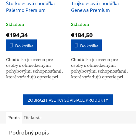
Štorkolesová chodúľka
Trojkolesová chodúľka
Palermo Premium
Genewa Premium
Skladom
Skladom
€194,34
€184,50
Do košíka
Do košíka
Chodúľka je určená pre
Chodúľka je určená pre
osoby s obmedzenými
osoby s obmedzenými
pohybovými schopnosťami,
pohybovými schopnosťami,
ktoré vyžadujú opretie pri
ktoré vyžadujú opretie pri
vstávaní, státí a chodení.
vstávaní, státí a chodení.
Týmto osobám umožňuje
Týmto osobám umožňuje
vykonávať väčšinu
vykonávať väčšinu
každodenných...
každodenných...
ZOBRAZIŤ VŠETKY SÚVISIACE PRODUKTY
Popis
Diskusia
Podrobný popis