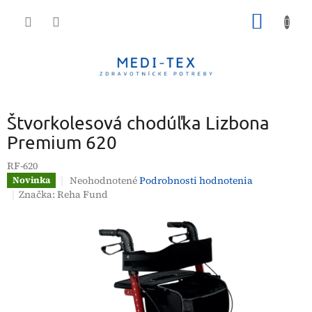
Prejsť
NÁKU
na
obsah
KOŠÍK
Štvorkolesová chodúľka Lizbona
Premium 620
RF-620
Priemerné
Neohodnotené
Podrobnosti hodnotenia
Novinka
hodnotenie
Značka:
Reha Fund
produktu
je
0,0
z
5
hviezdičiek.