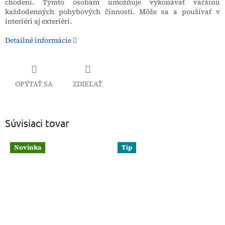
chodení. Týmto osobám umožňuje vykonávať väčšinu
každodenných pohybových činností. Môže sa a používať v
interiéri aj exteriéri.
Detailné informácie
OPÝTAŤ SA
ZDIEĽAŤ
Súvisiaci tovar
Novinka
Tip