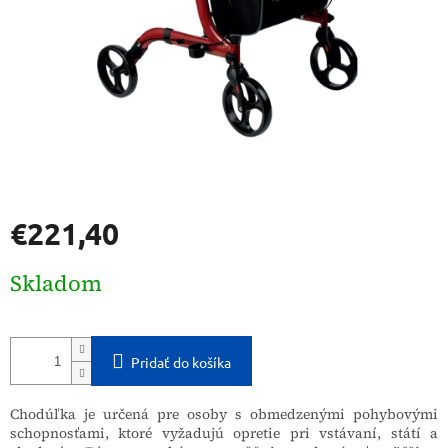
€221,40
Jednotková
Skladom
cena:
Pridať do košíka
Chodúľka je určená pre osoby s obmedzenými pohybovými
schopnosťami, ktoré vyžadujú opretie pri vstávaní, státí a