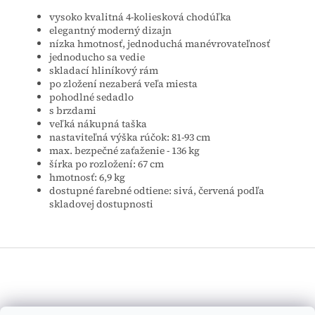
vysoko kvalitná 4-koliesková chodúľka
elegantný moderný dizajn
nízka hmotnosť, jednoduchá manévrovateľnosť
jednoducho sa vedie
skladací hliníkový rám
po zložení nezaberá veľa miesta
pohodlné sedadlo
s brzdami
veľká nákupná taška
nastaviteľná výška rúčok: 81-93 cm
max. bezpečné zaťaženie - 136 kg
šírka po rozložení: 67 cm
hmotnosť: 6,9 kg
dostupné farebné odtiene: sivá, červená podľa
skladovej dostupnosti
Z
á
p
ä