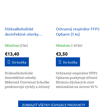
Nízkoalkoholické
Ochranný respirátor FFP2
dezinfekčné utierky
Opharm (5 ks)
Mikrozid Universal Schulke
Skladom
(2 ks)
Skladom
(>10 ks)
€13,40
€3,50
Do košíka
Do košíka
Nízkoalkoholické
Ochranný respirátor FFP2
dezinfekčné utierky
Opharm poskytuje účinnú
Mikrozid Universal Schulke
filtráciu dýchacích ciest
predstavujú rýchly a účinný
minimálne na úrovni 95 %
prostriedok na dezinfekciu
proti prachu a kvapôčkovým
citlivých povrchov a
infekciám. Balenie obsahuje
zdravotníckych pomôcok.
5 kusov tejto...
Vďaka svojmu...
ZOBRAZIŤ VŠETKY SÚVISIACE PRODUKTY