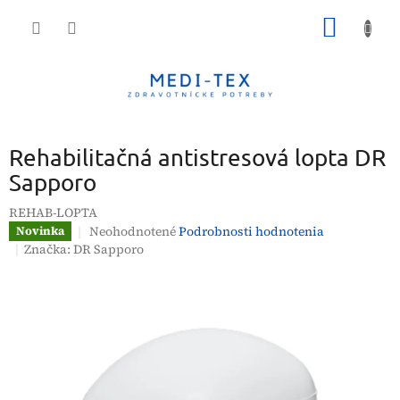
Prejsť
NÁKU
na
obsah
KOŠÍK
Rehabilitačná antistresová lopta DR
Sapporo
REHAB-LOPTA
Priemerné
Neohodnotené
Podrobnosti hodnotenia
Novinka
hodnotenie
Značka:
DR Sapporo
produktu
je
0,0
z
5
hviezdičiek.