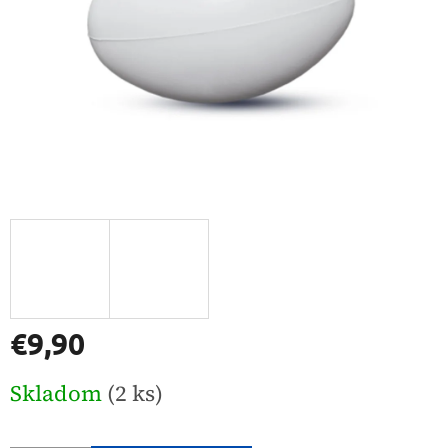
€9,90
Jednotková
Skladom
(2 ks)
cena: