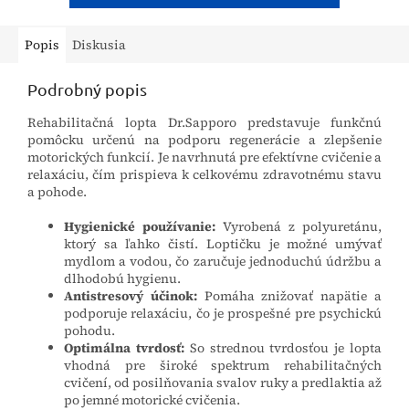
Popis
Diskusia
Podrobný popis
Rehabilitačná lopta Dr.Sapporo predstavuje funkčnú
pomôcku určenú na podporu regenerácie a zlepšenie
motorických funkcií. Je navrhnutá pre efektívne cvičenie a
relaxáciu, čím prispieva k celkovému zdravotnému stavu
a pohode.
Hygienické používanie:
Vyrobená z polyuretánu,
ktorý sa ľahko čistí. Loptičku je možné umývať
mydlom a vodou, čo zaručuje jednoduchú údržbu a
dlhodobú hygienu.
Antistresový účinok:
Pomáha znižovať napätie a
podporuje relaxáciu, čo je prospešné pre psychickú
pohodu.
Optimálna tvrdosť:
So strednou tvrdosťou je lopta
vhodná pre široké spektrum rehabilitačných
cvičení, od posilňovania svalov ruky a predlaktia až
po jemné motorické cvičenia.