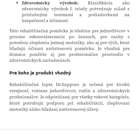
Zdravotnícky výrobok:
Klasifikácia ako
zdravotnícky výrobok I. triedy potvrdzuje súlad s
príslušnými normami a požiadavkami na
bezpečnosť a účinnosť.
Táto rehabilitačná pomôcka je ideálna pre jednotlivcov v
procese rekonvalescencie po úrazoch, pre osoby s
potrebou zlepšenia jemnej motoriky, ako aj pre tých, ktorí
hľadajú účinnú antistresovú pomôcku. Je vhodná pre
domáce použitie aj pre profesionálne prostredie v
zdravotníckych zariadeniach.
Pre koho je produkt vhodný
Rehabilitačná lopta Dr.Sapporo je určená pre širokú
verejnosť, vrátane jednotlivcov, rodín a zdravotníckych
profesionálov. Je odporúčaná pre všetky vekové kategórie,
ktoré potrebujú podporu pri rehabilitácii, zlepšovaní
motoriky alebo hľadaní antistresovej úľavy.
Z
á