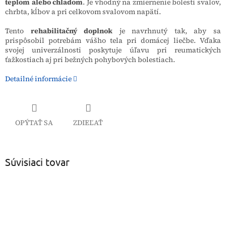
teplom alebo chladom
. Je vhodný na zmiernenie bolesti svalov,
chrbta, kĺbov a pri celkovom svalovom napätí.
Tento
rehabilitačný doplnok
je navrhnutý tak, aby sa
prispôsobil potrebám vášho tela pri domácej liečbe. Vďaka
svojej univerzálnosti poskytuje úľavu pri reumatických
ťažkostiach aj pri bežných pohybových bolestiach.
Detailné informácie
OPÝTAŤ SA
ZDIEĽAŤ
Súvisiaci tovar