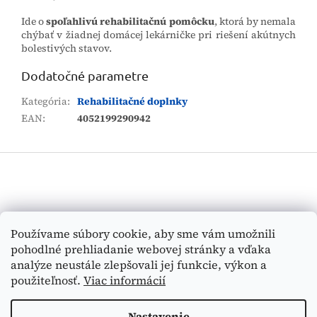
Ide o
spoľahlivú rehabilitačnú pomôcku
, ktorá by nemala
chýbať v žiadnej domácej lekárničke pri riešení akútnych
bolestivých stavov.
Dodatočné parametre
Kategória
:
Rehabilitačné doplnky
EAN
:
4052199290942
Z
á
p
ä
t
Vyhľadávanie
Používame súbory cookie, aby sme vám umožnili
i
pohodlné prehliadanie webovej stránky a vďaka
e
HĽADAŤ
analýze neustále zlepšovali jej funkcie, výkon a
použiteľnosť.
Viac informácií
Nastavenie