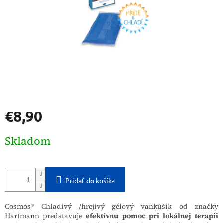
€8,90
Jednotková
Skladom
cena:
Pridať do košíka
Cosmos® Chladivý /hrejivý gélový vankúšik od značky
Hartmann predstavuje
efektívnu pomoc pri lokálnej terapii