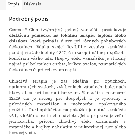
Popis
Diskusia
Podrobný popis
Cosmos® Chladivý/hrejivý gélový vankúšik predstavuje
efektívnu pomôcku na lokálnu terapiu teplom alebo
chladom
, ktorá prináša úľavu pri rôznych pohybových
ťažkostiach. Vďaka svojej flexibilite zostáva vankúšik
poddajný až do teploty -18 °C, čím sa optimálne prispôsobí
kontúram vášho tela. Hrejivý efekt vankúšika je vhodný
najmä pri bolestiach chrbta, krížov, svalov, reumatických
ťažkostiach či pri celkovom napätí.
Chladivá terapia je zas ideálna pri opuchoch,
natiahnutých svaloch, vykĺbeniach, zápaloch, bolestiach
hlavy alebo pri bodnutí hmyzom. Vankúšik s rozmermi
12x29 cm je určený pre dospelých a je vyrobený z
prírodných materiálov s možnosťou opakovaného
použitia. Pred aplikáciou na pokožku je nutné vankúšik
vždy vložiť do textilného návleku. Jeho príprava je veľmi
jednoduchá, pričom chladivý efekt dosiahnete v
mrazničke a hrejivý nahriatím v mikrovlnnej rúre alebo
horúcej vode.