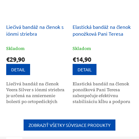
Liečivá bandáž na členok s
Elastická bandáž na členok
iónmi striebra
ponožková Pani Teresa
Skladom
Skladom
€29,90
€14,90
DETAIL
DETAIL
Liečivá bandáž na členok
Elastická bandáž na členok
Veera Silver s iónmi striebra
ponožková Pani Teresa
je určená na zmiernenie
zabezpečuje efektívnu
bolesti po ortopedických
stabilizáciu kĺbu a podporu
poraneniach a zápaloch. Jej
pri rehabilitácii po úrazoch
ergonomická štruktúra
či operáciách. Táto
podporuje rehabilitáciu...
ortopedická pomôcka
aktívne...
ZOBRAZIŤ VŠETKY SÚVISIACE PRODUKTY