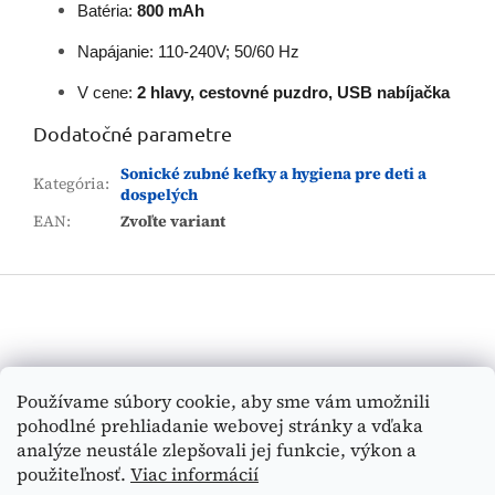
Batéria:
800 mAh
Napájanie: 110-240V; 50/60 Hz
V cene:
2 hlavy, cestovné puzdro, USB nabíjačka
Dodatočné parametre
Sonické zubné kefky a hygiena pre deti a
Kategória
:
dospelých
EAN
:
Zvoľte variant
Z
á
p
ä
t
Vyhľadávanie
Používame súbory cookie, aby sme vám umožnili
i
pohodlné prehliadanie webovej stránky a vďaka
e
HĽADAŤ
analýze neustále zlepšovali jej funkcie, výkon a
použiteľnosť.
Viac informácií