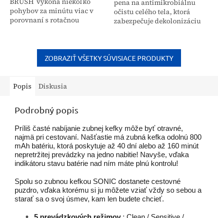
BRUSH vykoná niekoľko
pena na antimikrobiálnu
pohybov za minútu viac v
očistu celého tela, ktorá
porovnaní s rotačnou
zabezpečuje dekolonizáciu
elektrickou zubnou
MDRO a dlhodobú ochranu
kefkou. Vďaka
pokožky. Tento prípravok od
tomu odstraňuje zubný
značky B. Braun je...
povlak oveľa
ZOBRAZIŤ VŠETKY SÚVISIACE PRODUKTY
dôkladnejšie a čistí...
Popis
Diskusia
Podrobný popis
Príliš časté nabíjanie zubnej kefky môže byť otravné,
najmä pri cestovaní. Našťastie má zubná kefka odolnú 800
mAh batériu, ktorá poskytuje až 40 dní alebo až 160 minút
nepretržitej prevádzky na jedno nabitie! Navyše, vďaka
indikátoru stavu batérie nad ním máte plnú kontrolu!
Spolu so zubnou kefkou SONIC dostanete cestovné
puzdro, vďaka ktorému si ju môžete vziať vždy so sebou a
starať sa o svoj úsmev, kam len budete chcieť.
5 prevádzkových režimov
: Clean / Sensitive /