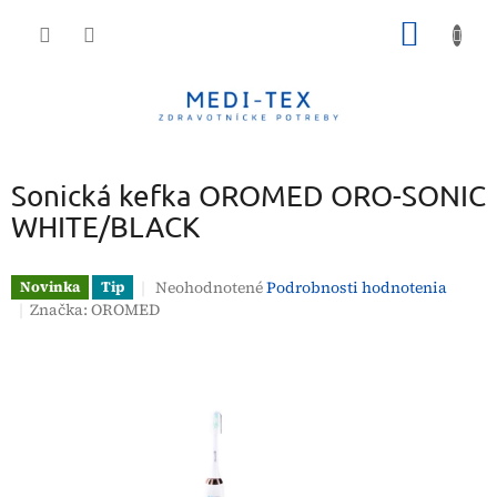
Prejsť
NÁKU
na
obsah
KOŠÍK
Sonická kefka OROMED ORO-SONIC
WHITE/BLACK
Priemerné
Neohodnotené
Podrobnosti hodnotenia
Novinka
Tip
hodnotenie
Značka:
OROMED
produktu
je
0,0
z
5
hviezdičiek.