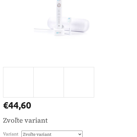
€44,60
Jednotková
Zvoľte variant
cena:
Variant