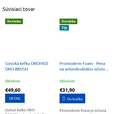
Súvisiaci tovar
Novinka
Novinka
Tip
Sonická kefka OROMED
Prontoderm Foam - Pena
ORO-BRUSH
na antimikrobiálnu očistu
celého tela 200 ml
Skladom
Skladom
€49,60
€31,90
DETAIL
Do košíka
Zubná kefka ORO-
Prontoderm Foam je účinná