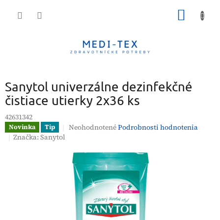
Prejsť
NÁKU
na
obsah
KOŠÍK
Sanytol univerzálne dezinfekčné
čistiace utierky 2x36 ks
42631342
Priemerné
Neohodnotené
Podrobnosti hodnotenia
Novinka
Tip
hodnotenie
Značka:
Sanytol
produktu
je
0,0
z
5
hviezdičiek.