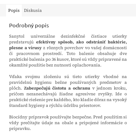
Popis
Diskusia
Podrobný popis
Sanytol univerzálne dezinfekčné čistiace utierky
predstavujú
efektívny spôsob, ako odstrániť baktérie,
plesne a vírusy
z rôznych povrchov vo vašej domácnosti
či pracovnom prostredí. Toto balenie obsahuje dve
praktické balenia po 36 kusov, ktoré sú vždy pripravené na
okamžité použitie bez nutnosti oplachovania.
Vďaka svojmu zloženiu sú tieto utierky vhodné na
pravidelnú hygienu bežne používaných predmetov a
plôch.
Zabezpečujú čistotu a ochranu
v jednom kroku,
pričom nezanechávajú žiadne agresívne zvyšky. Ide o
praktické riešenie pre každého, kto kladie dôraz na vysoký
štandard hygieny a rýchlu údržbu priestorov.
Biocídny prípravok používajte bezpečne. Pred použitím si
vždy prečítajte údaje na obale a pripojené informácie o
prípravku.