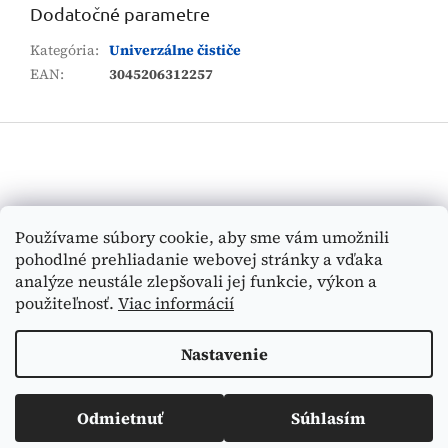
Dodatočné parametre
Kategória
:
Univerzálne čističe
EAN
:
3045206312257
Z
á
p
ä
t
Vyhľadávanie
Používame súbory cookie, aby sme vám umožnili
i
pohodlné prehliadanie webovej stránky a vďaka
e
HĽADAŤ
analýze neustále zlepšovali jej funkcie, výkon a
použiteľnosť.
Viac informácií
Nastavenie
Vytvoril Shoptet
Odmietnuť
Súhlasím
Copyright 2026
Medi-Tex
. Všetky práva vyhradené.