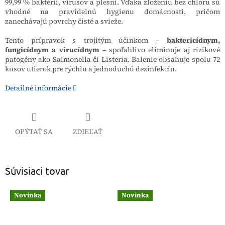
99,99 % baktérií, vírusov a plesní. Vďaka zloženiu bez chlóru sú
vhodné na pravidelnú hygienu domácnosti, pričom
zanechávajú povrchy čisté a svieže.
Tento prípravok s trojitým účinkom –
baktericídnym,
fungicídnym a virucídnym
– spoľahlivo eliminuje aj rizikové
patogény ako Salmonella či Listeria. Balenie obsahuje spolu 72
kusov utierok pre rýchlu a jednoduchú dezinfekciu.
Detailné informácie
OPÝTAŤ SA
ZDIEĽAŤ
Súvisiaci tovar
Novinka
Novinka