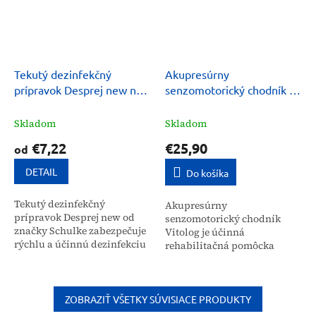
Tekutý dezinfekčný
Akupresúrny
prípravok Desprej new na
senzomotorický chodník na
povrchy Schulke
uvoľnenie chodidiel
Vitolog
Skladom
Skladom
€7,22
€25,90
od
DETAIL
Do košíka
Tekutý dezinfekčný
Akupresúrny
prípravok Desprej new od
senzomotorický chodník
značky Schulke zabezpečuje
Vitolog je účinná
rýchlu a účinnú dezinfekciu
rehabilitačná pomôcka
malých plôch a povrchov v
určená na uvoľnenie
profesionálnych
chodidiel a stimuláciu
prevádzkach. Vďaka
reflexných bodov.
zloženiu na báze...
Pravidelným používaním
ZOBRAZIŤ VŠETKY SÚVISIACE PRODUKTY
pomáha znižovať...