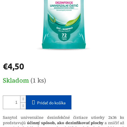
€4,50
Jednotková
Skladom
(1 ks)
cena:
Pridať do košíka
Sanytol univerzálne dezinfekčné čistiace utierky 2x36 ks
predstavujú
účinný spôsob, ako dezinfikovať plochy
a zničiť až