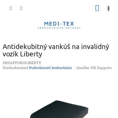
Prejsť
NÁKU
na
obsah
KOŠÍK
Antidekubitný vankúš na invalidný
vozík Liberty
DRSAPPOROLIBERTY
Priemerné
Neohodnotené
Podrobnosti hodnotenia
Značka:
DR Sapporo
hodnotenie
produktu
je
0,0
z
5
hviezdičiek.