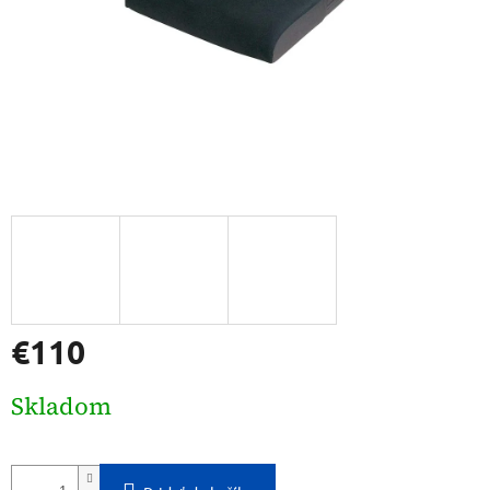
€110
Jednotková
Skladom
cena: