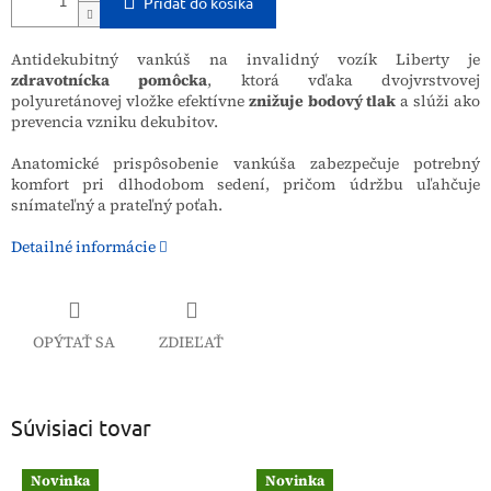
Pridať do košíka
Antidekubitný vankúš na invalidný vozík Liberty je
zdravotnícka pomôcka
, ktorá vďaka dvojvrstvovej
polyuretánovej vložke efektívne
znižuje bodový tlak
a slúži ako
prevencia vzniku dekubitov.
Anatomické prispôsobenie vankúša zabezpečuje potrebný
komfort pri dlhodobom sedení, pričom údržbu uľahčuje
snímateľný a prateľný poťah.
Detailné informácie
OPÝTAŤ SA
ZDIEĽAŤ
Súvisiaci tovar
Novinka
Novinka