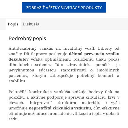
jeho súdržnosť.
túto časť tela. Ramenný...
ZOBRAZIŤ VŠETKY SÚVISIACE PRODUKTY
Popis
Diskusia
Podrobný popis
Antidekubitný vankúš na invalidný vozík Liberty od
značky DR Sapporo poskytuje
účinnú prevenciu vzniku
dekubitov
vďaka optimálnemu rozloženiu tlaku počas
dlhodobého sedenia. Táto zdravotnícka pomôcka je
nevyhnutnou súčasťou starostlivosti o imobilných
pacientov, ktorým zabezpečuje potrebný komfort a
stabilitu.
Pokročilá konštrukcia vankúša znižuje bodový tlak na
pokožku a aktívne podporuje správnu cirkuláciu krvi v
cievach. Integrovaná štruktúra materiálu navyše
umožňuje
nepretržitú cirkuláciu vzduchu
, čím efektívne
eliminuje nežiaduce hromadenie vlhkosti a tepla v oblasti
sedu.