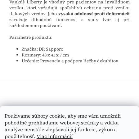
Vankúš Liberty je vhodný pre pacientov na invalidnom
vozíku, ktorí vyžadujú spoľahlivú ochranu proti vzniku
tlakových vredov. Jeho
vysoká odolnosť proti deformácii
zaručuje dlhodobú funkčnosť a stály tvar aj pri
každodennom používaní.
Parametre produktu:
Značka: DR Sapporo
Rozmery: 43 x 43 x 7 cm
Určenie: Prevencia a podpora liečby dekubitov
Z
á
p
ä
t
Vyhľadávanie
Používame súbory cookie, aby sme vám umožnili
i
pohodlné prehliadanie webovej stránky a vďaka
e
HĽADAŤ
analýze neustále zlepšovali jej funkcie, výkon a
použiteľnosť.
Viac informácií