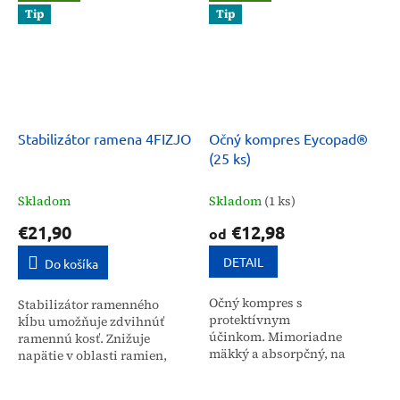
Tip
Tip
Stabilizátor ramena 4FIZJO
Očný kompres Eycopad®
(25 ks)
Skladom
Skladom
(1 ks)
€21,90
€12,98
od
DETAIL
Do košíka
Očný kompres s
Stabilizátor ramenného
protektívnym
kĺbu umožňuje zdvihnúť
účinkom. Mimoriadne
ramennú kosť. Znižuje
mäkký a absorpčný, na
napätie v oblasti ramien,
užších stranách kompresu je
vďaka čomu zlepšuje
obal uzavretý, čo zlepšuje
stabilitu a znižuje tlak na