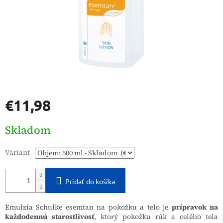
€11,98
Jednotková
Skladom
cena:
Variant
Pridať do košíka
Emulzia Schulke esemtan na pokožku a telo je
prípravok na
každodennú starostlivosť
, ktorý pokožku rúk a celého tela