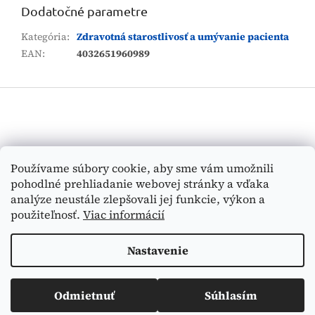
Dodatočné parametre
Kategória
:
Zdravotná starostlivosť a umývanie pacienta
EAN
:
4032651960989
Z
á
p
ä
t
Vyhľadávanie
Používame súbory cookie, aby sme vám umožnili
i
pohodlné prehliadanie webovej stránky a vďaka
e
HĽADAŤ
analýze neustále zlepšovali jej funkcie, výkon a
použiteľnosť.
Viac informácií
Nastavenie
Vytvoril Shoptet
Odmietnuť
Súhlasím
Copyright 2026
Medi-Tex
. Všetky práva vyhradené.