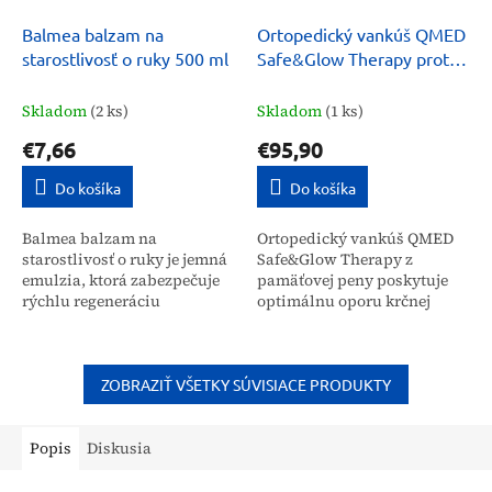
Balmea balzam na
Ortopedický vankúš QMED
starostlivosť o ruky 500 ml
Safe&Glow Therapy proti
vráskam
Skladom
(2 ks)
Skladom
(1 ks)
€7,66
€95,90
Do košíka
Do košíka
Balmea balzam na
Ortopedický vankúš QMED
starostlivosť o ruky je jemná
Safe&Glow Therapy z
emulzia, ktorá zabezpečuje
pamäťovej peny poskytuje
rýchlu regeneráciu
optimálnu oporu krčnej
namáhanej pokožky rúk a
chrbtici a hlave. Je určený
zápästí. Vďaka zloženiu s
pre širokú verejnosť na
obsahom olivového oleja a...
zlepšenie kvality spánku,...
ZOBRAZIŤ VŠETKY SÚVISIACE PRODUKTY
Popis
Diskusia