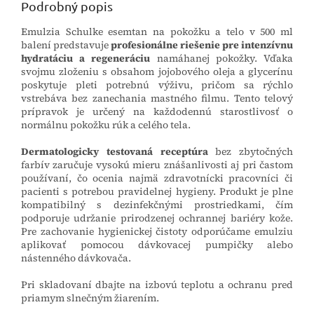
Podrobný popis
Emulzia Schulke esemtan na pokožku a telo v 500 ml
balení predstavuje
profesionálne riešenie pre intenzívnu
hydratáciu a regeneráciu
namáhanej pokožky. Vďaka
svojmu zloženiu s obsahom jojobového oleja a glycerínu
poskytuje pleti potrebnú výživu, pričom sa rýchlo
vstrebáva bez zanechania mastného filmu. Tento telový
prípravok je určený na každodennú starostlivosť o
normálnu pokožku rúk a celého tela.
Dermatologicky testovaná receptúra
bez zbytočných
farbív zaručuje vysokú mieru znášanlivosti aj pri častom
používaní, čo ocenia najmä zdravotnícki pracovníci či
pacienti s potrebou pravidelnej hygieny. Produkt je plne
kompatibilný s dezinfekčnými prostriedkami, čím
podporuje udržanie prirodzenej ochrannej bariéry kože.
Pre zachovanie hygienickej čistoty odporúčame emulziu
aplikovať pomocou dávkovacej pumpičky alebo
nástenného dávkovača.
Pri skladovaní dbajte na izbovú teplotu a ochranu pred
priamym slnečným žiarením.