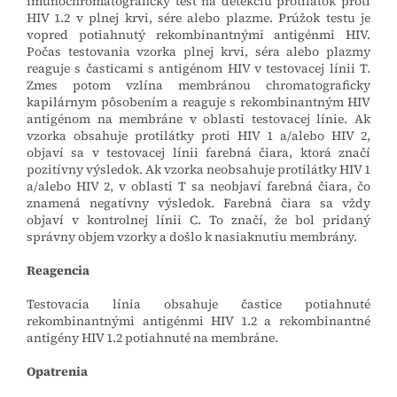
imunochromatografický test na detekciu protilátok proti
HIV 1.2 v plnej krvi, sére alebo plazme. Prúžok testu je
vopred potiahnutý rekombinantnými antigénmi HIV.
Počas testovania vzorka plnej krvi, séra alebo plazmy
reaguje s časticami s antigénom HIV v testovacej línii T.
Zmes potom vzlína membránou chromatograficky
kapilárnym pôsobením a reaguje s rekombinantným HIV
antigénom na membráne v oblasti testovacej línie. Ak
vzorka obsahuje protilátky proti HIV 1 a/alebo HIV 2,
objaví sa v testovacej línii farebná čiara, ktorá značí
pozitívny výsledok. Ak vzorka neobsahuje protilátky HIV 1
a/alebo HIV 2, v oblasti T sa neobjaví farebná čiara, čo
znamená negatívny výsledok. Farebná čiara sa vždy
objaví v kontrolnej línii C. To značí, že bol pridaný
správny objem vzorky a došlo k nasiaknutiu membrány.
Reagencia
Testovacia línia obsahuje častice potiahnuté
rekombinantnými antigénmi HIV 1.2 a rekombinantné
antigény HIV 1.2 potiahnuté na membráne.
Opatrenia