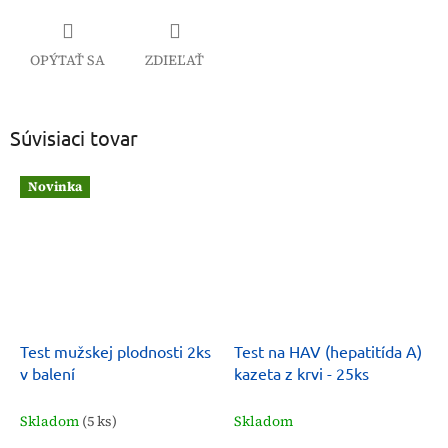
OPÝTAŤ SA
ZDIEĽAŤ
Súvisiaci tovar
Novinka
Test mužskej plodnosti 2ks
Test na HAV (hepatitída A)
v balení
kazeta z krvi - 25ks
Skladom
(5 ks)
Skladom