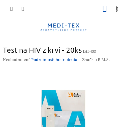
Prejsť
NÁKU
na
obsah
KOŠÍK
Test na HIV z krvi - 20ks
IHI-403
Priemerné
Neohodnotené
Podrobnosti hodnotenia
Značka:
B.M.S.
hodnotenie
produktu
je
0,0
z
5
hviezdičiek.