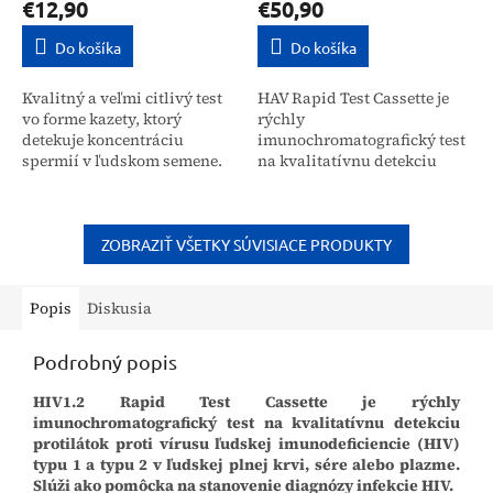
€12,90
€50,90
Do košíka
Do košíka
Kvalitný a veľmi citlivý test
HAV Rapid Test Cassette je
vo forme kazety, ktorý
rýchly
detekuje koncentráciu
imunochromatografický test
spermií v ľudskom semene.
na kvalitatívnu detekciu
Test sa vykonáva z čerstvej
protilátok proti vírusu
vzorky semena a výsledok
hepatitídy A v ľudskej plnej
testovania je známy už...
krvi, sére alebo plazme. Test
je...
ZOBRAZIŤ VŠETKY SÚVISIACE PRODUKTY
Popis
Diskusia
Podrobný popis
HIV1.2 Rapid Test Cassette je rýchly
imunochromatografický test na kvalitatívnu detekciu
protilátok proti vírusu ľudskej imunodeficiencie (HIV)
typu 1 a typu 2 v ľudskej plnej krvi, sére alebo plazme.
Slúži ako pomôcka na stanovenie diagnózy infekcie HIV.