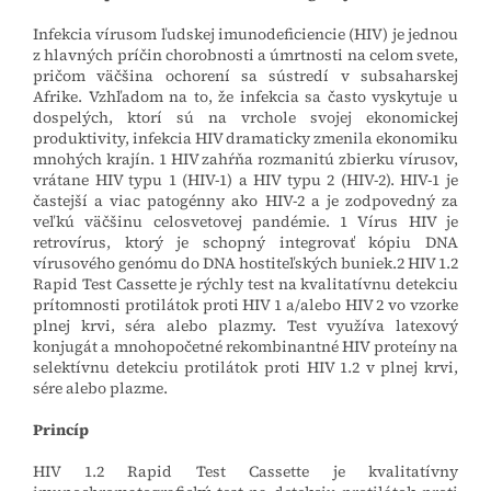
Infekcia vírusom ľudskej imunodeficiencie (HIV) je jednou
z hlavných príčin chorobnosti a úmrtnosti na celom svete,
pričom väčšina ochorení sa sústredí v subsaharskej
Afrike. Vzhľadom na to, že infekcia sa často vyskytuje u
dospelých, ktorí sú na vrchole svojej ekonomickej
produktivity, infekcia HIV dramaticky zmenila ekonomiku
mnohých krajín. 1 HIV zahŕňa rozmanitú zbierku vírusov,
vrátane HIV typu 1 (HIV-1) a HIV typu 2 (HIV-2). HIV-1 je
častejší a viac patogénny ako HIV-2 a je zodpovedný za
veľkú väčšinu celosvetovej pandémie. 1 Vírus HIV je
retrovírus, ktorý je schopný integrovať kópiu DNA
vírusového genómu do DNA hostiteľských buniek.2 HIV 1.2
Rapid Test Cassette je rýchly test na kvalitatívnu detekciu
prítomnosti protilátok proti HIV 1 a/alebo HIV 2 vo vzorke
plnej krvi, séra alebo plazmy. Test využíva latexový
konjugát a mnohopočetné rekombinantné HIV proteíny na
selektívnu detekciu protilátok proti HIV 1.2 v plnej krvi,
sére alebo plazme.
Princíp
HIV 1.2 Rapid Test Cassette je kvalitatívny