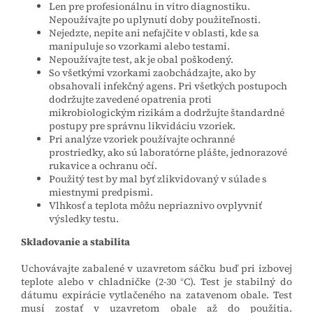
Len pre profesionálnu in vitro diagnostiku.
Nepoužívajte po uplynutí doby použiteľnosti.
Nejedzte, nepite ani nefajčite v oblasti, kde sa
manipuluje so vzorkami alebo testami.
Nepoužívajte test, ak je obal poškodený.
So všetkými vzorkami zaobchádzajte, ako by
obsahovali infekčný agens. Pri všetkých postupoch
dodržujte zavedené opatrenia proti
mikrobiologickým rizikám a dodržujte štandardné
postupy pre správnu likvidáciu vzoriek.
Pri analýze vzoriek používajte ochranné
prostriedky, ako sú laboratórne plášte, jednorazové
rukavice a ochranu očí.
Použitý test by mal byť zlikvidovaný v súlade s
miestnymi predpismi.
Vlhkosť a teplota môžu nepriaznivo ovplyvniť
výsledky testu.
Skladovanie a stabilita
Uchovávajte zabalené v uzavretom sáčku buď pri izbovej
teplote alebo v chladničke (2-30 °C). Test je stabilný do
dátumu expirácie vytlačeného na zatavenom obale. Test
musí zostať v uzavretom obale až do použitia.