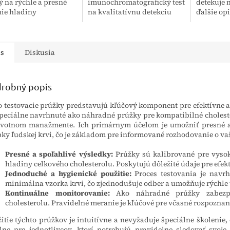
ý na rýchle a presné
imunochromatografický test
detekuje 
ie hladiny
na kvalitatívnu detekciu
ďalšie op
terolu z kvapky krvi,
protilátok proti vírusu
po požití
alebo plazmy.
hepatitídy C v ľudskej plnej
heroín, b
krvi, sére alebo plazme. Test
morfia. Tes
je...
is
Diskusia
robný popis
o testovacie prúžky predstavujú kľúčový komponent pre efektívne a
peciálne navrhnuté ako náhradné prúžky pre kompatibilné cholest
votnom manažmente. Ich primárnym účelom je umožniť presné a 
ky ľudskej krvi, čo je základom pre informované rozhodovanie o va
Presné a spoľahlivé výsledky:
Prúžky sú kalibrované pre vysok
hladiny celkového cholesterolu. Poskytujú dôležité údaje pre efe
Jednoduché a hygienické použitie:
Proces testovania je navr
minimálna vzorka krvi, čo zjednodušuje odber a umožňuje rýchle
Kontinuálne monitorovanie:
Ako náhradné prúžky zabezpeč
cholesterolu. Pravidelné meranie je kľúčové pre včasné rozpozna
itie týchto prúžkov je intuitívne a nevyžaduje špeciálne školenie,
lne pre jednotlivcov, ktorí potrebujú pravidelne sledovať svoj