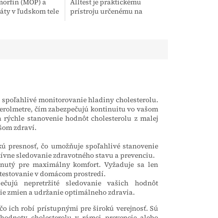
morfín (MOP) a
Alltest je praktickému
iáty v ľudskom tele
prístroju určenému na
 návykových látok
rýchle a presné meranie
raún, či samotného
hemoglobínu a výpočet
t sa...
hematokritu z kvapky krvi,...
 spoľahlivé monitorovanie hladiny cholesterolu.
erolmetre, čím zabezpečujú kontinuitu vo vašom
rýchle stanovenie hodnôt cholesterolu z malej
šom zdraví.
ú presnosť, čo umožňuje spoľahlivé stanovenie
ktívne sledovanie zdravotného stavu a prevenciu.
hnutý pre maximálny komfort. Vyžaduje sa len
 testovanie v domácom prostredí.
ujú nepretržité sledovanie vašich hodnôt
nie zmien a udržanie optimálneho zdravia.
 čo ich robí prístupnými pre širokú verejnosť. Sú
e hodnoty cholesterolu v rámci prevencie alebo