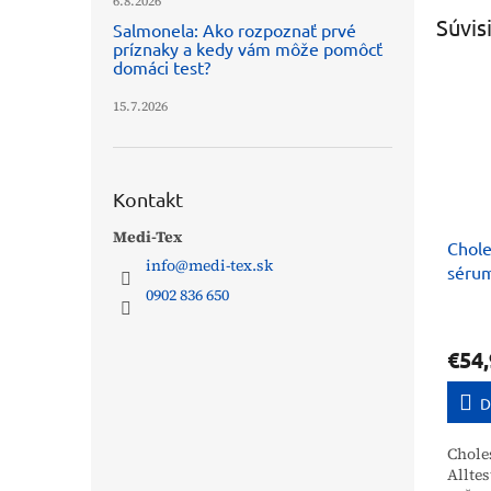
6.8.2026
Súvis
Salmonela: Ako rozpoznať prvé
príznaky a kedy vám môže pomôcť
domáci test?
15.7.2026
Kontakt
Medi-Tex
Chole
info
@
medi-tex.sk
sérum
0902 836 650
€54,
D
Chole
Alltes