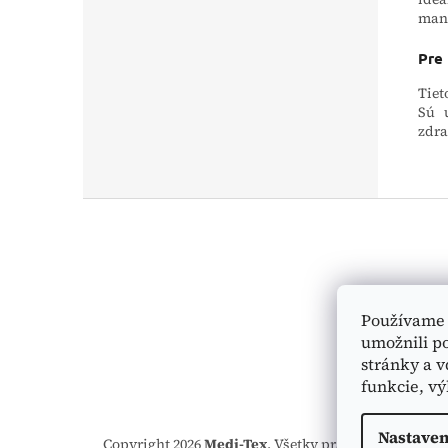
mana
Pre
Tiet
Sú 
zdra
Z
á
p
ä
t
i
Používame 
e
umožnili p
stránky a v
funkcie, vý
Nastaven
Copyright 2026
Medi-Tex
. Všetky práva vyhradené.