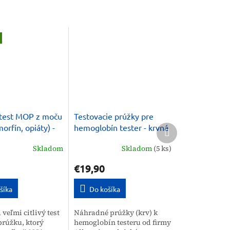
test MOP z moču
Testovacie prúžky pre
Ďalší
morfín, opiáty) -
hemoglobín tester - krvná
produkt
vzorka, 50ks (ALLTEST)
Skladom
Skladom
(5 ks)
€19,90
šíka
Do košíka
 veľmi citlivý test
Náhradné prúžky (krv) k
prúžku, ktorý
hemoglobín testeru od firmy