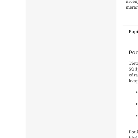
určen
meran
choles
séra 
Pop
Pod
Tiet
Sú š
zdra
kvap
Použ
ideá