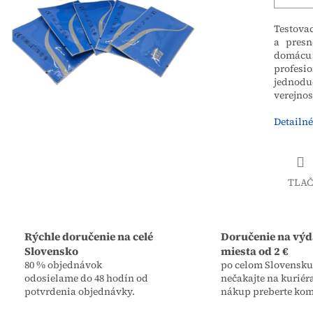
Testovac
a presn
domácu 
profesi
jednod
verejnos
Detailné
TLAČ
Rýchle doručenie na celé
Doručenie na výd
Slovensko
miesta od 2 €
80 % objednávok
po celom Slovensku,
odosielame do 48 hodín od
nečakajte na kuriér
potvrdenia objednávky.
nákup preberte kom