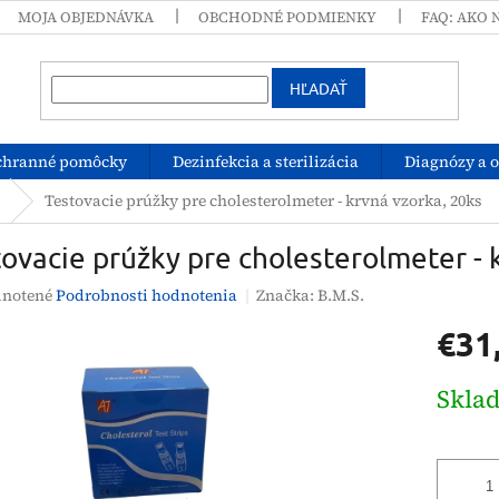
MOJA OBJEDNÁVKA
OBCHODNÉ PODMIENKY
FAQ: AKO 
HĽADAŤ
chranné pomôcky
Dezinfekcia a sterilizácia
Diagnózy a 
Testovacie prúžky pre cholesterolmeter - krvná vzorka, 20ks
ovacie prúžky pre cholesterolmeter - 
rné
notené
Podrobnosti hodnotenia
Značka:
B.M.S.
enie
€31
tu
Jednotk
Skla
cena:
čiek.