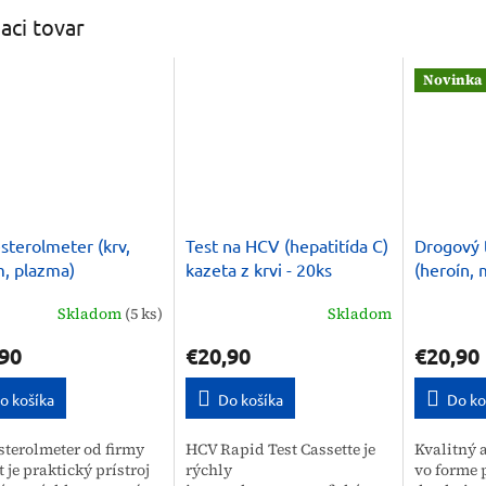
iaci tovar
Novinka
sterolmeter (krv,
Test na HCV (hepatitída C)
Drogový 
, plazma)
kazeta z krvi - 20ks
(heroín, 
10 ks
Skladom
(5 ks)
Skladom
90
€20,90
€20,90
o košíka
Do košíka
Do ko
sterolmeter od firmy
HCV Rapid Test Cassette je
Kvalitný a
t je praktický prístroj
rýchly
vo forme 