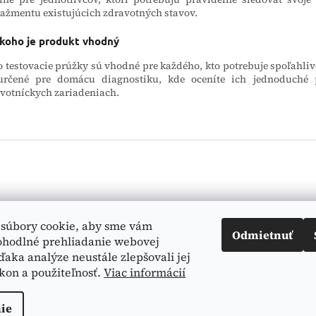
žmentu existujúcich zdravotných stavov.
 koho je produkt vhodný
o testovacie prúžky sú vhodné pre každého, kto potrebuje spoľahliv
určené pre domácu diagnostiku, kde oceníte ich jednoduché po
votníckych zariadeniach.
Vyhľadá
súbory cookie, aby sme vám
Odmietnuť
ohodlné prehliadanie webovej
ďaka analýze neustále zlepšovali jej
kon a použiteľnosť.
Viac informácií
ie