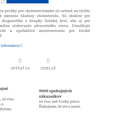
ie prúžky pre cholesterolmeter sú určené na rýchle
é meranie hladiny cholesterolu. Sú ideálne pre
diagnostiku z kvapky ľudskej krvi, ako aj pre
onálne sledovanie zdravotného stavu. Umožňujú
uché a spoľahlivé monitorovanie pre širokú
ť.
 informácie
OPÝTAŤ SA
ZDIEĽAŤ
ajné
9000 spokojných
zákazníkov
 už viac
za viac než 4 roky práce.
a a
Ďakujeme, že ste s nami.
fortne.