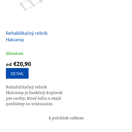
i
p
s
r
p
o
r
d
o
u
d
k
Rehabilitačný rebrík
u
t
Halcamp
k
o
t
v
Skladom
o
€20,90
od
v
DETAIL
Rehabilitačný rebrík
Halcamp je funkčný doplnok
pre osoby, ktoré ležia a majú
problémy so vstávaním.
Tento rehabilitačný rebrík,
vyrobený z kvalitného
1
položiek celkom
O
lakovaného tvrdého dreva,...
v
l