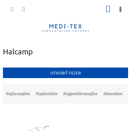
Prejsť
NÁKU
na
obsah
KOŠÍK
Halcamp
OTVORIŤ FILTER
R
a
Najlacnejšie
Najdrahšie
Najpredávanejšie
Abecedne
d
e
V
n
ý
i
p
e