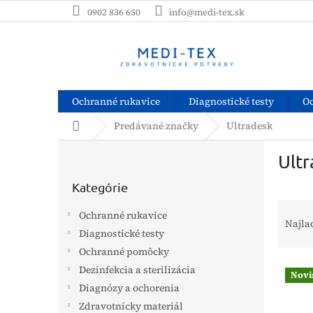
Prejsť
0902 836 650
info@medi-tex.sk
na
obsah
Ochranné rukavice
Diagnostické testy
O
Domov
Predávané značky
Ultradesk
B
Ult
o
Preskočiť
č
kategórie
Kategórie
n
R
ý
Ochranné rukavice
a
p
Najla
Diagnostické testy
d
a
e
Ochranné pomôcky
n
V
n
e
Dezinfekcia a sterilizácia
Novi
ý
i
l
Diagnózy a ochorenia
p
e
Zdravotnícky materiál