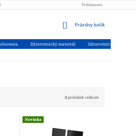
NAKUPOVAŤ?
PODMIENKY OCHRANY OSOBNÝCH ÚDAJOV
Prihlásenie
NÁKUPNÝ
Prázdny košík
KOŠÍK
ochorenia
Zdravotnícky materiál
Zdravotnícke pomôcky
3
položiek celkom
Novinka