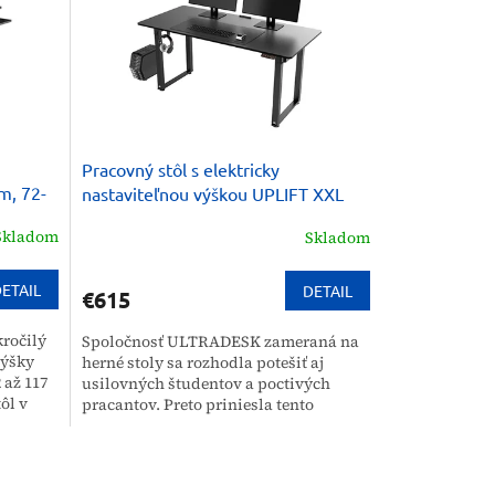
Pracovný stôl s elektricky
m, 72-
nastaviteľnou výškou UPLIFT XXL
ULTRADESK
Skladom
Skladom
ETAIL
DETAIL
€615
kročilý
Spoločnosť ULTRADESK zameraná na
výšky
herné stoly sa rozhodla potešiť aj
 až 117
usilovných študentov a poctivých
ôl v
pracantov. Preto priniesla tento
kvalitný stôl s nastaviteľnou...