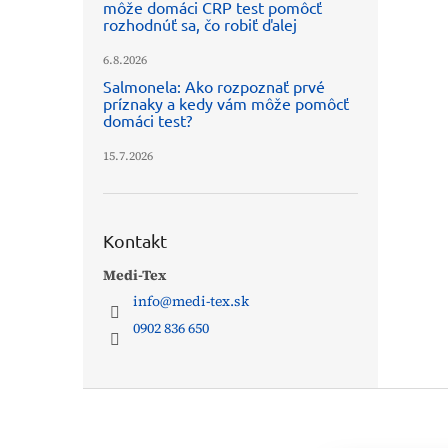
môže domáci CRP test pomôcť
rozhodnúť sa, čo robiť ďalej
6.8.2026
Salmonela: Ako rozpoznať prvé
príznaky a kedy vám môže pomôcť
domáci test?
15.7.2026
Kontakt
Medi-Tex
info
@
medi-tex.sk
0902 836 650
Z
á
p