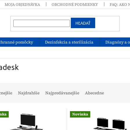
MOJA OBJEDNÁVKA
OBCHODNÉ PODMIENKY
FAQ: AKO 
HĽADAŤ
chranné pomôcky
Dezinfekcia a sterilizácia
Diagnózy a 
radesk
cnejšie
Najdrahšie
Najpredávanejšie
Abecedne
nka
Novinka