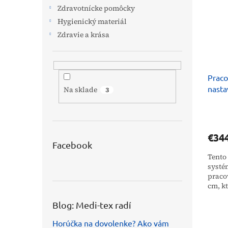
i
p
Zdravotnícke pomôcky
s
r
Hygienický materiál
p
o
r
d
Zdravie a krása
o
u
d
k
u
t
Praco
k
o
nasta
t
v
Na sklade
3
72-1
o
ULTR
v
€34
Facebook
Tento
systé
praco
cm, k
sede aj
Blog: Medi-tex radí
Horúčka na dovolenke? Ako vám