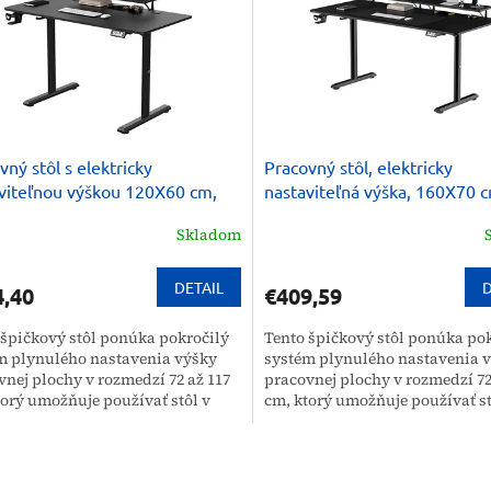
vný stôl s elektricky
Pracovný stôl, elektricky
viteľnou výškou 120X60 cm,
nastaviteľná výška, 160X70 c
17 cm HIGHLANDER
117 cm, HIGHLANDER XXL
Skladom
ADESK
ULTRADESK
DETAIL
D
4,40
€409,59
 špičkový stôl ponúka pokročilý
Tento špičkový stôl ponúka po
m plynulého nastavenia výšky
systém plynulého nastavenia 
vnej plochy v rozmedzí 72 až 117
pracovnej plochy v rozmedzí 72
torý umožňuje používať stôl v
cm, ktorý umožňuje používať st
 v stoji. O...
sede aj v stoji. O...
O
v