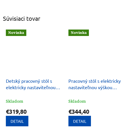
Súvisiaci tovar
Novinka
Novinka
Detský pracovný stôl s
Pracovný stôl s elektricky
elektricky nastaviteľnou
nastaviteľnou výškou
výškou, 120X60 cm, 55-81
120X60 cm, 72-117 cm
cm, PULSAR
HIGHLANDER ULTRADESK
Skladom
Skladom
€319,80
€344,40
DETAIL
DETAIL