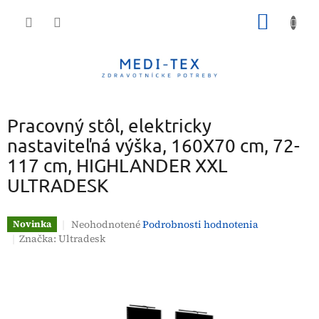
Prejsť
NÁKU
na
obsah
KOŠÍK
Pracovný stôl, elektricky
nastaviteľná výška, 160X70 cm, 72-
117 cm, HIGHLANDER XXL
ULTRADESK
Priemerné
Neohodnotené
Podrobnosti hodnotenia
Novinka
hodnotenie
Značka:
Ultradesk
produktu
je
0,0
z
5
hviezdičiek.