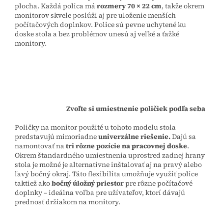
plocha. Každá polica má
rozmery 70 × 22 cm
, takže okrem
monitorov skvele poslúži aj pre uloženie menších
počítačových doplnkov. Police sú pevne uchytené ku
doske stola a bez problémov unesú aj veľké a ťažké
monitory.
Zvoľte si umiestnenie poličiek podľa seba
Poličky na monitor použité u tohoto modelu stola
predstavujú mimoriadne
univerzálne riešenie.
Dajú sa
namontovať na
tri rôzne pozície na pracovnej doske
.
Okrem štandardného umiestnenia uprostred zadnej hrany
stola je možné je alternatívne inštalovať aj na pravý alebo
ľavý bočný okraj. Táto flexibilita umožňuje využiť police
taktiež ako
bočný úložný priestor
pre rôzne počítačové
doplnky – ideálna voľba pre užívateľov, ktorí dávajú
prednosť držiakom na monitory.