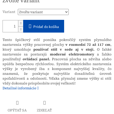
Zvoľte variant
cena:
Variant
Pridať do košíka
Tento špičkový stôl ponúka pokročilý systém plynulého
nastavenia výšky pracovnej plochy
v rozmedzí 72 až 117 cm
,
ktorý umožňuje
používať stôl v sede aj v stoji.
O ľahké
nastavenie sa postarajú
moderné elektromotory
a ľahko
použiteľný
ovládací panel.
Pracovná plocha sa zdvíha alebo
spúšťa bezpečnou rýchlosťou. Systém elektrického nastavenia
výšky je vyrobený iba z komponent najvyššej kvality, čo
znamená, že poskytuje najvyššie dosažiteľnú úroveň
spoľahlivosti a odolnosti. Vďaka plynulej zmene výšky si stôl
vždy dokonale prispôsobíte svojej veľkosti!
Detailné informácie
OPÝTAŤ SA
ZDIEĽAŤ