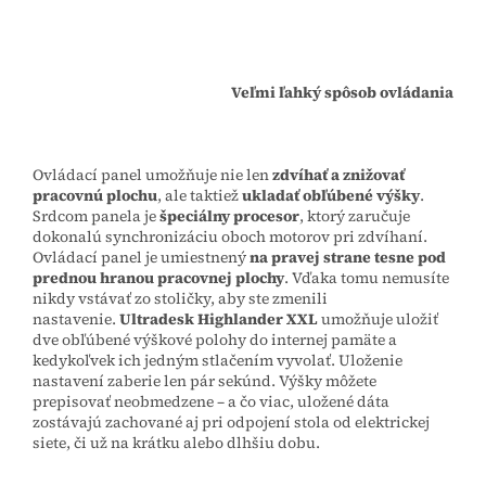
Veľmi ľahký spôsob ovládania
Ovládací panel umožňuje nie len
zdvíhať a znižovať
pracovnú plochu
, ale taktiež
ukladať obľúbené výšky
.
Srdcom panela je
špeciálny procesor
, ktorý zaručuje
dokonalú synchronizáciu oboch motorov pri zdvíhaní.
Ovládací panel je umiestnený
na pravej strane tesne pod
prednou hranou pracovnej plochy
. Vďaka tomu nemusíte
nikdy vstávať zo stoličky, aby ste zmenili
nastavenie.
Ultradesk Highlander XXL
umožňuje uložiť
dve obľúbené výškové polohy do internej pamäte a
kedykoľvek ich jedným stlačením vyvolať. Uloženie
nastavení zaberie len pár sekúnd. Výšky môžete
prepisovať neobmedzene – a čo viac, uložené dáta
zostávajú zachované aj pri odpojení stola od elektrickej
siete, či už na krátku alebo dlhšiu dobu.