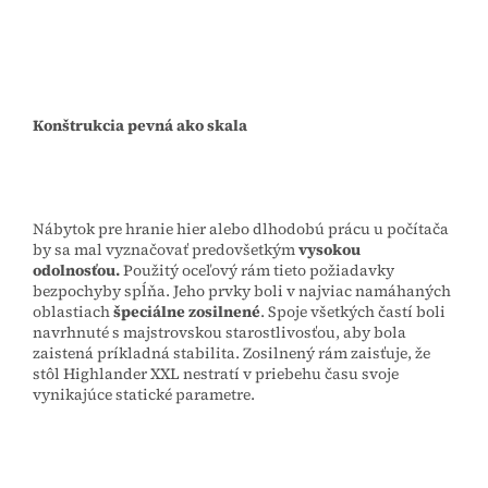
Konštrukcia pevná ako skala
Nábytok pre hranie hier alebo dlhodobú prácu u počítača
by sa mal vyznačovať predovšetkým
vysokou
odolnosťou.
Použitý oceľový rám tieto požiadavky
bezpochyby spĺňa. Jeho prvky boli v najviac namáhaných
oblastiach
špeciálne zosilnené
. Spoje všetkých častí boli
navrhnuté s majstrovskou starostlivosťou, aby bola
zaistená príkladná stabilita. Zosilnený rám zaisťuje, že
stôl Highlander XXL nestratí v priebehu času svoje
vynikajúce statické parametre.