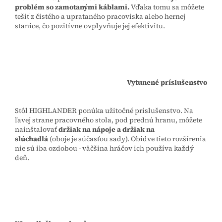
problém so zamotanými káblami.
Vďaka tomu sa môžete
tešiť z čistého a uprataného pracoviska alebo hernej
stanice, čo pozitívne ovplyvňuje jej efektivitu.
Vytunené príslušenstvo
Stôl HIGHLANDER ponúka užitočné príslušenstvo. Na
ľavej strane pracovného stola, pod prednú hranu, môžete
nainštalovať
držiak na nápoje a držiak na
slúchadlá
(oboje je súčasťou sady). Obidve tieto rozšírenia
nie sú iba ozdobou - väčšina hráčov ich používa každý
deň.