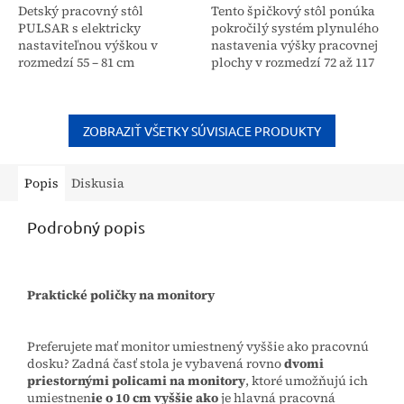
Detský pracovný stôl
Tento špičkový stôl ponúka
PULSAR s elektricky
pokročilý systém plynulého
nastaviteľnou výškou v
nastavenia výšky pracovnej
rozmedzí 55 – 81 cm
plochy v rozmedzí 72 až 117
zabezpečuje správnu
cm, ktorý umožňuje používať
ergonómiu počas rastu
stôl v sede aj v stoji. O...
vášho dieťaťa. Vďaka
plochám 120 x 60 cm
ZOBRAZIŤ VŠETKY SÚVISIACE PRODUKTY
poskytuje...
Popis
Diskusia
Podrobný popis
Praktické poličky na monitory
Preferujete mať monitor umiestnený vyššie ako pracovnú
dosku? Zadná časť stola je vybavená rovno
dvomi
priestornými policami na monitory
, ktoré umožňujú ich
umiestnen
ie o 10 cm vyššie ako
je hlavná pracovná