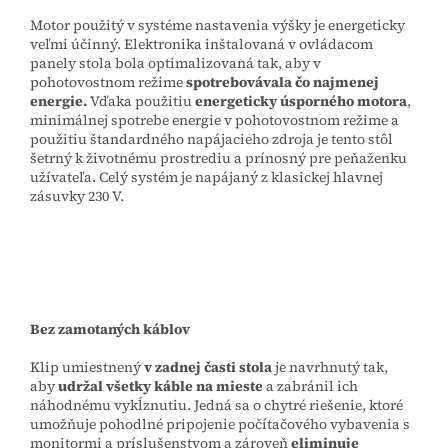
Motor použitý v systéme nastavenia výšky je energeticky
veľmi účinný. Elektronika inštalovaná v ovládacom
panely stola bola optimalizovaná tak, aby v
pohotovostnom režime
spotrebovávala čo najmenej
energie.
Vďaka použitiu
energeticky úsporného motora
,
minimálnej spotrebe energie v pohotovostnom režime a
použitiu štandardného napájacieho zdroja je tento stôl
šetrný k životnému prostrediu a prínosný pre peňaženku
užívateľa. Celý systém je napájaný z klasickej hlavnej
zásuvky 230 V.
Bez zamotaných káblov
Klip umiestnený
v zadnej časti stola
je navrhnutý tak,
aby
udržal všetky káble na mieste
a zabránil ich
náhodnému vykĺznutiu. Jedná sa o chytré riešenie, ktoré
umožňuje pohodlné pripojenie počítačového vybavenia s
monitormi a príslušenstvom a zároveň
eliminuje