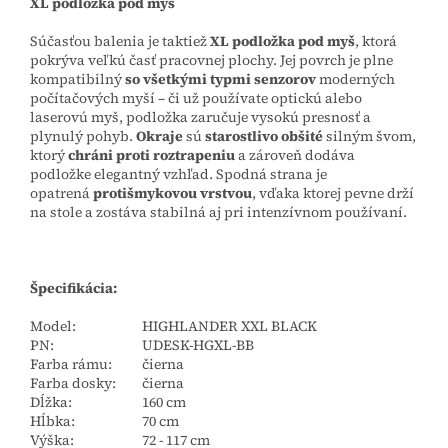
XL podložka pod myš
Súčasťou balenia je taktiež
XL podložka pod myš
, ktorá
pokrýva veľkú časť pracovnej plochy. Jej povrch je plne
kompatibilný
so všetkými typmi senzorov
moderných
počítačových myší – či už používate optickú alebo
laserovú myš, podložka zaručuje vysokú presnosť a
plynulý pohyb.
Okraje
sú
starostlivo obšité
silným švom,
ktorý
chráni proti roztrapeniu
a zároveň dodáva
podložke elegantný vzhľad. Spodná strana je
opatrená
protišmykovou vrstvou
, vďaka ktorej pevne drží
na stole a zostáva stabilná aj pri intenzívnom používaní.
Špecifikácia:
Model:
HIGHLANDER XXL BLACK
PN:
UDESK-HGXL-BB
Farba rámu:
čierna
Farba dosky:
čierna
Dĺžka:
160 cm
Hĺbka:
70 cm
Výška:
72 - 117 cm