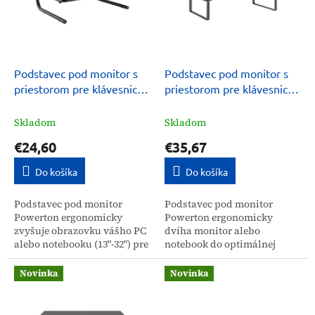
d
s
u
p
k
r
t
o
o
d
Podstavec pod monitor s
Podstavec pod monitor s
v
u
priestorom pre klávesnicu
priestorom pre klávesnicu
k
Powerton
Powerton, ergo
t
Skladom
Skladom
o
€24,60
€35,67
v
Do košíka
Do košíka
Podstavec pod monitor
Podstavec pod monitor
Powerton ergonomicky
Powerton ergonomicky
zvyšuje obrazovku vášho PC
dvíha monitor alebo
alebo notebooku (13"-32") pre
notebook do optimálnej
optimálnu výšku očí.
výšky očí. Predchádza tak
Predchádza tak bolestiam
bolestiam krčnej chrbtice,
Novinka
Novinka
hlavy, očí a krčnej chrbtice,...
hlavy a očí, čím podporuje
zdravšie...