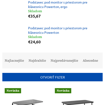
Podstavec pod monitor s priestorom pre
klávesnicu Powerton, ergo
Skladom
€35,67
Podstavec pod monitor s priestorom pre
klávesnicu Powerton
Skladom
€24,60
R
a
Najlacnejšie
Najdrahšie
Najpredávanejšie
Abecedne
d
e
n
OTVORIŤ FILTER
i
e
V
p
Novinka
Novinka
ý
r
p
o
i