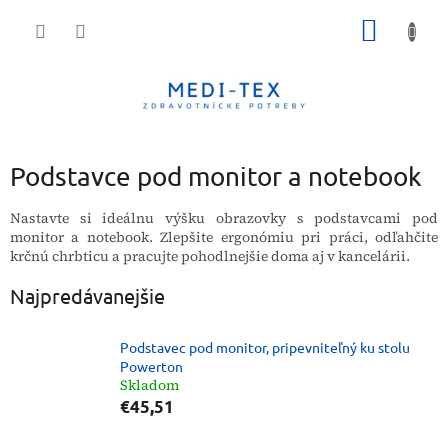
Prejsť
NÁKU
na
obsah
KOŠÍK
Podstavce pod monitor a notebook
Nastavte si ideálnu výšku obrazovky s podstavcami pod
monitor a notebook. Zlepšite ergonómiu pri práci, odľahčite
krčnú chrbticu a pracujte pohodlnejšie doma aj v kancelárii.
Najpredávanejšie
Podstavec pod monitor, pripevniteľný ku stolu
Powerton
Skladom
€45,51