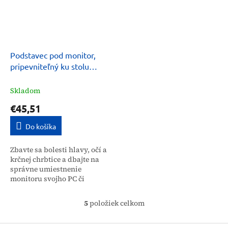
Podstavec pod monitor,
pripevniteľný ku stolu
Powerton
Skladom
€45,51
Do košíka
Zbavte sa bolesti hlavy, očí a
krčnej chrbtice a dbajte na
správne umiestnenie
monitoru svojho PC či
notebooku. Monitor by mal
byť umiestnený približne 45 -
5
položiek celkom
O
70 cm od očí. Horný...
v
Z
l