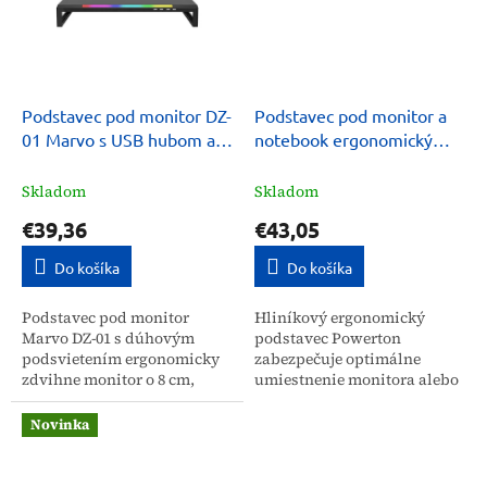
Podstavec pod monitor DZ-
Podstavec pod monitor a
01 Marvo s USB hubom a
notebook ergonomický
dúhovým podsvietením
hliníkový Powerton
Skladom
Skladom
€39,36
€43,05
Do košíka
Do košíka
Podstavec pod monitor
Hliníkový ergonomický
Marvo DZ-01 s dúhovým
podstavec Powerton
podsvietením ergonomicky
zabezpečuje optimálne
zdvihne monitor o 8 cm,
umiestnenie monitora alebo
efektívne zmierňujúc únavu
notebooku, čím efektívne
krku a chrbta. Integrovaný 4-
predchádza bolesti hlavy,
Novinka
portový USB hub a priestor...
očí a krčnej chrbtice. Je
určený pre...