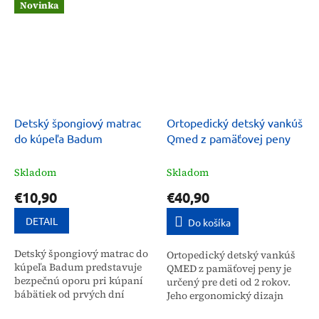
Novinka
Detský špongiový matrac
Ortopedický detský vankúš
do kúpeľa Badum
Qmed z pamäťovej peny
Skladom
Skladom
€10,90
€40,90
DETAIL
Do košíka
Detský špongiový matrac do
Ortopedický detský vankúš
kúpeľa Badum predstavuje
QMED z pamäťovej peny je
bezpečnú oporu pri kúpaní
určený pre deti od 2 rokov.
bábätiek od prvých dní
Jeho ergonomický dizajn
života až do obdobia
podporuje správne