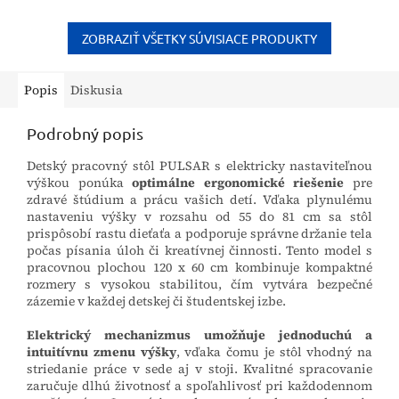
samostatného sedenia. Táto
postavenie hlavy a chrbtice,
podložka zabezpečuje...
čím zabezpečuje zdravý a...
ZOBRAZIŤ VŠETKY SÚVISIACE PRODUKTY
Popis
Diskusia
Podrobný popis
Detský pracovný stôl PULSAR s elektricky nastaviteľnou
výškou ponúka
optimálne ergonomické riešenie
pre
zdravé štúdium a prácu vašich detí. Vďaka plynulému
nastaveniu výšky v rozsahu od 55 do 81 cm sa stôl
prispôsobí rastu dieťaťa a podporuje správne držanie tela
počas písania úloh či kreatívnej činnosti. Tento model s
pracovnou plochou 120 x 60 cm kombinuje kompaktné
rozmery s vysokou stabilitou, čím vytvára bezpečné
zázemie v každej detskej či študentskej izbe.
Elektrický mechanizmus umožňuje jednoduchú a
intuitívnu zmenu výšky
, vďaka čomu je stôl vhodný na
striedanie práce v sede aj v stoji. Kvalitné spracovanie
zaručuje dlhú životnosť a spoľahlivosť pri každodennom