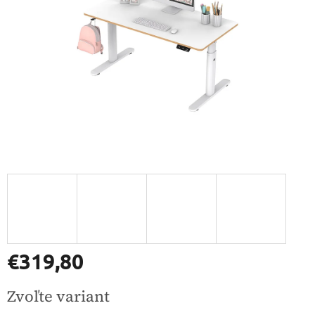
€319,80
Jednotková
Zvoľte variant
cena: