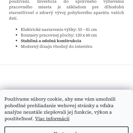
používaní. Investícia do správneho vybavenia
pracovného miesta je základom pre dlhodobú
starostlivosť o zdravý vývoj pohybového aparátu vašich
detí.
Elektrické nastavenie výšky: 55 – 81 cm
Rozmery pracovnej plochy: 120 x 60 cm
Stabilná a odolná konštrukcia
Moderný dizajn vhodný do interiéru
Z
á
p
ä
t
Vyhľadávanie
Používame súbory cookie, aby sme vám umožnili
i
pohodlné prehliadanie webovej stránky a vďaka
e
HĽADAŤ
analýze neustále zlepšovali jej funkcie, výkon a
použiteľnosť.
Viac informácií