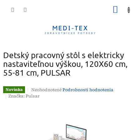
Prejsť
NÁKU
na
obsah
KOŠÍK
Detský pracovný stôl s elektricky
nastaviteľnou výškou, 120X60 cm,
55-81 cm, PULSAR
Priemerné
Neohodnotené
Podrobnosti hodnotenia
Novinka
hodnotenie
Značka:
Pulsar
produktu
je
0,0
z
5
hviezdičiek.