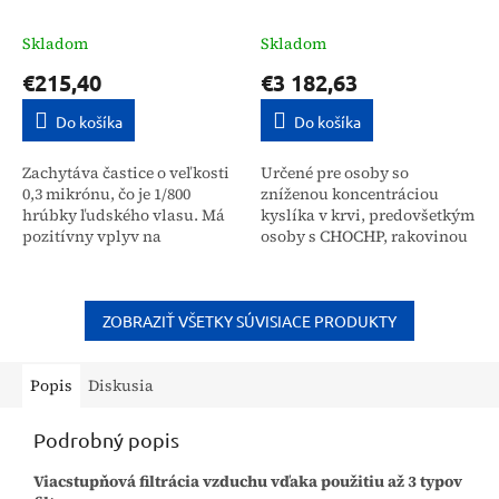
+ ovládač
DeVilbiss
Skladom
Skladom
€215,40
€3 182,63
Do košíka
Do košíka
Zachytáva častice o veľkosti
Určené pre osoby so
0,3 mikrónu, čo je 1/800
zníženou koncentráciou
hrúbky ľudského vlasu. Má
kyslíka v krvi, predovšetkým
pozitívny vplyv na
osoby s CHOCHP, rakovinou
zdravie. Vysoká účinnosť
pľúc, COVID-19. Určené pre
zaisťuje vynikajúcu kvalitu
osoby, ktoré potrebujú trvalý
vnútorného vzduchu....
prísun kyslíka zvonku,...
ZOBRAZIŤ VŠETKY SÚVISIACE PRODUKTY
Popis
Diskusia
Podrobný popis
Viacstupňová filtrácia vzduchu vďaka použitiu až 3 typov