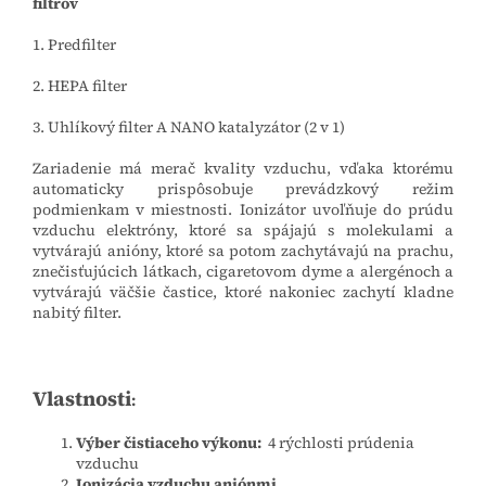
filtrov
1. Predfilter
2. HEPA filter
3. Uhlíkový filter A NANO katalyzátor (2 v 1)
Zariadenie má merač kvality vzduchu, vďaka ktorému
automaticky prispôsobuje prevádzkový režim
podmienkam v miestnosti.
Ionizátor uvoľňuje do prúdu
vzduchu elektróny, ktoré sa spájajú s molekulami a
vytvárajú anióny, ktoré sa potom zachytávajú na prachu,
znečisťujúcich látkach, cigaretovom dyme a alergénoch a
vytvárajú väčšie častice, ktoré nakoniec zachytí kladne
nabitý filter.
Vlastnosti
:
Výber čistiaceho výkonu:
4 rýchlosti prúdenia
vzduchu
Ionizácia vzduchu aniónmi