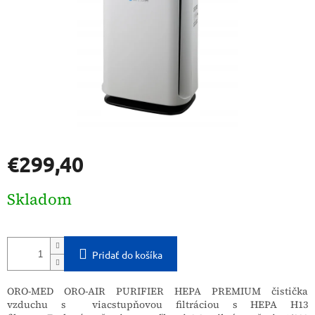
€299,40
Jednotková
Skladom
cena:
Pridať do košíka
ORO-MED ORO-AIR PURIFIER HEPA PREMIUM čistička
vzduchu s viacstupňovou filtráciou s HEPA H13