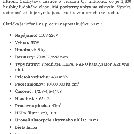
filtrom.
Zachytáva častice o veľkosti 0,3 mikrónu, čo je 1/800
hrúbky ľudského vlasu.
Má pozitívny vplyv na zdravie
.
Vysoká
účinnosť zaisťuje vynikajúcu kvalitu vnútorného vzduchu.
Čistička je určená na plochu nepresahujúcu 50 m2.
Napájanie:
110V-220V
Výkon:
53W
Hmotnosť:
9 kg
Rozmery:
700x375x265mm
Typy filtrov:
Predfilter, HEPA, NANO katalyzátor, Aktívne
uhlie,
Prietok vzduchu:
480 m³/h
Počet aniónov:
10 000 000 ks/cm³
Časovač:
1/2/3/4/5/6/7/8
Hlasitosť:
≤ 65 dB
Pracovná plocha:
43m²
HEPA filter:
>=0,1 nm
Úroveň absorpcie aktívneho uhlia:
28 mr
biela farba