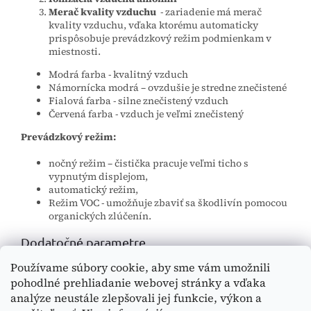
Merač kvality vzduchu
- zariadenie má merač
kvality vzduchu, vďaka ktorému automaticky
prispôsobuje prevádzkový režim podmienkam v
miestnosti.
Modrá farba - kvalitný vzduch
Námornícka modrá – ovzdušie je stredne znečistené
Fialová farba - silne znečistený vzduch
Červená farba - vzduch je veľmi znečistený
Prevádzkový režim:
nočný režim – čistička pracuje veľmi ticho s
vypnutým displejom,
automatický režim,
Režim VOC - umožňuje zbaviť sa škodlivín pomocou
organických zlúčenín.
Dodatočné parametre
Používame súbory cookie, aby sme vám umožnili
Kategória
:
Zvlhčovače a čističe vzduchu
pohodlné prehliadanie webovej stránky a vďaka
EAN
:
5907222589946
analýze neustále zlepšovali jej funkcie, výkon a