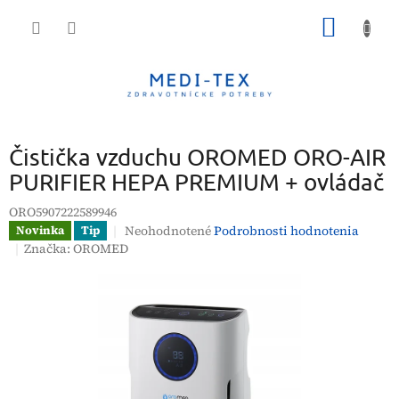
Prejsť
NÁKU
na
obsah
KOŠÍK
Čistička vzduchu OROMED ORO-AIR
PURIFIER HEPA PREMIUM + ovládač
ORO5907222589946
Priemerné
Neohodnotené
Podrobnosti hodnotenia
Novinka
Tip
hodnotenie
Značka:
OROMED
produktu
je
0,0
z
5
hviezdičiek.