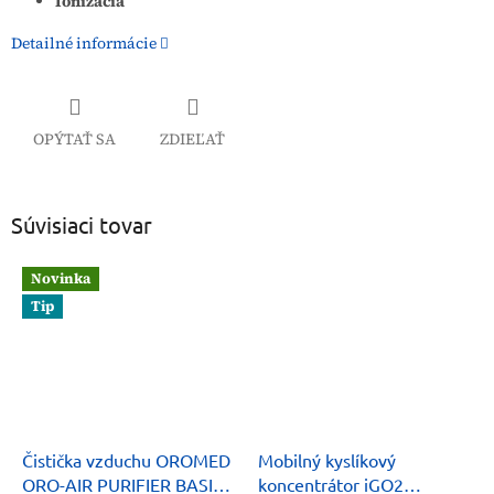
Ionizácia
Detailné informácie
OPÝTAŤ SA
ZDIEĽAŤ
Súvisiaci tovar
Novinka
Tip
Čistička vzduchu OROMED
Mobilný kyslíkový
ORO-AIR PURIFIER BASIC
koncentrátor iGO2