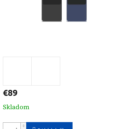
€89
Jednotková
Skladom
cena: