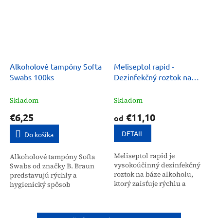
Alkoholové tampóny Softa
Meliseptol rapid -
Swabs 100ks
Dezinfekčný roztok na
báze alkoholu
Skladom
Skladom
€6,25
€11,10
od
DETAIL
Do košíka
Meliseptol rapid je
Alkoholové tampóny Softa
vysokoúčinný dezinfekčný
Swabs od značky B. Braun
roztok na báze alkoholu,
predstavujú rýchly a
ktorý zaisťuje rýchlu a
hygienický spôsob
spoľahlivú dekontamináciu
dezinfekcie kože pred
povrchov zdravotníckeho
injekčnou aplikáciou alebo
vybavenia. Prostriedok je
drobnými zákrokmi. Balenie