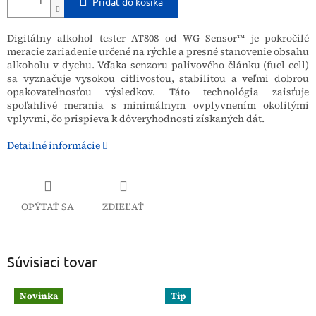
Pridať do košíka
Digitálny alkohol tester AT808 od WG Sensor™ je pokročilé
meracie zariadenie určené na rýchle a presné stanovenie obsahu
alkoholu v dychu. Vďaka senzoru palivového článku (fuel cell)
sa vyznačuje vysokou citlivosťou, stabilitou a veľmi dobrou
opakovateľnosťou výsledkov. Táto technológia zaisťuje
spoľahlivé merania s minimálnym ovplyvnením okolitými
vplyvmi, čo prispieva k dôveryhodnosti získaných dát.
Detailné informácie
OPÝTAŤ SA
ZDIEĽAŤ
Súvisiaci tovar
Novinka
Tip