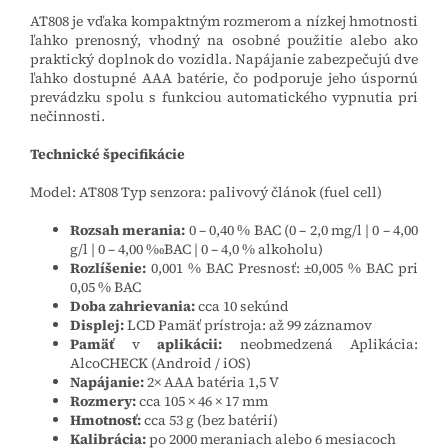
AT808 je vďaka kompaktným rozmerom a nízkej hmotnosti
ľahko prenosný, vhodný na osobné použitie alebo ako
praktický doplnok do vozidla. Napájanie zabezpečujú dve
ľahko dostupné AAA batérie, čo podporuje jeho úspornú
prevádzku spolu s funkciou automatického vypnutia pri
nečinnosti.
Technické špecifikácie
Model: AT808 Typ senzora: palivový článok (fuel cell)
Rozsah merania:
0 – 0,40 % BAC (0 – 2,0 mg/l | 0 – 4,00
g/l | 0 – 4,00 ‰BAC | 0 – 4,0 % alkoholu)
Rozlíšenie:
0,001 % BAC Presnosť: ±0,005 % BAC pri
0,05 % BAC
Doba zahrievania:
cca 10 sekúnd
Displej:
LCD Pamäť prístroja: až 99 záznamov
Pamäť
v
aplikácii:
neobmedzená Aplikácia:
AlcoCHECK (Android / iOS)
Napájanie:
2× AAA batéria 1,5 V
Rozmery:
cca 105 × 46 × 17 mm
Hmotnosť:
cca 53 g (bez batérií)
Kalibrácia:
po 2000 meraniach alebo 6 mesiacoch