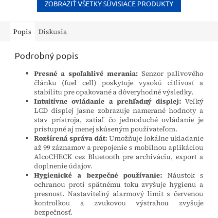
vhodný...
obsahuje 100...
ZOBRAZIŤ VŠETKY SÚVISIACE PRODUKTY
Popis
Diskusia
Podrobný popis
Presné a spoľahlivé merania:
Senzor palivového
článku (fuel cell) poskytuje vysokú citlivosť a
stabilitu pre opakované a dôveryhodné výsledky.
Intuitívne ovládanie a prehľadný displej:
Veľký
LCD displej jasne zobrazuje namerané hodnoty a
stav prístroja, zatiaľ čo jednoduché ovládanie je
prístupné aj menej skúseným používateľom.
Rozšírená správa dát:
Umožňuje lokálne ukladanie
až 99 záznamov a prepojenie s mobilnou aplikáciou
AlcoCHECK cez Bluetooth pre archiváciu, export a
doplnenie údajov.
Hygienické a bezpečné používanie:
Náustok s
ochranou proti spätnému toku zvyšuje hygienu a
presnosť. Nastaviteľný alarmový limit s červenou
kontrolkou a zvukovou výstrahou zvyšuje
bezpečnosť.