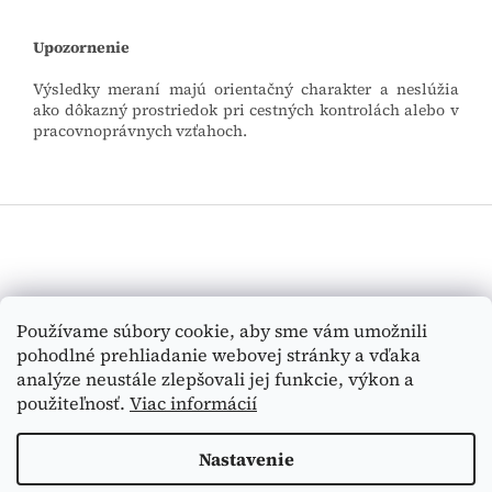
Upozornenie
Výsledky meraní majú orientačný charakter a neslúžia
ako dôkazný prostriedok pri cestných kontrolách alebo v
pracovnoprávnych vzťahoch.
Z
á
p
ä
t
Vyhľadávanie
Používame súbory cookie, aby sme vám umožnili
i
pohodlné prehliadanie webovej stránky a vďaka
e
HĽADAŤ
analýze neustále zlepšovali jej funkcie, výkon a
použiteľnosť.
Viac informácií
Nastavenie
Vytvoril Shoptet