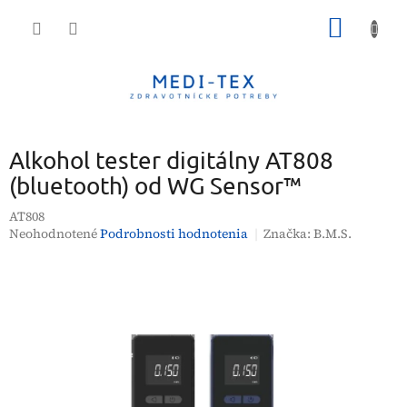
Prejsť
NÁKU
na
obsah
KOŠÍK
Alkohol tester digitálny AT808
(bluetooth) od WG Sensor™
AT808
Priemerné
Neohodnotené
Podrobnosti hodnotenia
Značka:
B.M.S.
hodnotenie
produktu
je
0,0
z
5
hviezdičiek.