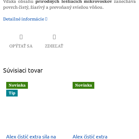
Vďaka obsahu
prírodných leštiacich mikrovoskov
zanecháva
povrch čistý, žiarivý a prevoňaný sviežou vôňou.
Detailné informácie
OPÝTAŤ SA
ZDIEĽAŤ
Súvisiaci tovar
Novinka
Novinka
Tip
Alex čistič extra sila na
Alex čistič extra