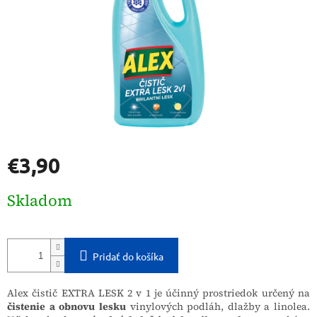
€3,90
Jednotková
Skladom
cena:
Pridať do košíka
Alex čistič EXTRA LESK 2 v 1 je účinný prostriedok určený na
čistenie a obnovu lesku
vinylových podláh, dlažby a linolea.