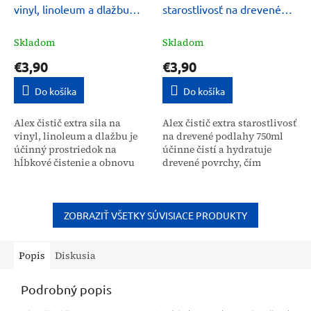
vinyl, linoleum a dlažbu
starostlivosť na drevené
750ml
podlahy 750ml
Skladom
Skladom
€3,90
€3,90
Do košíka
Do košíka
Alex čistič extra sila na
Alex čistič extra starostlivosť
vinyl, linoleum a dlažbu je
na drevené podlahy 750ml
účinný prostriedok na
účinne čistí a hydratuje
hĺbkové čistenie a obnovu
drevené povrchy, čím
lesku vašich podláh. Vďaka
predchádza ich vysychaniu
zloženiu s obsahom
a následnému vzniku škár.
prírodných mikrovoskov...
Tento prostriedok...
ZOBRAZIŤ VŠETKY SÚVISIACE PRODUKTY
Popis
Diskusia
Podrobný popis