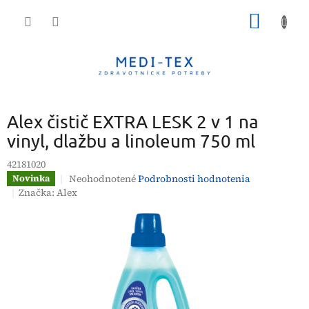
Prejsť
NÁKU
na
obsah
KOŠÍK
Alex čistič EXTRA LESK 2 v 1 na
vinyl, dlažbu a linoleum 750 ml
42181020
Priemerné
Neohodnotené
Podrobnosti hodnotenia
Novinka
hodnotenie
Značka:
Alex
produktu
je
0,0
z
5
hviezdičiek.