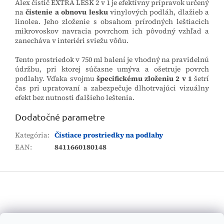
Alex čistič EXTRA LESK 2 v 1 je efektívny prípravok určený
na
čistenie a obnovu lesku
vinylových podláh, dlažieb a
linolea. Jeho zloženie s obsahom prírodných leštiacich
mikrovoskov navracia povrchom ich pôvodný vzhľad a
zanecháva v interiéri sviežu vôňu.
Tento prostriedok v 750 ml balení je vhodný na pravidelnú
údržbu, pri ktorej súčasne umýva a ošetruje povrch
podlahy. Vďaka svojmu
špecifickému zloženiu 2 v 1
šetrí
čas pri upratovaní a zabezpečuje dlhotrvajúci vizuálny
efekt bez nutnosti ďalšieho leštenia.
Dodatočné parametre
Kategória
:
Čistiace prostriedky na podlahy
EAN
:
8411660180148
Z
á
p
ä
t
Vyhľadávanie