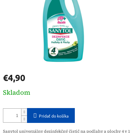
€4,90
Jednotková
Skladom
cena:
Pridať do košíka
Sanytol univerzálny dezinfekčný čistič na podlahy a plochy 4 v 1