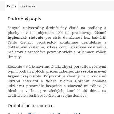
Popis
Diskusia
Podrobný popis
Sanytol univerzálny dezinfekčný čistič na podlahy a
plochy 4 v 1 s objemom 1000 ml predstavuje
účinné
hygienické riešenie
pre čistú domácnosť bez baktérií.
Tento čistiaci prostriedok kombinuje dezinfekciu s
dôkladným čistením, vďaka čomu efektívne odstraňuje
nečistoty a zanecháva povrchy svieže s príjemnou vôňou
limetky.
Zloženie 4 v 1 je navrhnuté tak, aby si poradilo s rôznymi
typmi podláh a plôch, pričom zabezpečuje
vysokú úroveň
hygienickej čistoty
. Prípravok je vhodný na pravidelnú
údržbu interiéru a vďaka svojmu zloženiu pomáha
udržiavať prostredie bezpečné a zbavené mikróbov. Je
ideálnou voľbou pre všetkých, ktorí kladú dôraz na
kvalitu a starostlivosť o čistotu svojho domova.
Dodatočné parametre