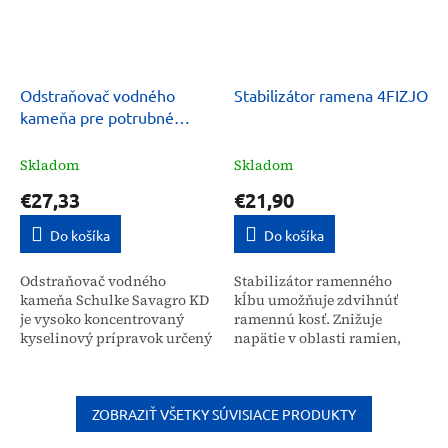
Odstraňovač vodného
Stabilizátor ramena 4FIZJO
kameňa pre potrubné
systémy, tanky Schulke
Savagro KD 5 kg
Skladom
Skladom
€27,33
€21,90
Do košíka
Do košíka
Odstraňovač vodného
Stabilizátor ramenného
kameňa Schulke Savagro KD
kĺbu umožňuje zdvihnúť
je vysoko koncentrovaný
ramennú kosť. Znižuje
kyselinový prípravok určený
napätie v oblasti ramien,
na efektívne čistenie
vďaka čomu zlepšuje
potrubných systémov,
stabilitu a znižuje tlak na
tankov a uzavretých
túto časť tela. Ramenný...
zariadení....
ZOBRAZIŤ VŠETKY SÚVISIACE PRODUKTY