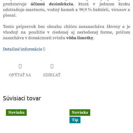
predstavuje
účinnú dezinfekciu
, ktorá v jednom kroku
odstraňuje mastnotu, vodný kameň a 99,9 % baktérií, vírusov a
plesní.
Tento prípravok bez obsahu chlóru nezanecháva škvrny a je
vhodný na použitie v riedenej aj neriedenej forme, pričom
zanecháva v domácnosti sviežu
vôňu limetky
.
Detailné informácie
OPÝTAŤ SA
ZDIEĽAŤ
Súvisiaci tovar
Novinka
Novinka
Tip