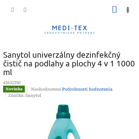
Prejsť
NÁKU
na
obsah
KOŠÍK
Sanytol univerzálny dezinfekčný
čistič na podlahy a plochy 4 v 1 1000
ml
42632250
Priemerné
Neohodnotené
Podrobnosti hodnotenia
Novinka
hodnotenie
Značka:
Sanytol
produktu
je
0,0
z
5
hviezdičiek.