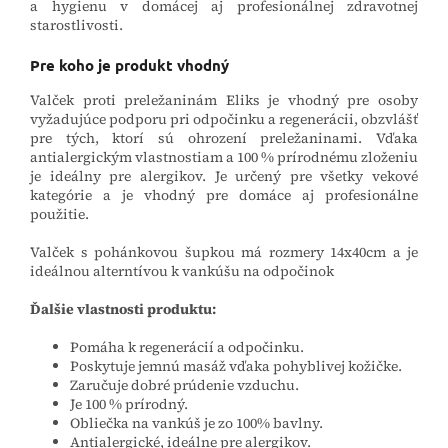
a hygienu v domácej aj profesionálnej zdravotnej
starostlivosti.
Pre koho je produkt vhodný
Valček proti preležaninám Eliks je vhodný pre osoby
vyžadujúce podporu pri odpočinku a regenerácii, obzvlášť
pre tých, ktorí sú ohrození preležaninami. Vďaka
antialergickým vlastnostiam a 100 % prírodnému zloženiu
je ideálny pre alergikov. Je určený pre všetky vekové
kategórie a je vhodný pre domáce aj profesionálne
použitie.
Valček s pohánkovou šupkou má rozmery 14x40cm a je
ideálnou alterntívou k vankúšu na odpočinok
Ďalšie vlastnosti produktu:
Pomáha k regenerácií a odpočinku.
Poskytuje jemnú masáž vďaka pohyblivej kožičke.
Zaručuje dobré prúdenie vzduchu.
Je 100 % prírodný.
Obliečka na vankúš je zo 100% bavlny.
Antialergické, ideálne pre alergikov.