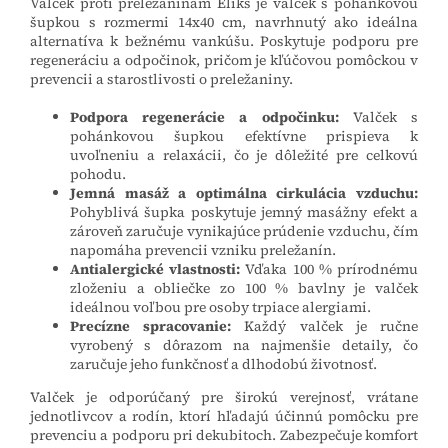
Valček proti preležaninám Eliks je valček s pohánkovou
šupkou s rozmermi 14x40 cm, navrhnutý ako ideálna
alternatíva k bežnému vankúšu. Poskytuje podporu pre
regeneráciu a odpočinok, pričom je kľúčovou pomôckou v
prevencii a starostlivosti o preležaniny.
Podpora regenerácie a odpočinku:
Valček s
pohánkovou šupkou efektívne prispieva k
uvoľneniu a relaxácii, čo je dôležité pre celkovú
pohodu.
Jemná masáž a optimálna cirkulácia vzduchu:
Pohyblivá šupka poskytuje jemný masážny efekt a
zároveň zaručuje vynikajúce prúdenie vzduchu, čím
napomáha prevencii vzniku preležanín.
Antialergické vlastnosti:
Vďaka 100 % prírodnému
zloženiu a obliečke zo 100 % bavlny je valček
ideálnou voľbou pre osoby trpiace alergiami.
Precízne spracovanie:
Každý valček je ručne
vyrobený s dôrazom na najmenšie detaily, čo
zaručuje jeho funkčnosť a dlhodobú životnosť.
Valček je odporúčaný pre širokú verejnosť, vrátane
jednotlivcov a rodín, ktorí hľadajú účinnú pomôcku pre
prevenciu a podporu pri dekubitoch. Zabezpečuje komfort