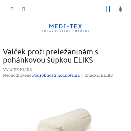
Prejsť
NÁKU
na
obsah
KOŠÍK
Valček proti preležaninám s
pohánkovou šupkou ELIKS
VALCEK-ELIKS
Priemerné
Neohodnotené
Podrobnosti hodnotenia
Značka:
ELIKS
hodnotenie
produktu
je
0,0
z
5
hviezdičiek.