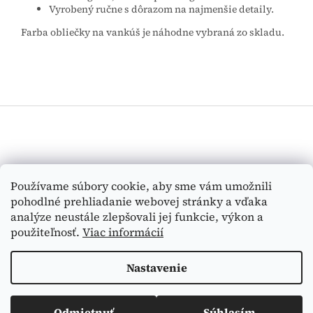
Vyrobený ručne s dôrazom na najmenšie detaily.
Farba obliečky na vankúš je náhodne vybraná zo skladu.
Z
á
p
ä
t
Vyhľadávanie
Používame súbory cookie, aby sme vám umožnili
i
pohodlné prehliadanie webovej stránky a vďaka
e
HĽADAŤ
analýze neustále zlepšovali jej funkcie, výkon a
použiteľnosť.
Viac informácií
Nastavenie
Vytvoril Shoptet
Odmietnuť
Súhlasím
Copyright 2026
Medi-Tex
. Všetky práva vyhradené.