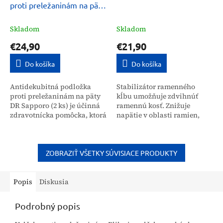
proti preležaninám na päty
DR Sapporo 2 ks
Skladom
Skladom
€24,90
€21,90
Do košíka
Do košíka
Antidekubitná podložka
Stabilizátor ramenného
proti preležaninám na päty
kĺbu umožňuje zdvihnúť
DR Sapporo (2 ks) je účinná
ramennú kosť. Znižuje
zdravotnícka pomôcka, ktorá
napätie v oblasti ramien,
vďaka svojmu špeciálnemu
vďaka čomu zlepšuje
dizajnu zabraňuje vzniku
stabilitu a znižuje tlak na
dekubitov u ležiacich...
túto časť tela. Ramenný...
ZOBRAZIŤ VŠETKY SÚVISIACE PRODUKTY
Popis
Diskusia
Podrobný popis