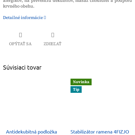
alergikov, na prevenciu dekubitov, masáž chodidiel a podporu
krvného obehu.
Detailné informácie
OPÝTAŤ SA
ZDIEĽAŤ
Súvisiaci tovar
Novinka
Tip
Antidekubitná podložka
Stabilizátor ramena 4FIZJO