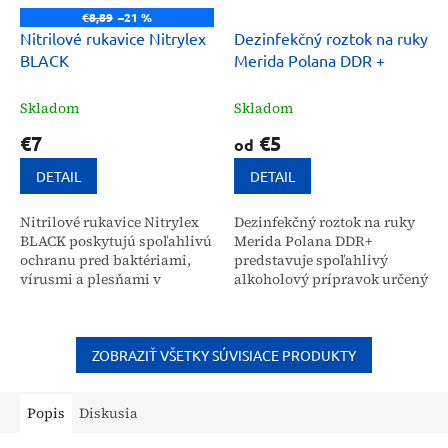
€8,89
–21 %
Nitrilové rukavice Nitrylex
Dezinfekčný roztok na ruky
BLACK
Merida Polana DDR +
Skladom
Skladom
€7
€5
od
DETAIL
DETAIL
Nitrilové rukavice Nitrylex
Dezinfekčný roztok na ruky
BLACK poskytujú spoľahlivú
Merida Polana DDR+
ochranu pred baktériami,
predstavuje spoľahlivý
vírusmi a plesňami v
alkoholový prípravok určený
zdravotníckych,
na efektívnu hygienickú
kozmetických i
dezinfekciu. Vďaka zloženiu
gastronomických
s obsahom glycerínu je
prevádzkach. Tieto
tento...
ZOBRAZIŤ VŠETKY SÚVISIACE PRODUKTY
bezpúdrové...
Popis
Diskusia