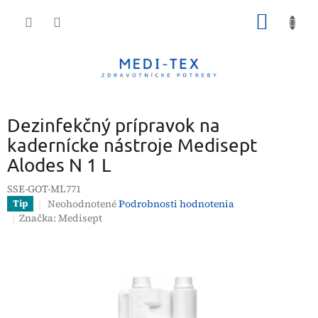
Prejsť
NÁKU
na
obsah
KOŠÍK
Dezinfekčný prípravok na
kadernícke nástroje Medisept
Alodes N 1 L
SSE-GOT-ML771
Priemerné
Neohodnotené
Podrobnosti hodnotenia
Tip
hodnotenie
Značka:
Medisept
produktu
je
0,0
z
5
hviezdičiek.