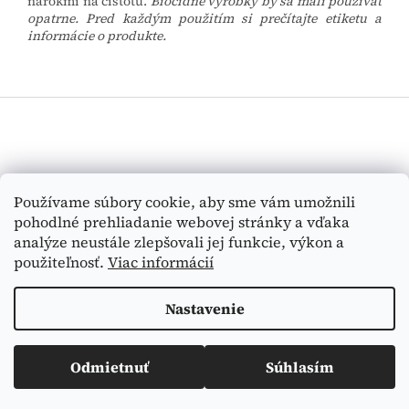
nárokmi na čistotu.
Biocídne výrobky by sa mali používať
opatrne. Pred každým použitím si prečítajte etiketu a
informácie o produkte.
Z
á
p
ä
t
Vyhľadávanie
Používame súbory cookie, aby sme vám umožnili
i
pohodlné prehliadanie webovej stránky a vďaka
e
HĽADAŤ
analýze neustále zlepšovali jej funkcie, výkon a
použiteľnosť.
Viac informácií
Nastavenie
Vytvoril Shoptet
Odmietnuť
Súhlasím
Copyright 2026
Medi-Tex
. Všetky práva vyhradené.