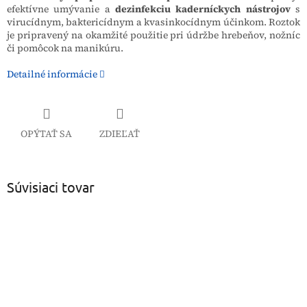
efektívne umývanie a
dezinfekciu kaderníckych nástrojov
s
virucídnym, baktericídnym a kvasinkocídnym účinkom. Roztok
je pripravený na okamžité použitie pri údržbe hrebeňov, nožníc
či pomôcok na manikúru.
Detailné informácie
OPÝTAŤ SA
ZDIEĽAŤ
Súvisiaci tovar