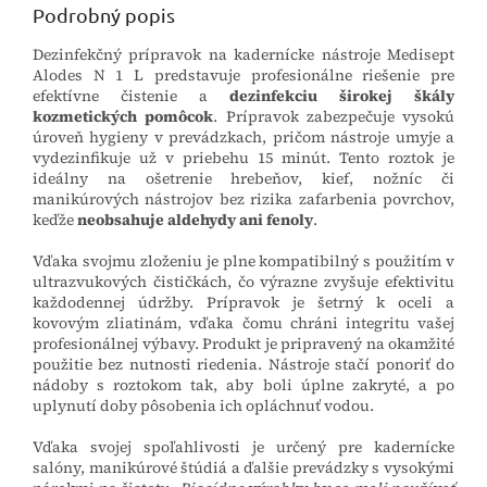
Podrobný popis
Dezinfekčný prípravok na kadernícke nástroje Medisept
Alodes N 1 L predstavuje profesionálne riešenie pre
efektívne čistenie a
dezinfekciu širokej škály
kozmetických pomôcok
. Prípravok zabezpečuje vysokú
úroveň hygieny v prevádzkach, pričom nástroje umyje a
vydezinfikuje už v priebehu 15 minút. Tento roztok je
ideálny na ošetrenie hrebeňov, kief, nožníc či
manikúrových nástrojov bez rizika zafarbenia povrchov,
keďže
neobsahuje aldehydy ani fenoly
.
Vďaka svojmu zloženiu je plne kompatibilný s použitím v
ultrazvukových čističkách, čo výrazne zvyšuje efektivitu
každodennej údržby. Prípravok je šetrný k oceli a
kovovým zliatinám, vďaka čomu chráni integritu vašej
profesionálnej výbavy. Produkt je pripravený na okamžité
použitie bez nutnosti riedenia. Nástroje stačí ponoriť do
nádoby s roztokom tak, aby boli úplne zakryté, a po
uplynutí doby pôsobenia ich opláchnuť vodou.
Vďaka svojej spoľahlivosti je určený pre kadernícke
salóny, manikúrové štúdiá a ďalšie prevádzky s vysokými