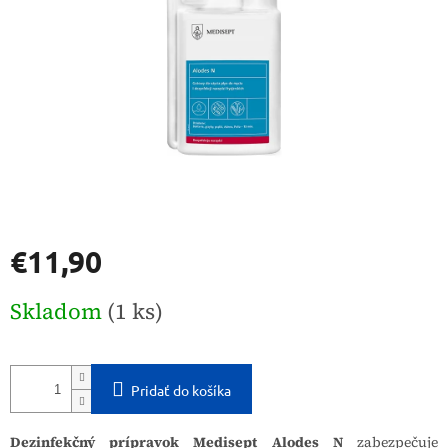
€11,90
Jednotková
Skladom
(1 ks)
cena:
Pridať do košíka
Dezinfekčný prípravok Medisept Alodes N
zabezpečuje