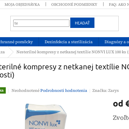
MOJA OBJEDNÁVKA
OBCHODNÉ PODMIENKY
FAQ: AKO 
HĽADAŤ
chranné pomôcky
Dezinfekcia a sterilizácia
Diagnózy a 
áza
Nesterilné kompresy z netkanej textílie NONVI LUX 100 ks (
erilné kompresy z netkanej textílie 
osti)
Priemerné
Neohodnotené
Podrobnosti hodnotenia
Značka:
Zarys
ka
hodnotenie
od
produktu
je
0,0
Jednotk
Zvoľt
z
cena:
5
hviezdičiek.