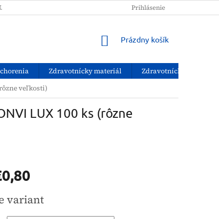
NAKUPOVAŤ?
PODMIENKY OCHRANY OSOBNÝCH ÚDAJOV
Prihlásenie
NÁKUPNÝ
Prázdny košík
KOŠÍK
ochorenia
Zdravotnícky materiál
Zdravotnícke pomôcky
rôzne veľkosti)
NONVI LUX 100 ks (rôzne
€0,80
ová
e variant