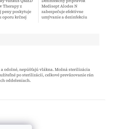
cký vankúš QMED
Dezinfekčný prípravok
w Therapy z
Medisept Alodes N
 peny poskytuje
zabezpečuje efektívne
 oporu krčnej
umývanie a dezinfekciu
 hlave. Je určený
kaderníckych nástrojov s
 verejnosť na
virucídnym, baktericídnym
kvality spánku,...
a kvasinkocídnym účinkom.
Roztok je...
é a odolné, nepúšťajú vlákna. Možná sterilizácia
yužiteľné
po sterilizácii, celkové preväzovanie rán
ch oddeleniach.