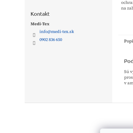
ochra
na za
Kontakt
ochra
mikro
Medi-Tex
chiru
všeob
info
@
medi-tex.sk
medic
0902 836 650
Pop
Pod
Sú v
pro
v am
Z
á
p
ä
t