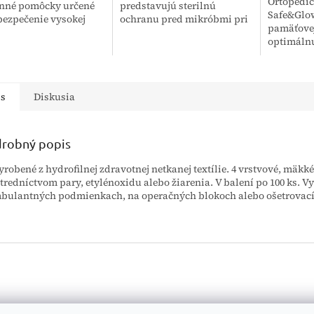
Ortopedi
nné pomôcky určené
predstavujú sterilnú
Safe&Glo
bezpečenie vysokej
ochranu pred mikróbmi pri
pamäťovej
ny proti
medicínskych zákrokoch a
optimálnu
organizmom počas
úkonoch vyžadujúcich
chrbtici a
rgických a
vysokú úroveň hygieny.
pre širokú
ecných
Tieto latexové rukavice...
zlepšenie 
ínskych...
is
Diskusia
robný popis
yrobené z hydrofilnej zdravotnej netkanej textílie. 4 vrstvové, mäkk
stredníctvom
pary, etylénoxidu alebo žiarenia. V balení po 100 ks. V
bulantných podmienkach, na operačných blokoch alebo ošetrovací