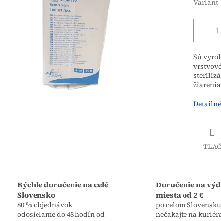
Variant
Sú vyrob
vrstvové
steriliz
žiarenia
Detailné
TLAČ
Rýchle doručenie na celé
Doručenie na výd
Slovensko
miesta od 2 €
80 % objednávok
po celom Slovensku,
odosielame do 48 hodín od
nečakajte na kuriér