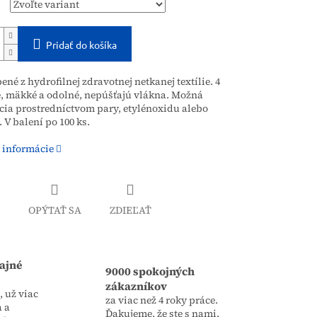
Pridať do košíka
ené z hydrofilnej zdravotnej netkanej textílie. 4
, mäkké a odolné, nepúšťajú vlákna. Možná
ácia prostredníctvom
pary, etylénoxidu alebo
. V balení po 100 ks.
 informácie
OPÝTAŤ SA
ZDIEĽAŤ
ajné
9000 spokojných
zákazníkov
 už viac
za viac než 4 roky práce.
a a
Ďakujeme, že ste s nami.