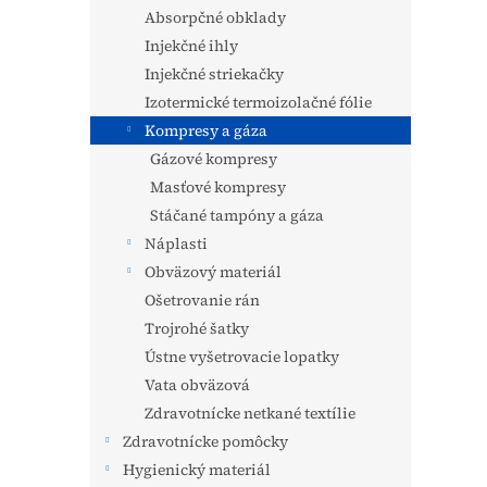
Absorpčné obklady
Injekčné ihly
Injekčné striekačky
Izotermické termoizolačné fólie
Kompresy a gáza
Gázové kompresy
Masťové kompresy
Stáčané tampóny a gáza
Náplasti
Obväzový materiál
Ošetrovanie rán
Trojrohé šatky
Ústne vyšetrovacie lopatky
Vata obväzová
Zdravotnícke netkané textílie
Zdravotnícke pomôcky
Hygienický materiál