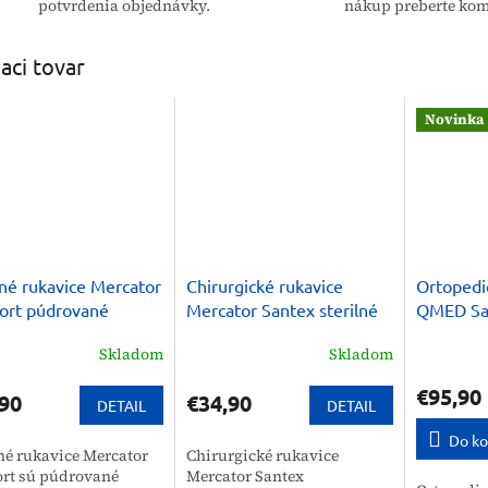
potvrdenia objednávky.
nákup preberte kom
iaci tovar
Novinka
lné rukavice Mercator
Chirurgické rukavice
Ortopedi
ort púdrované
Mercator Santex sterilné
QMED Sa
nepúdrované
Therapy 
Skladom
Skladom
€95,90
90
€34,90
DETAIL
DETAIL
Do ko
lné rukavice Mercator
Chirurgické rukavice
rt sú púdrované
Mercator Santex