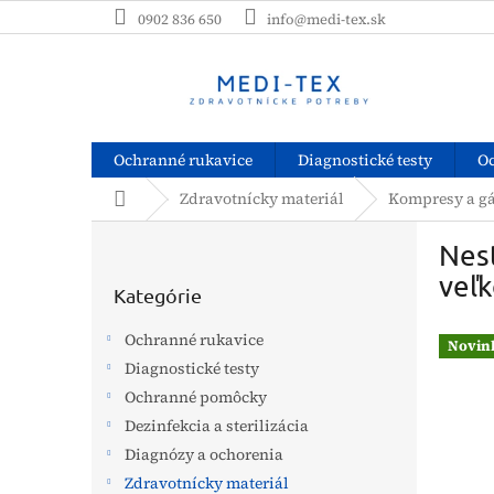
Prejsť
0902 836 650
info@medi-tex.sk
na
obsah
Ochranné rukavice
Diagnostické testy
O
Domov
Zdravotnícky materiál
Kompresy a g
B
Nest
o
Preskočiť
č
veľk
kategórie
Kategórie
n
ý
Ochranné rukavice
Novin
p
Diagnostické testy
a
Ochranné pomôcky
n
e
Dezinfekcia a sterilizácia
l
Diagnózy a ochorenia
Zdravotnícky materiál