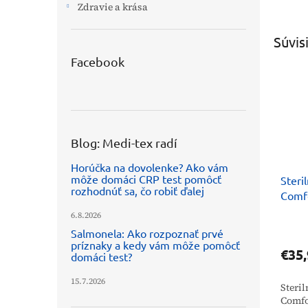
Zdravie a krása
Súvis
Facebook
Blog: Medi-tex radí
Horúčka na dovolenke? Ako vám
môže domáci CRP test pomôcť
Steri
rozhodnúť sa, čo robiť ďalej
Comf
6.8.2026
Salmonela: Ako rozpoznať prvé
príznaky a kedy vám môže pomôcť
€35,
domáci test?
15.7.2026
Steri
Comfo