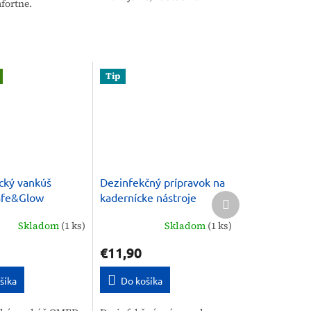
fortne.
Tip
cký vankúš
Dezinfekčný prípravok na
Ďalší
fe&Glow
kadernícke nástroje
produkt
proti vráskam
Medisept Alodes N 1 L
Skladom
(1 ks)
Skladom
(1 ks)
€11,90
šíka
Do košíka