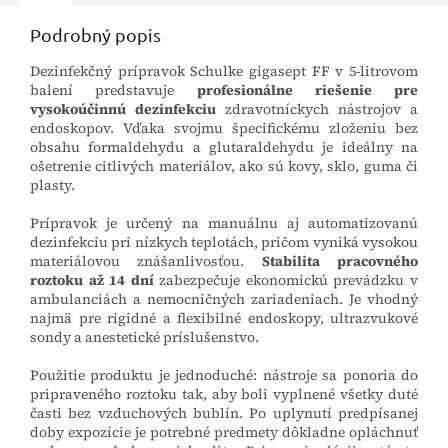
Podrobný popis
Dezinfekčný prípravok Schulke gigasept FF v 5-litrovom
balení predstavuje
profesionálne riešenie pre
vysokoúčinnú dezinfekciu
zdravotníckych nástrojov a
endoskopov. Vďaka svojmu špecifickému zloženiu bez
obsahu formaldehydu a glutaraldehydu je ideálny na
ošetrenie citlivých materiálov, ako sú kovy, sklo, guma či
plasty.
Prípravok je určený na manuálnu aj automatizovanú
dezinfekciu pri nízkych teplotách, pričom vyniká vysokou
materiálovou znášanlivosťou.
Stabilita pracovného
roztoku až 14 dní
zabezpečuje ekonomickú prevádzku v
ambulanciách a nemocničných zariadeniach. Je vhodný
najmä pre rigidné a flexibilné endoskopy, ultrazvukové
sondy a anestetické príslušenstvo.
Použitie produktu je jednoduché: nástroje sa ponoria do
pripraveného roztoku tak, aby boli vyplnené všetky duté
časti bez vzduchových bublín. Po uplynutí predpísanej
doby expozície je potrebné predmety dôkladne opláchnuť