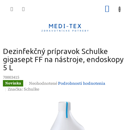
Prejsť
NÁKU
na
obsah
KOŠÍK
Dezinfekčný prípravok Schulke
gigasept FF na nástroje, endoskopy
5 L
70003415
Priemerné
Neohodnotené
Podrobnosti hodnotenia
Novinka
hodnotenie
Značka:
Schulke
produktu
je
0,0
z
5
hviezdičiek.