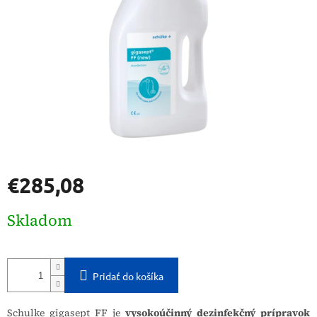
€285,08
Jednotková
Skladom
cena:
Pridať do košíka
Schulke gigasept FF je
vysokoúčinný dezinfekčný prípravok