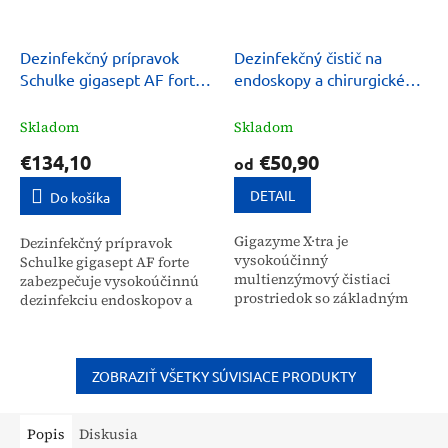
Dezinfekčný prípravok
Dezinfekčný čistič na
Schulke gigasept AF forte
endoskopy a chirurgické
na endoskopy a nástroje 5
nástroje gigazyme X·tra, 2l
L
Skladom
Skladom
€134,10
€50,90
od
DETAIL
Do košíka
Gigazyme X·tra je
Dezinfekčný prípravok
vysokoúčinný
Schulke gigasept AF forte
multienzýmový čistiaci
zabezpečuje vysokoúčinnú
prostriedok so základným
dezinfekciu endoskopov a
dezinfekčným účinkom,
chirurgických nástrojov bez
ktorý zabezpečuje dôkladnú
obsahu aldehydov. Roztok
dekontamináciu endoskopov
ponúka široké spektrum...
a chirurgických...
ZOBRAZIŤ VŠETKY SÚVISIACE PRODUKTY
Popis
Diskusia