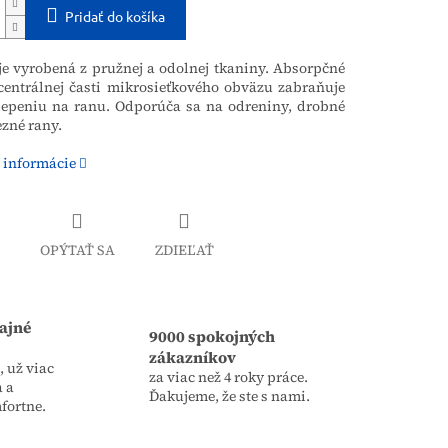
Pridať do košíka
je vyrobená z pružnej a odolnej tkaniny.
Absorpčné
centrálnej časti mikrosieťkového obväzu zabraňuje
lepeniu na ranu.
Odporúča sa na odreniny, drobné
ezné rany.
 informácie
OPÝTAŤ SA
ZDIEĽAŤ
ajné
9000 spokojných
zákazníkov
 už viac
za viac než 4 roky práce.
a a
Ďakujeme, že ste s nami.
fortne.