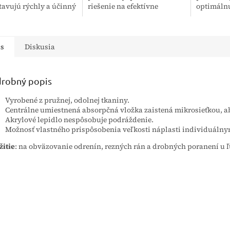
tavujú rýchly a účinný
riešenie na efektívne
optimálnu
riedok na dezinfekciu
odstránenie odolnej
chrbtici a
vých povrchov a
mastnoty z povrchov a
pre širokú
otníckych pomôcok.
kuchynských zariadení.
zlepšenie 
 svojmu...
Tento vysokoúčinný...
is
Diskusia
robný popis
Vyrobené z pružnej, odolnej tkaniny.
Centrálne umiestnená absorpčná vložka zaistená mikrosieťkou, ab
Akrylové lepidlo nespôsobuje podráždenie.
Možnosť vlastného prispôsobenia veľkosti náplasti individuáln
žitie
: na obväzovanie odrenín, rezných rán a drobných poranení u ľ