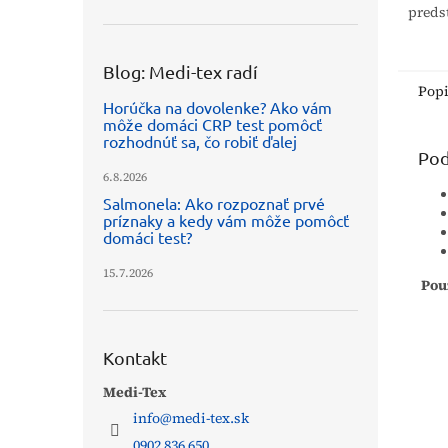
preds
prost
citli
zdrav
Blog: Medi-tex radí
Vďaka
Pop
Horúčka na dovolenke? Ako vám
môže domáci CRP test pomôcť
rozhodnúť sa, čo robiť ďalej
Pod
6.8.2026
Salmonela: Ako rozpoznať prvé
príznaky a kedy vám môže pomôcť
domáci test?
15.7.2026
Pou
Kontakt
Medi-Tex
info
@
medi-tex.sk
0902 836 650