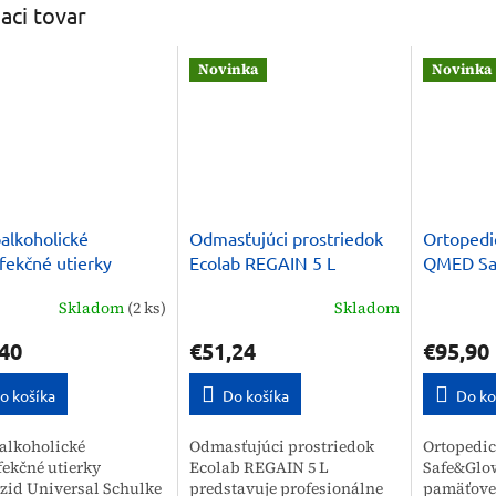
iaci tovar
Novinka
Novinka
alkoholické
Odmasťujúci prostriedok
Ortopedi
fekčné utierky
Ecolab REGAIN 5 L
QMED Sa
zid Universal
Therapy 
Skladom
(2 ks)
Skladom
ke
40
€51,24
€95,90
o košíka
Do košíka
Do ko
alkoholické
Odmasťujúci prostriedok
Ortopedi
fekčné utierky
Ecolab REGAIN 5 L
Safe&Glo
zid Universal Schulke
predstavuje profesionálne
pamäťovej