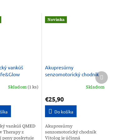
Novinka
cký vankúš
Akupresúrny
Ďalší
fe&Glow
senzomotorický chodník
produkt
proti vráskam
na uvoľnenie chodidiel
Skladom
(1 ks)
Skladom
Vitolog
€25,90
šíka
Do košíka
cký vankúš QMED
Akupresúrny
w Therapy z
senzomotorický chodník
 peny poskytuje
Vitolog je účinná