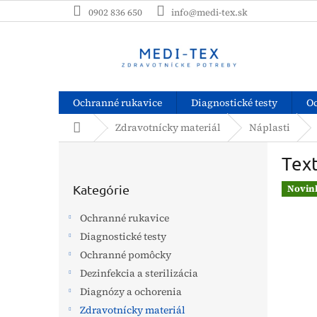
Prejsť
0902 836 650
info@medi-tex.sk
na
obsah
Ochranné rukavice
Diagnostické testy
O
Domov
Zdravotnícky materiál
Náplasti
B
Text
o
Preskočiť
č
kategórie
Kategórie
Novin
n
ý
Ochranné rukavice
p
Diagnostické testy
a
Ochranné pomôcky
n
e
Dezinfekcia a sterilizácia
l
Diagnózy a ochorenia
Zdravotnícky materiál