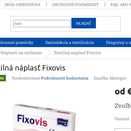
MOJA OBJEDNÁVKA
OBCHODNÉ PODMIENKY
FAQ: AKO 
HĽADAŤ
chranné pomôcky
Dezinfekcia a sterilizácia
Diagnózy a 
Náplasti na strihanie
Textilná náplasť Fixovis
ilná náplasť Fixovis
Priemerné
Neohodnotené
Podrobnosti hodnotenia
Značka:
Matopat
ka
hodnotenie
od
produktu
je
0,0
Jednotk
Zvoľt
z
cena:
5
hviezdičiek.
Variant