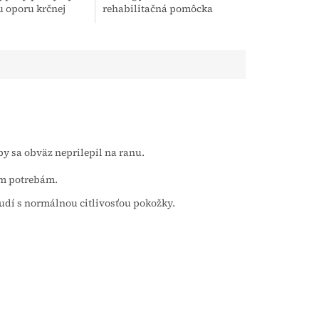
 oporu krčnej
rehabilitačná pomôcka
 hlave. Je určený
určená na uvoľnenie
 verejnosť na
chodidiel a stimuláciu
kvality spánku,...
reflexných bodov.
Pravidelným používaním
pomáha znižovať...
y sa obväz neprilepil na ranu.
ym potrebám.
udí s normálnou citlivosťou pokožky.