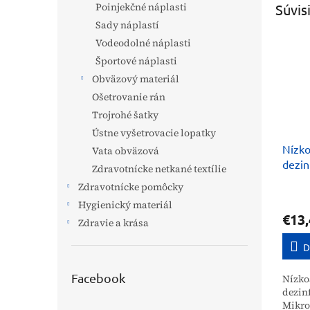
Poinjekčné náplasti
Súvis
Sady náplastí
Vodeodolné náplasti
Športové náplasti
Obväzový materiál
Ošetrovanie rán
Trojrohé šatky
Ústne vyšetrovacie lopatky
Nízko
Vata obväzová
dezin
Zdravotnícke netkané textílie
Mikro
Zdravotnícke pomôcky
Schul
Hygienický materiál
€13,
Zdravie a krása
D
Facebook
Nízko
dezin
Mikro