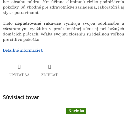
bez obsahu púdru, čím účinne eliminujú riziko podráždenia
pokožky. Sú vhodné pre zdravotnícke zariadenia, laboratóriá aj
styk s potravinami.
Tieto
nepúdrované rukavice
vynikajú svojou odolnosťou a
všestranným využitím v profesionálnej sfére aj pri bežných
domácich prácach. Vďaka svojmu zloženiu sú ideálnou voľbou
pre citlivú pokožku.
Detailné informácie
OPÝTAŤ SA
ZDIEĽAŤ
Súvisiaci tovar
Novinka