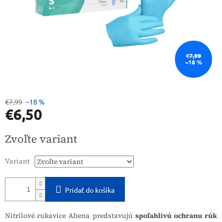
€7,99
–18 %
€7,99
–18 %
€6,50
Jednotková
Zvoľte variant
cena:
Variant
Pridať do košíka
Nitrilové rukavice Abena predstavujú
spoľahlivú ochranu rúk