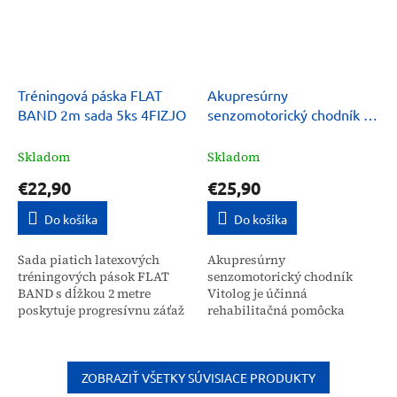
Tréningová páska FLAT
Akupresúrny
BAND 2m sada 5ks 4FIZJO
senzomotorický chodník na
uvoľnenie chodidiel
Vitolog
Skladom
Skladom
€22,90
€25,90
Do košíka
Do košíka
Sada piatich latexových
Akupresúrny
tréningových pások FLAT
senzomotorický chodník
BAND s dĺžkou 2 metre
Vitolog je účinná
poskytuje progresívnu záťaž
rehabilitačná pomôcka
pre cvičenie. Je určená pre
určená na uvoľnenie
širokú verejnosť, športovcov
chodidiel a stimuláciu
a pre rehabilitáciu,...
reflexných bodov.
Pravidelným používaním
ZOBRAZIŤ VŠETKY SÚVISIACE PRODUKTY
pomáha znižovať...