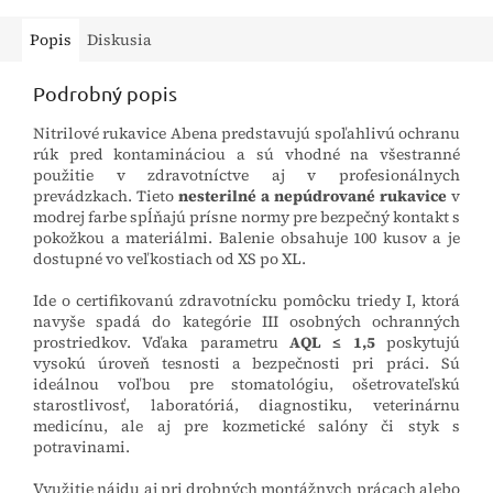
Popis
Diskusia
Podrobný popis
Nitrilové rukavice Abena predstavujú spoľahlivú ochranu
rúk pred kontamináciou a sú vhodné na všestranné
použitie v zdravotníctve aj v profesionálnych
prevádzkach. Tieto
nesterilné a nepúdrované rukavice
v
modrej farbe spĺňajú prísne normy pre bezpečný kontakt s
pokožkou a materiálmi. Balenie obsahuje 100 kusov a je
dostupné vo veľkostiach od XS po XL.
Ide o certifikovanú zdravotnícku pomôcku triedy I, ktorá
navyše spadá do kategórie III osobných ochranných
prostriedkov. Vďaka parametru
AQL ≤ 1,5
poskytujú
vysokú úroveň tesnosti a bezpečnosti pri práci. Sú
ideálnou voľbou pre stomatológiu, ošetrovateľskú
starostlivosť, laboratóriá, diagnostiku, veterinárnu
medicínu, ale aj pre kozmetické salóny či styk s
potravinami.
Využitie nájdu aj pri drobných montážnych prácach alebo