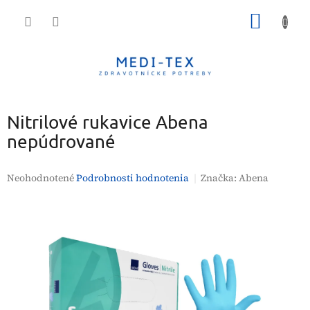
Prejsť
NÁKU
na
obsah
KOŠÍK
Nitrilové rukavice Abena
nepúdrované
Priemerné
Neohodnotené
Podrobnosti hodnotenia
Značka:
Abena
hodnotenie
produktu
je
0,0
z
5
hviezdičiek.