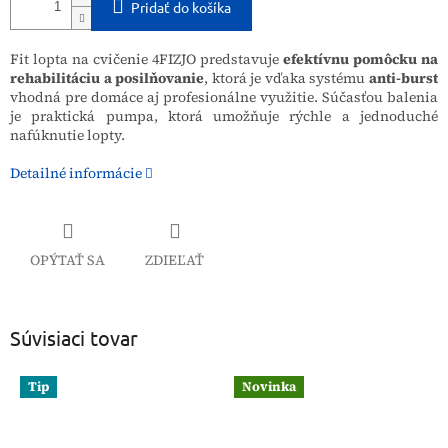
Pridať do košíka
Fit lopta na cvičenie 4FIZJO predstavuje
efektívnu pomôcku na
rehabilitáciu a posilňovanie
, ktorá je vďaka systému
anti-burst
vhodná pre domáce aj profesionálne využitie. Súčasťou balenia
je praktická pumpa, ktorá umožňuje rýchle a jednoduché
nafúknutie lopty.
Detailné informácie
OPÝTAŤ SA
ZDIEĽAŤ
Súvisiaci tovar
Tip
Novinka