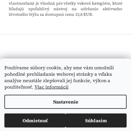
vlastnosťami je vhodná pre všetky vekové kategórie, ktoré
hľadajú spoľahlivý nástroj na udržanie aktívneho
životného štýlu za dostupnú cenu 15,8 EUR.
Z
á
p
ä
t
Vyhľadávanie
Používame súbory cookie, aby sme vám umožnili
i
pohodlné prehliadanie webovej stránky a vďaka
e
HĽADAŤ
analýze neustále zlepšovali jej funkcie, výkon a
použiteľnosť.
Viac informácií
Nastavenie
Vytvoril Shoptet
Odmietnuť
Súhlasím
Copyright 2026
Medi-Tex
. Všetky práva vyhradené.