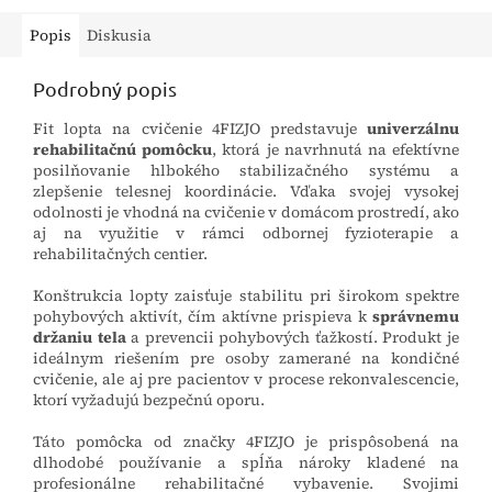
Popis
Diskusia
Podrobný popis
Fit lopta na cvičenie 4FIZJO predstavuje
univerzálnu
rehabilitačnú pomôcku
, ktorá je navrhnutá na efektívne
posilňovanie hlbokého stabilizačného systému a
zlepšenie telesnej koordinácie. Vďaka svojej vysokej
odolnosti je vhodná na cvičenie v domácom prostredí, ako
aj na využitie v rámci odbornej fyzioterapie a
rehabilitačných centier.
Konštrukcia lopty zaisťuje stabilitu pri širokom spektre
pohybových aktivít, čím aktívne prispieva k
správnemu
držaniu tela
a prevencii pohybových ťažkostí. Produkt je
ideálnym riešením pre osoby zamerané na kondičné
cvičenie, ale aj pre pacientov v procese rekonvalescencie,
ktorí vyžadujú bezpečnú oporu.
Táto pomôcka od značky 4FIZJO je prispôsobená na
dlhodobé používanie a spĺňa nároky kladené na
profesionálne rehabilitačné vybavenie. Svojimi