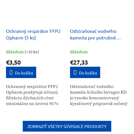
Ochranný respirátor FFP2
Odstraňovač vodného
Opharm (5 ks)
kameňa pre potrubné
systémy, tanky Schulke
Savagro KD 5 kg
Skladom
(>10 ks)
Skladom
€3,50
€27,33
Do košíka
Do košíka
Ochranný respirátor FFP2
Odstraňovač vodného
Opharm poskytuje účinnú
kameňa Schulke Savagro KD
filtráciu dýchacích ciest
je vysoko koncentrovaný
minimálne na úrovni 95 %
kyselinový prípravok určený
proti prachu a kvapôčkovým
na efektívne čistenie
infekciám. Balenie obsahuje
potrubných systémov,
5 kusov tejto...
tankov a uzavretých
zariadení....
ZOBRAZIŤ VŠETKY SÚVISIACE PRODUKTY