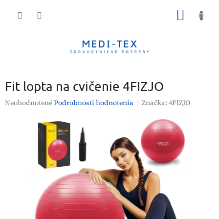
Prejsť
NÁKU
na
obsah
KOŠÍK
Fit lopta na cvičenie 4FIZJO
Priemerné
Neohodnotené
Podrobnosti hodnotenia
Značka:
4FIZJO
hodnotenie
produktu
je
0,0
z
5
hviezdičiek.