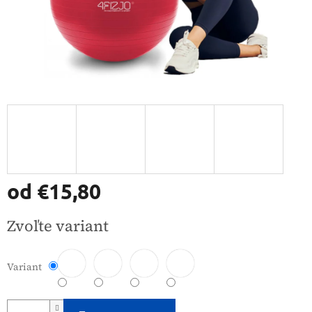
od
€15,80
Jednotková
Zvoľte variant
cena:
Variant