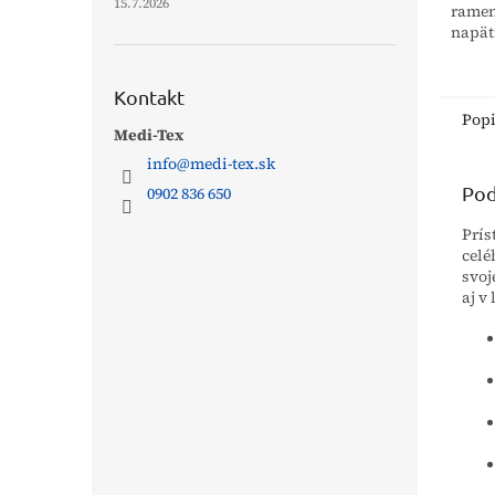
15.7.2026
ramen
napät
vďaka
stabil
túto č
Kontakt
Pop
Medi-Tex
info
@
medi-tex.sk
Pod
0902 836 650
Prís
celé
svoj
aj v