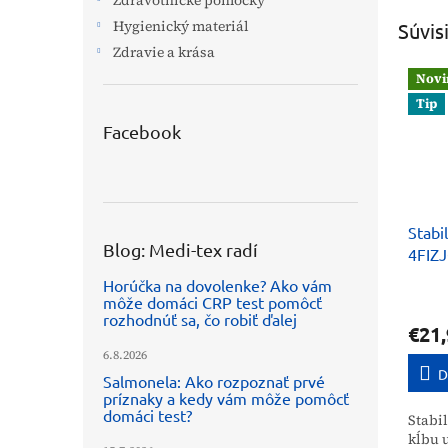
Zdravotnícke pomôcky
Hygienický materiál
Súvis
Zdravie a krása
Novi
Tip
Facebook
Stabi
Blog: Medi-tex radí
4FIZ
Horúčka na dovolenke? Ako vám
môže domáci CRP test pomôcť
rozhodnúť sa, čo robiť ďalej
€21,
6.8.2026
D
Salmonela: Ako rozpoznať prvé
príznaky a kedy vám môže pomôcť
domáci test?
Stabi
kĺbu 