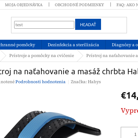
MOJA OBJEDNÁVKA
OBCHODNÉ PODMIENKY
FAQ: AKO 
HĽADAŤ
chranné pomôcky
Dezinfekcia a sterilizácia
Diagnózy a 
Prístroje a pomôcky na cvičenie
Prístroj na naťahovanie 
troj na naťahovanie a masáž chrbta H
rné
notené
Podrobnosti hodnotenia
Značka:
Habys
enie
€14
tu
Jednotk
Vypr
cena:
čiek.