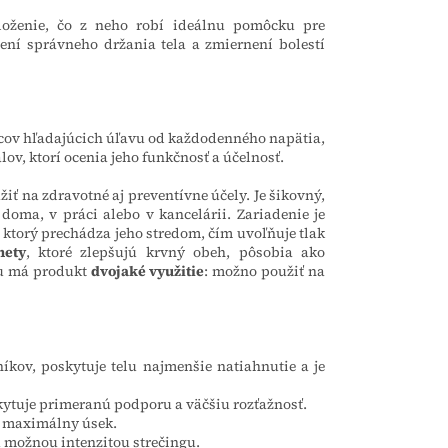
loženie, čo z neho robí ideálnu pomôcku pre
ení správneho držania tela a zmiernení bolestí
ivcov hľadajúcich úľavu od každodenného napätia,
ov, ktorí ocenia jeho funkčnosť a účelnosť.
ť na zdravotné aj preventívne účely. Je šikovný,
doma, v práci alebo v kancelárii. Zariadenie je
, ktorý prechádza jeho stredom, čím uvoľňuje tlak
nety
, ktoré zlepšujú krvný obeh, pôsobia ako
iu má produkt
dvojaké využitie
: možno použiť na
íkov, poskytuje telu najmenšie natiahnutie a je
kytuje primeranú podporu a väčšiu rozťažnosť.
ú maximálny úsek.
u možnou intenzitou strečingu.