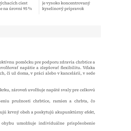
dýchacích ciest
je vysoko koncentrovaný
 na úrovni 95 %
kyselinový prípravok
chu a
určený na efektívne čistenie
vým infekciám.
potrubných systémov,
bsahuje 5 kusov
tankov a uzavretých
zariadení....
ektívnu pomôcku pre podporu zdravia chrbtice a
voľňovať napätie a zlepšovať flexibilitu. Vďaka
h, či už doma, v práci alebo v kancelárii, v sede
krku, zároveň uvoľňuje napäté svaly pre celkovú
eniu pružnosti chrbtice, ramien a chrbta, čo
ujú krvný obeh a poskytujú akupunktúrny efekt,
ohybu umožňuje individuálne prispôsobenie