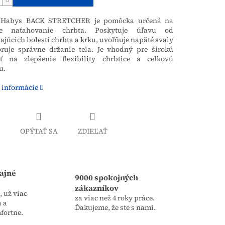
j Habys BACK STRETCHER je pomôcka určená na
vne naťahovanie chrbta. Poskytuje úľavu od
ajúcich bolestí chrbta a krku, uvoľňuje napäté svaly
ruje správne držanie tela. Je vhodný pre širokú
sť na zlepšenie flexibility chrbtice a celkovú
u.
 informácie
OPÝTAŤ SA
ZDIEĽAŤ
ajné
9000 spokojných
zákazníkov
 už viac
za viac než 4 roky práce.
a a
Ďakujeme, že ste s nami.
fortne.