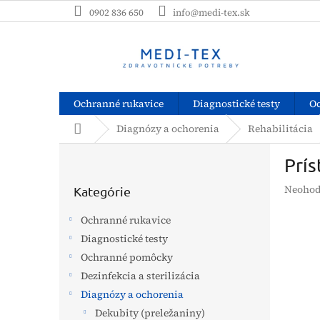
Prejsť
0902 836 650
info@medi-tex.sk
na
obsah
Ochranné rukavice
Diagnostické testy
O
Domov
Diagnózy a ochorenia
Rehabilitácia
B
Prís
o
Preskočiť
č
Prieme
Neohod
kategórie
Kategórie
n
hodnot
ý
produk
Ochranné rukavice
p
je
Diagnostické testy
a
0,0
z
Ochranné pomôcky
n
5
e
Dezinfekcia a sterilizácia
hviezdi
l
Diagnózy a ochorenia
Dekubity (preležaniny)