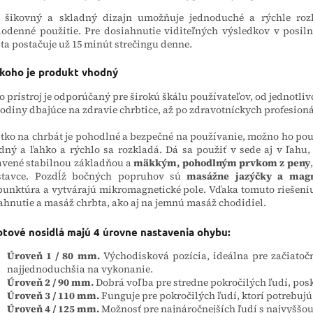
o šikovný a skladný dizajn umožňuje jednoduché a rýchle roz
odenné použitie. Pre dosiahnutie viditeľných výsledkov v posiln
ta postačuje už 15 minút strečingu denne.
 koho je produkt vhodný
o prístroj je odporúčaný pre širokú škálu používateľov, od jednotl
rodiny dbajúce na zdravie chrbtice, až po zdravotníckych profesionál
tko na chrbát je pohodlné a bezpečné na používanie, možno ho použi
dný a ľahko a rýchlo sa rozkladá. Dá sa použiť v sede aj v ľahu, 
vené stabilnou základňou a
mäkkým, pohodlným prvkom z peny
stavce. Pozdĺž bočných popruhov sú
masážne jazýčky a mag
unktúra a vytvárajú mikromagnetické pole. Vďaka tomuto riešen
ahnutie a masáž chrbta, ako aj na jemnú masáž chodidiel.
tové nosidlá majú 4 úrovne nastavenia ohybu:
Úroveň 1 / 80 mm.
Východisková pozícia, ideálna pre začiatočn
najjednoduchšia na vykonanie.
Úroveň 2 / 90 mm.
Dobrá voľba pre stredne pokročilých ľudí, pos
Úroveň 3 / 110 mm.
Funguje pre pokročilých ľudí, ktorí potrebuj
Úroveň 4 / 125 mm.
Možnosť pre najnáročnejších ľudí s najvyššo