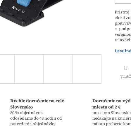
Prístro
efektí
pretrváv
a podpo
verejno
relaxáci
Detailné
TLAČ
Rýchle doručenie na celé
Doručenie na výd
Slovensko
miesta od 2 €
80 % objednávok
po celom Slovensku,
odosielame do 48 hodín od
nečakajte na kuriér
potvrdenia objednávky.
nákup preberte kom