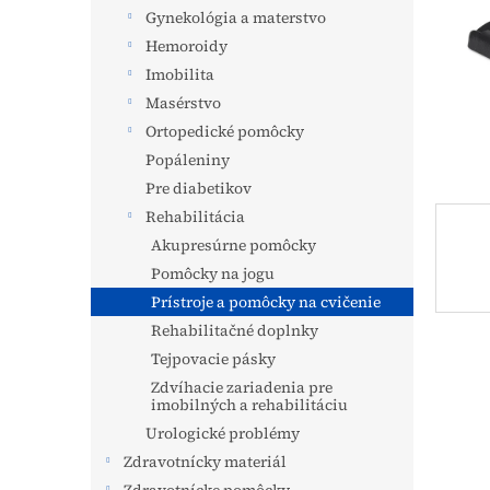
Gynekológia a materstvo
Hemoroidy
Imobilita
Masérstvo
Ortopedické pomôcky
Popáleniny
Pre diabetikov
Rehabilitácia
Akupresúrne pomôcky
Pomôcky na jogu
Prístroje a pomôcky na cvičenie
Rehabilitačné doplnky
Tejpovacie pásky
Zdvíhacie zariadenia pre
imobilných a rehabilitáciu
Urologické problémy
Zdravotnícky materiál