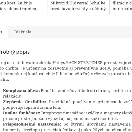
nú kosť. Znižuje
Mikrozid Universal Schulke
filtráciu 
ie v oblasti ramien,
predstavujú rýchly a účinný
minimálne
 čomu zlepšuje
prostriedok na dezinfekciu
proti pra
itu a znižuje tlak na
citlivých povrchov a
kvapôčko
asť tela. Ramenný...
zdravotníckych pomôcok.
Balenie o
Vďaka svojmu...
tejto...
is
Diskusia
robný popis
troj na naťahovanie chrbta Habys BACK STRETCHER predstavuje ef
ho chrbta. Je určený na zdravotné aj preventívne účely, pomáha u
ej kompaktnej konštrukcii je ľahko použiteľný v rôznych prostrediac
 ľahu.
Komplexná úľava:
Pomáha zmierňovať bolesti chrbta, chrbtice a 
relaxáciu.
Zlepšenie flexibility:
Pravidelné používanie prispieva k zvýš
podporuje lepšie držanie tela.
Duálna funkčnosť:
Integrované masážne jazýčky a magnety zlepš
pričom prístroj možno využiť aj na jemnú masáž chodidiel.
Prispôsobiteľné nastavenie:
So štyrmi úrovňami nastavenia 
intenzity strečingu pre začiatočníkov aj pokročilých používateľov.