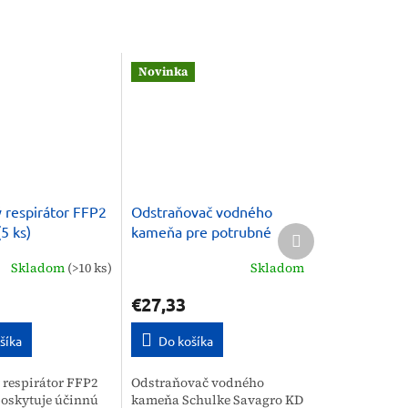
Novinka
 respirátor FFP2
Odstraňovač vodného
Ďalší
5 ks)
kameňa pre potrubné
produkt
systémy, tanky Schulke
Skladom
(>10 ks)
Skladom
Savagro KD 5 kg
€27,33
šíka
Do košíka
respirátor FFP2
Odstraňovač vodného
oskytuje účinnú
kameňa Schulke Savagro KD