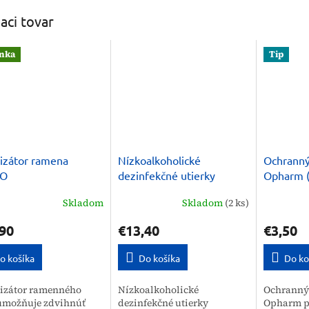
iaci tovar
nka
Tip
lizátor ramena
Nízkoalkoholické
Ochranný
JO
dezinfekčné utierky
Opharm (
Mikrozid Universal
Skladom
Skladom
(2 ks)
Schulke
90
€13,40
€3,50
o košíka
Do košíka
Do ko
lizátor ramenného
Nízkoalkoholické
Ochranný 
umožňuje zdvihnúť
dezinfekčné utierky
Opharm p