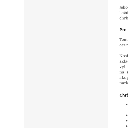
Jeh
každ
chrb
Pre
Tent
cez 
Nosí
skla
vyba
na 
akup
nati
Chrb