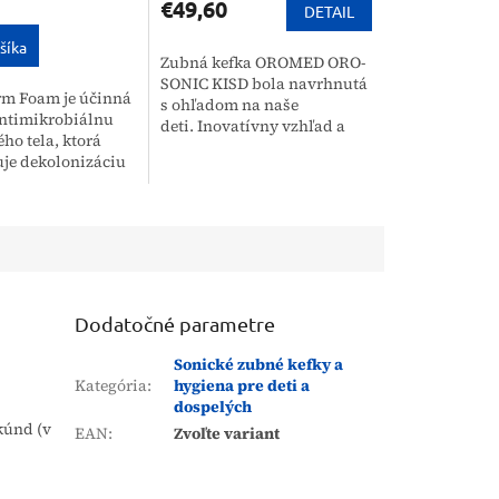
€49,60
DETAIL
šíka
Zubná kefka OROMED ORO-
SONIC KISD bola navrhnutá
m Foam je účinná
s ohľadom na naše
ntimikrobiálnu
deti. Inovatívny vzhľad a
ého tela, ktorá
dizajn určite povzbudí vaše
je dekolonizáciu
deti k používaniu
lhodobú ochranu
zariadenia a poskytne im
Tento prípravok od
veľa zábavy...
Braun je...
Dodatočné parametre
Sonické zubné kefky a
Kategória
:
hygiena pre deti a
dospelých
kúnd (v
EAN
:
Zvoľte variant