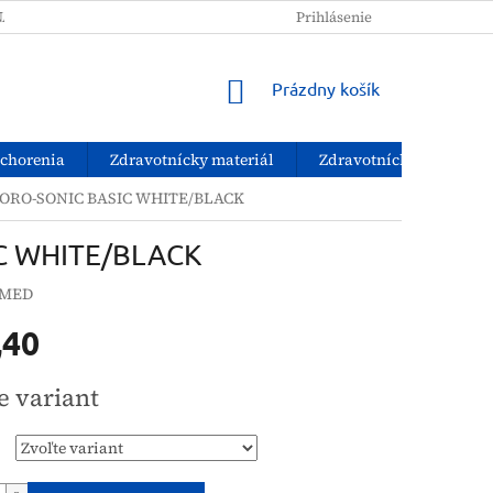
NAKUPOVAŤ?
PODMIENKY OCHRANY OSOBNÝCH ÚDAJOV
Prihlásenie
NÁKUPNÝ
Prázdny košík
KOŠÍK
ochorenia
Zdravotnícky materiál
Zdravotnícke pomôcky
 ORO-SONIC BASIC WHITE/BLACK
C WHITE/BLACK
MED
,40
ová
e variant