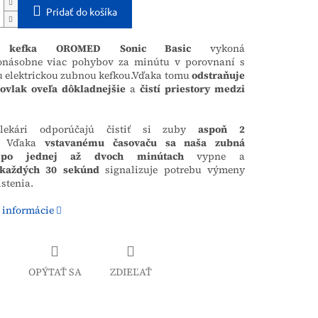
Pridať do košíka
 kefka OROMED Sonic Basic
vykoná
onásobne viac pohybov za minútu v porovnaní s
 elektrickou zubnou kefkou.
Vďaka tomu
odstraňuje
ovlak oveľa dôkladnejšie
a
čistí priestory medzi
!
lekári odporúčajú čistiť si zuby
aspoň 2
Vďaka
vstavanému časovaču sa naša zubná
po jednej až dvoch minútach
vypne
a
každých 30 sekúnd
signalizuje potrebu výmeny
istenia.
 informácie
OPÝTAŤ SA
ZDIEĽAŤ