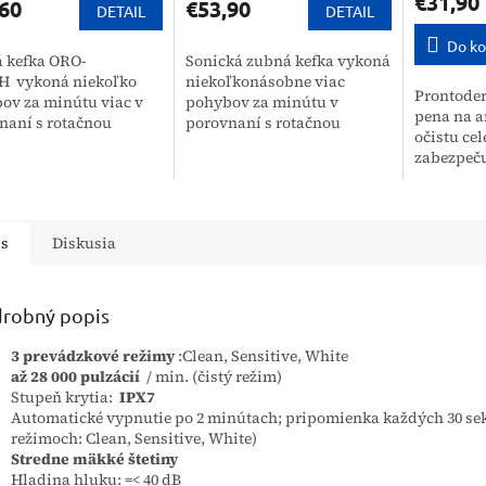
€31,90
60
€53,90
DETAIL
DETAIL
Do ko
 kefka ORO-
Sonická zubná kefka vykoná
 vykoná niekoľko
niekoľkonásobne viac
Prontoder
ov za minútu viac v
pohybov za minútu v
pena na a
naní s rotačnou
porovnaní s rotačnou
očistu cel
rickou zubnou
elektrickou zubnou
zabezpeču
u. Vďaka
kefkou. Vďaka tomu
MDRO a d
odstraňuje zubný
odstraňuje zubný povlak
pokožky. 
k oveľa
oveľa dôkladnejšie a čistí...
značky B. 
nejšie a čistí...
is
Diskusia
robný popis
3 prevádzkové režimy
:
Clean, Sensitive, White
až 28 000 pulzácií
/ min.
(čistý režim)
Stupeň krytia:
IPX7
Automatické vypnutie po 2 minútach;
pripomienka každých 30 se
režimoch: Clean, Sensitive, White)
Stredne mäkké štetiny
Hladina hluku: =< 40 dB