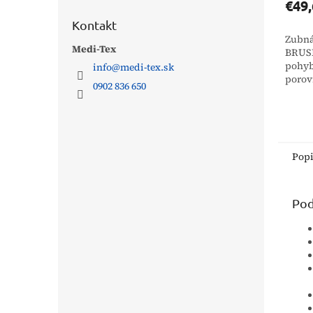
€49,
Kontakt
Zubná
Medi-Tex
BRUSH
pohyb
info
@
medi-tex.sk
porov
0902 836 650
elekt
kefko
tomu 
povla
dôklad
Pop
Pod