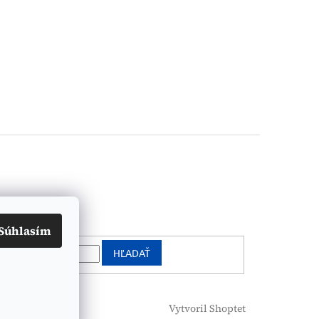
vanie
Súhlasím
HĽADAŤ
Vytvoril Shoptet