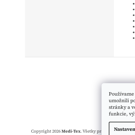
Z
á
p
ä
t
i
Používame 
e
umožnili p
stránky a v
funkcie, vý
Nastaven
Copyright 2026
Medi-Tex
. Všetky práva vyhradené.