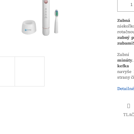
Zubná
niekoľk
rotačnou
zubný p
zubami
Zubní 
minúty
.
kefka
navyše
strany č
Detailné
TLAČ