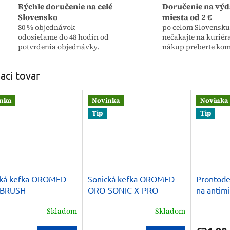
Rýchle doručenie na celé
Doručenie na výd
Slovensko
miesta od 2 €
80 % objednávok
po celom Slovensku,
odosielame do 48 hodín od
nečakajte na kuriér
potvrdenia objednávky.
nákup preberte kom
iaci tovar
nka
Novinka
Novinka
Tip
Tip
cká kefka OROMED
Sonická kefka OROMED
Prontode
BRUSH
ORO-SONIC X-PRO
na antimi
celého te
Skladom
Skladom