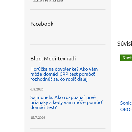
Zdravie a krása
Facebook
Súvis
Novi
Blog: Medi-tex radí
Horúčka na dovolenke? Ako vám
môže domáci CRP test pomôcť
rozhodnúť sa, čo robiť ďalej
6.8.2026
Salmonela: Ako rozpoznať prvé
príznaky a kedy vám môže pomôcť
Soni
domáci test?
ORO-
15.7.2026