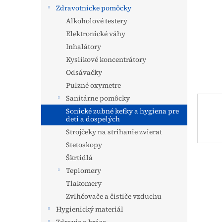
Zdravotnícke pomôcky
Alkoholové testery
Elektronické váhy
Inhalátory
Kyslíkové koncentrátory
Odsávačky
Pulzné oxymetre
Sanitárne pomôcky
Sonické zubné kefky a hygiena pre
deti a dospelých
Strojčeky na strihanie zvierat
Stetoskopy
Škrtidlá
Teplomery
Tlakomery
Zvlhčovače a čističe vzduchu
Hygienický materiál