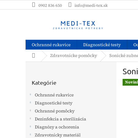
Prejsť
0902 836 650
info@medi-tex.sk
na
obsah
Ochranné rukavice
Diagnostické testy
O
Domov
Zdravotnícke pomôcky
Sonické zubné
B
Son
o
Preskočiť
č
kategórie
Kategórie
Novin
n
ý
Ochranné rukavice
p
Diagnostické testy
a
Ochranné pomôcky
n
e
Dezinfekcia a sterilizácia
l
Diagnózy a ochorenia
Zdravotnícky materiál