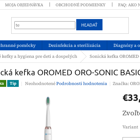
MOJA OBJEDNÁVKA
OBCHODNÉ PODMIENKY
FAQ: AKO 
HĽADAŤ
chranné pomôcky
Dezinfekcia a sterilizácia
Diagnózy a 
 kefky a hygiena pre deti a dospelých
Sonická kefka OROMED
ická kefka OROMED ORO-SONIC BASI
Priemerné
Neohodnotené
Podrobnosti hodnotenia
Značka:
ORO
ka
Tip
hodnotenie
€33
produktu
je
0,0
Jednotk
Zvoľt
z
cena:
5
hviezdičiek.
Variant