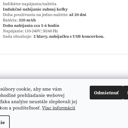
Indikátor napájania/nabitia
Indukčné nabíjanie zubnej kefky
Doba používania na jedno nabitie:
až 20 dní
Batéria:
320 mAh
Doba nabíjania cca 5-6 hodín
Napájanie: 110-240V;
50/60 Hz
Sada obsahuje:
2 hlavy, nabíjačku s USB koncovkou.
Vyhľadá
súbory cookie, aby sme vám
Odmietnuť
ohodlné prehliadanie webovej
ďaka analýze neustále zlepšovali jej
kon a použiteľnosť.
Viac informácií
ie