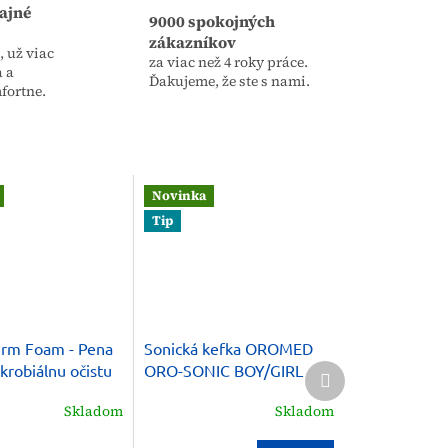
ajné
9000 spokojných
zákazníkov
 už viac
za viac než 4 roky práce.
a a
Ďakujeme, že ste s nami.
fortne.
Novinka
Tip
rm Foam - Pena
Sonická kefka OROMED
Ďalší
krobiálnu očistu
ORO-SONIC BOY/GIRL
produkt
la 200 ml
Skladom
Skladom