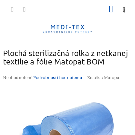
Prejsť
NÁKU
na
obsah
KOŠÍK
Plochá sterilizačná rolka z netkanej
textílie a fólie Matopat BOM
Priemerné
Neohodnotené
Podrobnosti hodnotenia
Značka:
Matopat
hodnotenie
produktu
je
0,0
z
5
hviezdičiek.