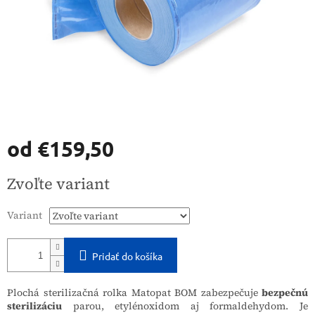
od
€159,50
Jednotková
Zvoľte variant
cena:
Variant
Pridať do košíka
Plochá sterilizačná rolka Matopat BOM zabezpečuje
bezpečnú
sterilizáciu
parou, etylénoxidom aj formaldehydom. Je