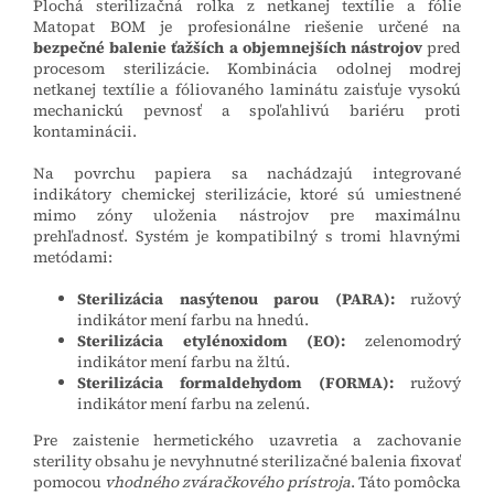
Plochá sterilizačná rolka z netkanej textílie a fólie
Matopat BOM je profesionálne riešenie určené na
bezpečné balenie ťažších a objemnejších nástrojov
pred
procesom sterilizácie. Kombinácia odolnej modrej
netkanej textílie a fóliovaného laminátu zaisťuje vysokú
mechanickú pevnosť a spoľahlivú bariéru proti
kontaminácii.
Na povrchu papiera sa nachádzajú integrované
indikátory chemickej sterilizácie, ktoré sú umiestnené
mimo zóny uloženia nástrojov pre maximálnu
prehľadnosť. Systém je kompatibilný s tromi hlavnými
metódami:
Sterilizácia nasýtenou parou (PARA):
ružový
indikátor mení farbu na hnedú.
Sterilizácia etylénoxidom (EO):
zelenomodrý
indikátor mení farbu na žltú.
Sterilizácia formaldehydom (FORMA):
ružový
indikátor mení farbu na zelenú.
Pre zaistenie hermetického uzavretia a zachovanie
sterility obsahu je nevyhnutné sterilizačné balenia fixovať
pomocou
vhodného zváračkového prístroja
. Táto pomôcka