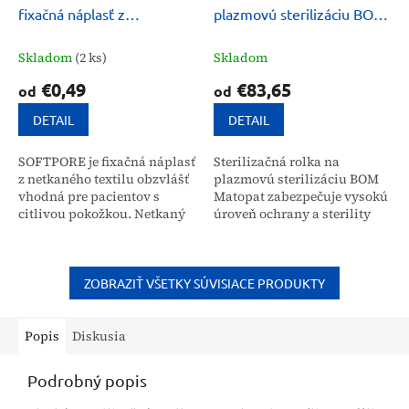
fixačná náplasť z
plazmovú sterilizáciu BOM
netkaného textilu
Matopat
Skladom
(2 ks)
Skladom
€0,49
€83,65
od
od
DETAIL
DETAIL
SOFTPORE je fixačná náplasť
Sterilizačná rolka na
z netkaného textilu obzvlášť
plazmovú sterilizáciu BOM
vhodná pre pacientov s
Matopat zabezpečuje vysokú
citlivou pokožkou. Netkaný
úroveň ochrany a sterility
textil dobre prepúšťa vzduch
nástrojov pri procesoch v
a vodnú paru, takže pokožka
plazmových sterilizátoroch.
dýcha a...
Tento obalový...
ZOBRAZIŤ VŠETKY SÚVISIACE PRODUKTY
Popis
Diskusia
Podrobný popis