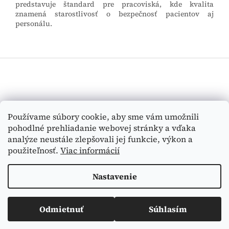
predstavuje štandard pre pracoviská, kde kvalita
znamená starostlivosť o bezpečnosť pacientov aj
personálu.
Z
á
p
ä
t
Vyhľadávanie
Používame súbory cookie, aby sme vám umožnili
i
pohodlné prehliadanie webovej stránky a vďaka
e
HĽADAŤ
analýze neustále zlepšovali jej funkcie, výkon a
použiteľnosť.
Viac informácií
Nastavenie
Vytvoril Shoptet
Odmietnuť
Súhlasím
Copyright 2026
Medi-Tex
. Všetky práva vyhradené.