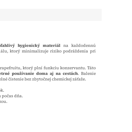
u a spoľahlivo
lepidlu zo syntetického
žkový nános
kaučuku ho koža dobre
znáša.
oľahlivý hygienický materiál
na každodennú
iálu, ktorý minimalizuje riziko podráždenia pri
grapefruitu, ktorý plní funkciu konzervantu. Táto
etrné používanie doma aj na cestách
. Balenie
lné čistenie bez zbytočnej chemickej záťaže.
ok.
 počas dňa.
kou.