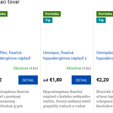
iaci tovar
nka
Novinka
Novinka
Tip
Tip
ilm, fixačná
Omnipor, fixačná
Omniplas
lergénna náplasť
hypoalergénna náplasť z
hypoaler
bieleho netkaného textilu
náplasť 
Skladom
(4 ks)
Skladom
(2 ks)
textilu
2
€1,80
€2,20
od
DETAIL
DETAIL
lergénna fixačná
Hypoalergénna fixačná
Klasická t
sť z poréznej
náplasť z bieleho netkaného
silnou le
parentnej
textilu. Nosný netkaný textil
schopnosť
 Vhodná aj pre
prepúšťa vzduch a vodné
kaučukové
tov s citlivou
pary, pokožka dýcha a
dobrú zná