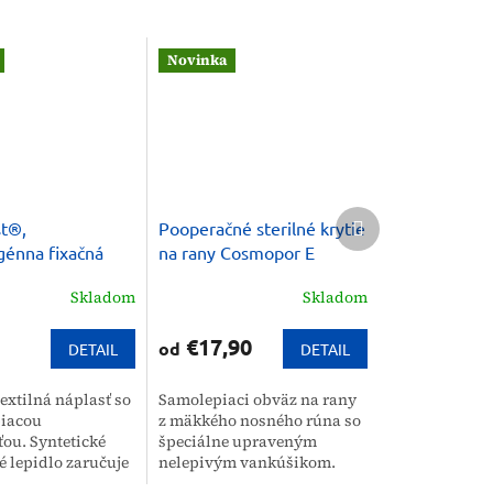
Novinka
Ďalší
t®,
Pooperačné sterilné krytie
produkt
génna fixačná
na rany Cosmopor E
z netkaného
Skladom
Skladom
€17,90
od
DETAIL
DETAIL
extilná náplasť so
Samolepiaci obväz na rany
piacou
z mäkkého nosného rúna so
ou. Syntetické
špeciálne upraveným
 lepidlo zaručuje
nelepivým vankúšikom.
šanlivosť
Vďaka hyperalergénnemu