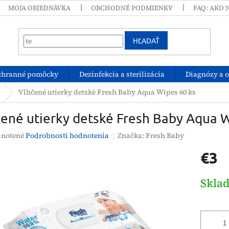
MOJA OBJEDNÁVKA
OBCHODNÉ PODMIENKY
FAQ: AKO 
HĽADAŤ
chranné pomôcky
Dezinfekcia a sterilizácia
Diagnózy a 
Vlhčené utierky detské Fresh Baby Aqua Wipes 60 ks
ené utierky detské Fresh Baby Aqua W
rné
notené
Podrobnosti hodnotenia
Značka:
Fresh Baby
enie
€3
tu
Jednotk
Skla
cena:
čiek.