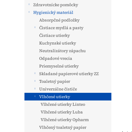
Zdravotnícke pomôcky
Hygienický materiál
Absorpčné podložky
Čistiace mydlá a pasty
Čistiace utierky
Kuchynské utierky
Neutralizátory zápachu
Odpadové vrecia
Priemyselné utierky
Skladané papierové utierky ZZ
Toaletný papier
Univerzálne čističe
Vlhčené utierky
Vlhčené utierky Linteo
Vlhčené utierky Luba
Vlhčené utierky Opharm
Vlhčený toaletný papier