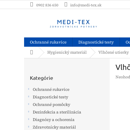
Prejsť
0902 836 650
info@medi-tex.sk
na
obsah
Ochranné rukavice
Diagnostické testy
O
Domov
Hygienický materiál
Vlhčené utierky
B
Vlhč
o
Preskočiť
č
Prieme
Neohod
kategórie
Kategórie
n
hodnot
ý
produk
Ochranné rukavice
p
je
Diagnostické testy
a
0,0
z
Ochranné pomôcky
n
5
e
Dezinfekcia a sterilizácia
hviezdi
l
Diagnózy a ochorenia
Zdravotnícky materiál