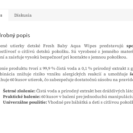
kou. Je transparentná,
nepotí sa. Ideálna pre
s pokožko
to mimoriadne vhodná
pacientov s veľmi citlivou...
drží. Prú
áciu kanýl a...
lepidla...
is
Diskusia
robný popis
čené utierky detské Fresh Baby Aqua Wipes predstavujú
sp
ostlivosť o citlivú detskú pokožku. Sú vyrobené z jemného mater
ení a zaisťuje vysokú bezpečnosť pri kontakte s jemnou pokožkou.
enie produktu tvorí z 99,9 % čistá voda a 0,1 % prírodný extrakt z 
inácia znižuje riziko vzniku alergických reakcií a umožňuje
š
huje 60 kusov utierok, čo zabezpečuje dostatočnú zásobu na pravide
Šetrné zloženie:
Čistá voda a prírodný extrakt bez dráždivých lát
Praktické balenie:
60 kusov v balení pre jednoduchú manipuláciu
Univerzálne použitie:
Vhodné pre bábätká a deti s citlivou pokož