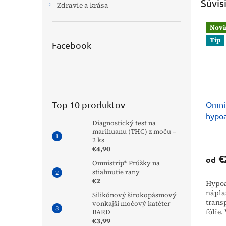
Súvis
Zdravie a krása
Novi
Tip
Facebook
Top 10 produktov
Omnif
hypoa
Diagnostický test na
marihuanu (THC) z moču –
2 ks
€4,90
€
od
Omnistrip® Prúžky na
stiahnutie rany
€2
Hypoa
nápla
Silikónový širokopásmový
trans
vonkajší močový katéter
fólie.
BARD
€3,99
pacien