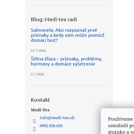
Blog: Medi-tex radí
Salmonela: Ako rozpoznať prvé
príznaky a kedy vám môže pomôcť
domáci test?
15.7.2026
Štítna žľaza – príznaky, problémy,
hormóny a domáce vyšetrenie
2.7.2026
Kontakt
Medi-Tex
info
@
medi-tex.sk
Používame 
umožnili p
0902 836 650
stránky a v