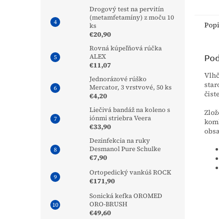
pokož
Drogový test na pervitín
a pre
(metamfetamíny) z moču 10
na fix
Pop
ks
€20,90
Rovná kúpeľňová rúčka
ALEX
Pod
€11,07
Vlh
Jednorázové rúško
star
Mercator, 3 vrstvové, 50 ks
čist
€4,20
Liečivá bandáž na koleno s
Zlož
iónmi striebra Veera
komb
€33,90
obsa
Dezinfekcia na ruky
Desmanol Pure Schulke
€7,90
Ortopedický vankúš ROCK
€171,90
Sonická kefka OROMED
ORO-BRUSH
€49,60