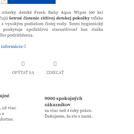
 utierky detské Fresh Baby Aqua Wipes (60 ks)
čujú
šetrné čistenie citlivej detskej pokožky
vďaka
 s vysokým podielom čistej vody. Tento hygienický
 poskytuje spoľahlivú starostlivosť bez rizika
ého podráždenia.
 informácie
OPÝTAŤ SA
ZDIEĽAŤ
ajné
9000 spokojných
zákazníkov
 už viac
za viac než 4 roky práce.
a a
Ďakujeme, že ste s nami.
fortne.