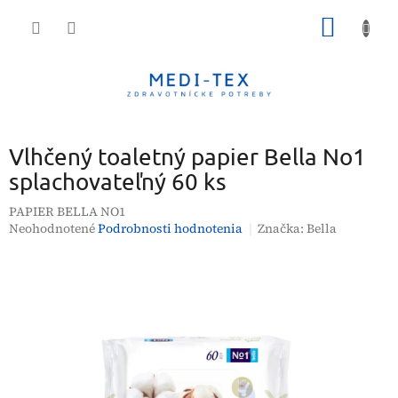
Prejsť
NÁKU
na
obsah
KOŠÍK
Vlhčený toaletný papier Bella No1
splachovateľný 60 ks
PAPIER BELLA NO1
Priemerné
Neohodnotené
Podrobnosti hodnotenia
Značka:
Bella
hodnotenie
produktu
je
0,0
z
5
hviezdičiek.