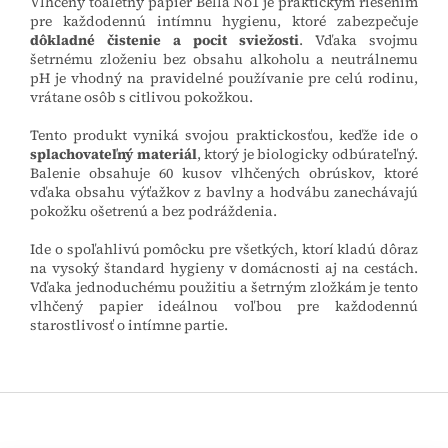
Vlhčený toaletný papier Bella No1 je praktickým riešením
pre každodennú intímnu hygienu, ktoré zabezpečuje
dôkladné čistenie a pocit sviežosti
. Vďaka svojmu
šetrnému zloženiu bez obsahu alkoholu a neutrálnemu
pH je vhodný na pravidelné používanie pre celú rodinu,
vrátane osôb s citlivou pokožkou.
Tento produkt vyniká svojou praktickosťou, keďže ide o
splachovateľný materiál
, ktorý je biologicky odbúrateľný.
Balenie obsahuje 60 kusov vlhčených obrúskov, ktoré
vďaka obsahu výťažkov z bavlny a hodvábu zanechávajú
pokožku ošetrenú a bez podráždenia.
Ide o spoľahlivú pomôcku pre všetkých, ktorí kladú dôraz
na vysoký štandard hygieny v domácnosti aj na cestách.
Vďaka jednoduchému použitiu a šetrným zložkám je tento
vlhčený papier ideálnou voľbou pre každodennú
starostlivosť o intímne partie.
Z
á
p