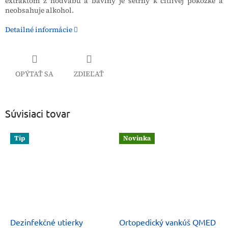
extraktom z hodvábu a bavlny je šetrný k citlivej pokožke a
neobsahuje alkohol.
Detailné informácie
OPÝTAŤ SA
ZDIEĽAŤ
Súvisiaci tovar
Tip
Novinka
Dezinfekčné utierky
Ortopedický vankúš QMED