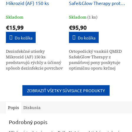
Mikrozid (AF) 150 ks
Safe&Glow Therapy proti
vráskam
Skladom
Skladom
(1 ks)
€15,99
€95,90
Do košíka
Do košíka
Dezinfekčné utierky
Ortopedický vankúš QMED
Mikrozid (AF) 150 ks
Safe&Glow Therapy z
predstavujú rýchly a účinný
pamäťovej peny poskytuje
spôsob dezinfekcie povrchov
optimálnu oporu krčnej
odolných voči alkoholu.
chrbtici a hlave. Je určený
Tieto obrúsky sú určené na
pre širokú verejnosť na
udržiavanie vysokej úrovne...
zlepšenie kvality spánku,...
ZOBRAZIŤ VŠETKY SÚVISIACE PRODUKTY
Popis
Diskusia
Podrobný popis