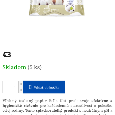
€3
Jednotková
Skladom
(5 ks)
cena:
Pridať do košíka
Vlhčený toaletný papier Bella No1 predstavuje
efektívne a
hygienické riešenie
pre každodennú starostlivosť o pokožku
celej rodiny. Tento
splachovateľný produkt
s neutrálnym pH a