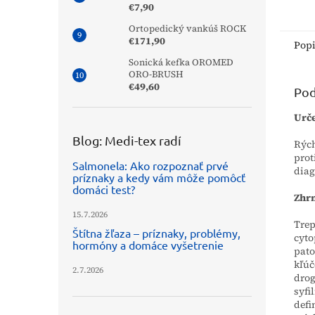
protil
€7,90
hepati
Ortopedický vankúš ROCK
krvi, 
€171,90
je...
Pop
Sonická kefka OROMED
ORO-BRUSH
€49,60
Pod
Urče
Blog: Medi-tex radí
Rých
prot
Salmonela: Ako rozpoznať prvé
diag
príznaky a kedy vám môže pomôcť
domáci test?
Zhrn
15.7.2026
Trep
Štítna žľaza – príznaky, problémy,
cyt
hormóny a domáce vyšetrenie
pato
kľúč
2.7.2026
drog
syfi
defi