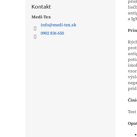
prie
Kontakt
lieč
anti
Medi-Tex
a Ig
info
@
medi-tex.sk
Prin
0902 836 650
Rých
prot
anti
pot
imob
vzor
výsl
nega
prid
Čini
Test
Opa