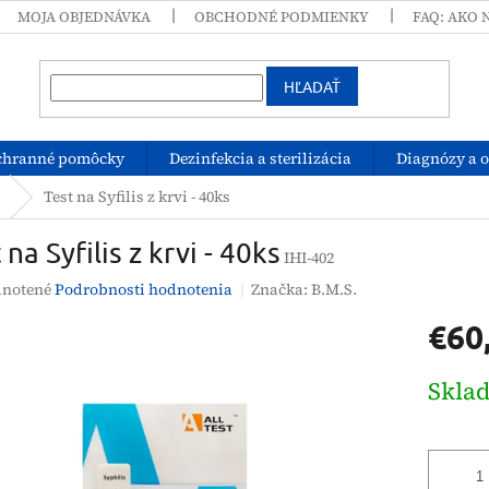
MOJA OBJEDNÁVKA
OBCHODNÉ PODMIENKY
FAQ: AKO 
HĽADAŤ
chranné pomôcky
Dezinfekcia a sterilizácia
Diagnózy a 
Test na Syfilis z krvi - 40ks
 na Syfilis z krvi - 40ks
IHI-402
rné
notené
Podrobnosti hodnotenia
Značka:
B.M.S.
enie
€60
tu
Jednotk
Skla
cena:
čiek.