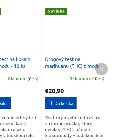
Novinka
test na kokaín
Drogový test na
Ďalší
oču - 10 ks
marihuanu (THC) z moču
produkt
10 ks
Skladom
(6 ks)
Skladom
(>10 ks)
€20,90
šíka
Do košíka
 veľmi citlivý test
Kvalitný a veľmi citlivý test
prúžku, ktorý
vo forme prúžku, ktorý
kokaín a jeho
detekuje THC a ďalšie
y v ľudskom tele.
kanabinoidy v ľudskom tele