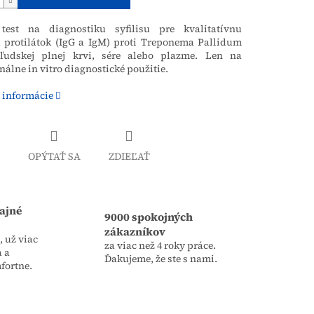
test na diagnostiku syfilisu pre kvalitatívnu
u protilátok (IgG a IgM) proti Treponema Pallidum
ľudskej plnej krvi, sére alebo plazme. Len na
nálne in vitro diagnostické použitie.
 informácie
OPÝTAŤ SA
ZDIEĽAŤ
ajné
9000 spokojných
zákazníkov
 už viac
za viac než 4 roky práce.
a a
Ďakujeme, že ste s nami.
fortne.