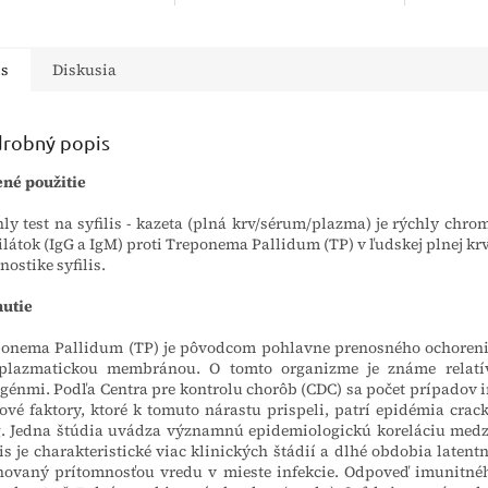
átok proti vírusu
po požití návykových látok
Test sa v
tídy C v ľudskej plnej
heroín, braún, či samotného
výsledok 
sére alebo plazme. Test
morfia. Test sa...
známy už 
is
Diskusia
robný popis
né použitie
ly test na syfilis - kazeta (plná krv/sérum/plazma) je rýchly chro
ilátok (IgG a IgM) proti Treponema Pallidum (TP) v ľudskej plnej krv
nostike syfilis.
utie
onema Pallidum (TP) je pôvodcom pohlavne prenosného ochorenia 
oplazmatickou membránou. O tomto organizme je známe relatí
génmi. Podľa Centra pre kontrolu chorôb (CDC) sa počet prípadov in
ové faktory, ktoré k tomuto nárastu prispeli, patrí epidémia crac
. Jedna štúdia uvádza významnú epidemiologickú koreláciu medzi
lis je charakteristické viac klinických štádií a dlhé obdobia latent
novaný prítomnosťou vredu v mieste infekcie. Odpoveď imunitnéh