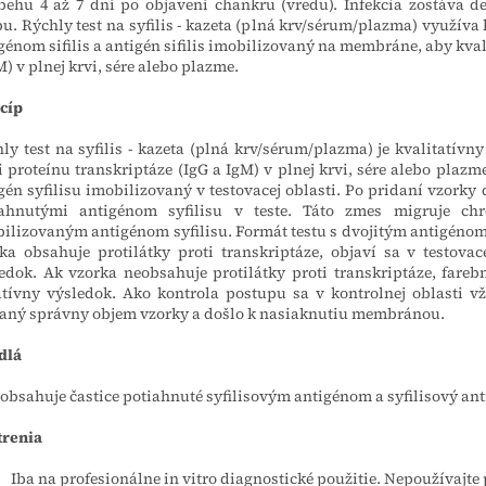
behu 4 až 7 dní po objavení chankru (vredu). Infekcia zostáva 
bu. Rýchly test na syfilis - kazeta (plná krv/sérum/plazma) využív
génom sifilis a antigén sifilis imobilizovaný na membráne, aby kvali
M) v plnej krvi, sére alebo plazme.
cíp
ly test na syfilis - kazeta (plná krv/sérum/plazma) je kvalitatív
i proteínu transkriptáze (IgG a IgM) v plnej krvi, sére alebo pla
gén syfilisu imobilizovaný v testovacej oblasti. Po pridaní vzorky
iahnutými antigénom syfilisu v teste. Táto zmes migruje chr
ilizovaným antigénom syfilisu. Formát testu s dvojitým antigénom 
ka obsahuje protilátky proti transkriptáze, objaví sa v testova
edok. Ak vzorka neobsahuje protilátky proti transkriptáze, farebn
tívny výsledok. Ako kontrola postupu sa v kontrolnej oblasti vž
aný správny objem vzorky a došlo k nasiaknutiu membránou.
dlá
 obsahuje častice potiahnuté syfilisovým antigénom a syfilisový 
trenia
Iba na profesionálne in vitro diagnostické použitie. Nepoužívajte