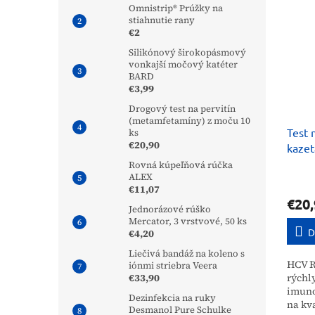
Omnistrip® Prúžky na
stiahnutie rany
€2
Silikónový širokopásmový
vonkajší močový katéter
BARD
€3,99
Drogový test na pervitín
(metamfetamíny) z moču 10
Test 
ks
€20,90
kazet
Rovná kúpeľňová rúčka
ALEX
€11,07
€20,
Jednorázové rúško
Mercator, 3 vrstvové, 50 ks
D
€4,20
Liečivá bandáž na koleno s
HCV R
iónmi striebra Veera
€33,90
rýchl
imuno
Dezinfekcia na ruky
na kv
Desmanol Pure Schulke