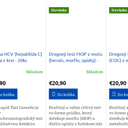
Novinka
Novinka
na HCV (hepatitída C)
Drogový test MOP z moču
Drogový 
a z krvi - 20ks
(heroín, morfín, opiáty) -
(COC) z m
10 ks
Skladom
Skladom
90
€20,90
€20,90
o košíka
Do košíka
Do ko
apid Test Cassette je
Kvalitný a veľmi citlivý test
Kvalitný a
y
vo forme prúžku, ktorý
vo forme 
chromatografický test
detekuje morfín (MOP) a
detekuje 
alitatívnu detekciu
ďalšie opiáty v ľudskom tele
metabolit