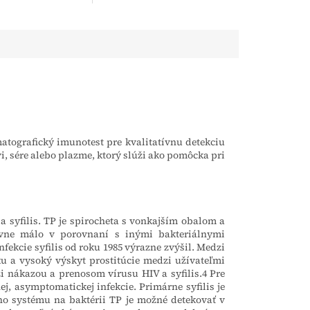
ykonáva z moču a
po požití marihuany a
testovania je
hašiša. Test sa vykonáva z
po 5 minútach....
moču a výsledok
testovania...
matografický imunotest pre kvalitatívnu detekciu
i, sére alebo plazme, ktorý slúži ako pomôcka pri
syfilis. TP je spirocheta s vonkajším obalom a
vne málo v porovnaní s inými bakteriálnymi
fekcie syfilis od roku 1985 výrazne zvýšil. Medzi
ku a vysoký výskyt prostitúcie medzi užívateľmi
 nákazou a prenosom vírusu HIV a syfilis.4 Pre
nej, asymptomatickej infekcie. Primárne syfilis je
o systému na baktérii TP je možné detekovať v