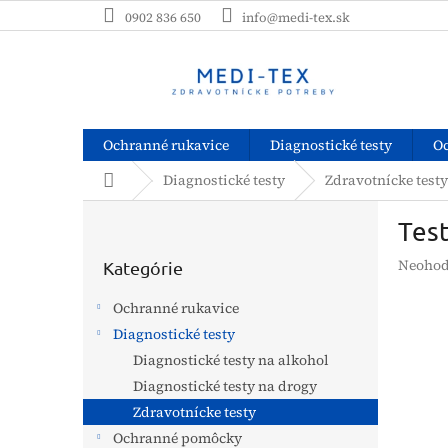
Prejsť
0902 836 650
info@medi-tex.sk
na
obsah
Ochranné rukavice
Diagnostické testy
O
Domov
Diagnostické testy
Zdravotnícke testy
B
Test
o
Preskočiť
č
Prieme
Neohod
kategórie
Kategórie
n
hodnot
ý
produk
Ochranné rukavice
p
je
Diagnostické testy
a
0,0
z
Diagnostické testy na alkohol
n
5
e
Diagnostické testy na drogy
hviezdi
l
Zdravotnícke testy
Ochranné pomôcky