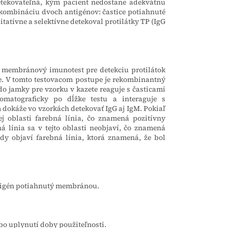
detekovateľná, kým pacient nedostane adekvátnu
a kombináciu dvoch antigénov: častice potiahnuté
tatívne a selektívne detekoval protilátky TP (IgG
ny membránový imunotest pre detekciu protilátok
zme. V tomto testovacom postupe je rekombinantný
 do jamky pre vzorku v kazete reaguje s časticami
omatograficky po dĺžke testu a interaguje s
dokáže vo vzorkách detekovať IgG aj IgM. Pokiaľ
cej oblasti farebná línia, čo znamená pozitívny
á línia sa v tejto oblasti neobjaví, čo znamená
dy objaví farebná línia, ktorá znamená, že bol
antigén potiahnutý membránou.
 po uplynutí doby použiteľnosti.