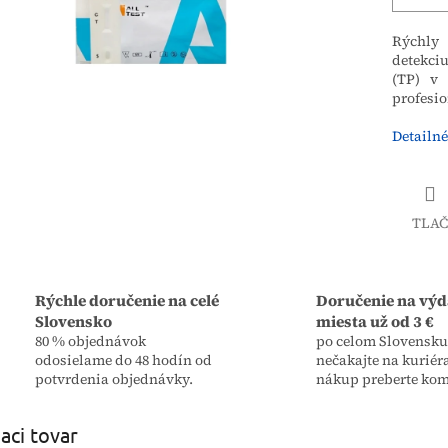
Rýchly 
detekci
(TP) v 
profesio
Detailné
TLAČ
Rýchle doručenie na celé
Doručenie na výd
Slovensko
miesta už od 3 €
80 % objednávok
po celom Slovensku,
odosielame do 48 hodín od
nečakajte na kuriér
potvrdenia objednávky.
nákup preberte kom
iaci tovar