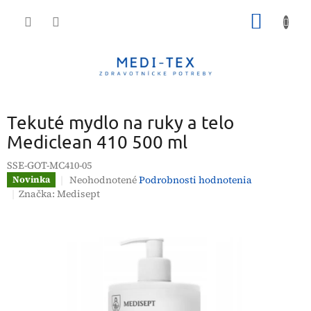
Prejsť
NÁKU
na
obsah
KOŠÍK
Tekuté mydlo na ruky a telo
Mediclean 410 500 ml
SSE-GOT-MC410-05
Priemerné
Neohodnotené
Podrobnosti hodnotenia
Novinka
hodnotenie
Značka:
Medisept
produktu
je
0,0
z
5
hviezdičiek.