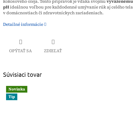
kokosového oleja. Tento prípravok je vďaka svojmu
vyváženému
pH
ideálnou voľbou pre každodenné umývanie rúk aj celého tela
v domácnostiach či zdravotníckych zariadeniach.
Detailné informácie
OPÝTAŤ SA
ZDIEĽAŤ
Súvisiaci tovar
Novinka
Tip