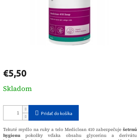
€5,50
Jednotková
Skladom
cena:
Pridať do košíka
Tekuté mydlo na ruky a telo Mediclean 410 zabezpečuje
šetrnú
hygienu
pokožky vďaka obsahu glycerínu a derivátu