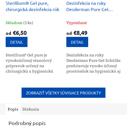
Sterillium® Gel pure,
Dezinfekcia na ruky
chirurgická dezinfekcia rúk
Desderman Pure Gel
Schülke 500ml
Skladom
(3 ks)
Vypredané
€6,50
€8,49
od
od
DETAIL
DETAIL
Sterillium® Gel pure je
Dezinfekcia na ruky
vysokoúčinný etanolový
Desderman Pure Gel Schülke
prípravok určený na
predstavuje vysoko účinný
chirurgickú a hygienickú
prostriedok na hygienickú aj
dezinfekciu rúk. Vďaka
chirurgickú dezinfekciu s
zloženiu bez parfumácie je
baktericídnym a virucídnym
tento gél vhodný aj pre
účinkom. Vďaka...
citlivú...
ZOBRAZIŤ VŠETKY SÚVISIACE PRODUKTY
Popis
Diskusia
Podrobný popis