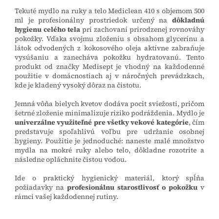
Tekuté mydlo na ruky a telo Mediclean 410 s objemom 500
ml je profesionálny prostriedok určený na
dôkladnú
hygienu celého tela
pri zachovaní prirodzenej rovnováhy
pokožky. Vďaka svojmu zloženiu s obsahom glycerínu a
látok odvodených z kokosového oleja aktívne zabraňuje
vysúšaniu a zanecháva pokožku hydratovanú. Tento
produkt od značky Medisept je vhodný na každodenné
použitie v domácnostiach aj v náročných prevádzkach,
kde je kladený vysoký dôraz na čistotu.
Jemná vôňa bielych kvetov dodáva pocit sviežosti, pričom
šetrné zloženie minimalizuje riziko podráždenia. Mydlo je
univerzálne využiteľné pre všetky vekové kategórie
, čím
predstavuje spoľahlivú voľbu pre udržanie osobnej
hygieny. Použitie je jednoduché: naneste malé množstvo
mydla na mokré ruky alebo telo, dôkladne rozotrite a
následne opláchnite čistou vodou.
Ide o praktický hygienický materiál, ktorý spĺňa
požiadavky na
profesionálnu starostlivosť o pokožku
v
rámci vašej každodennej rutiny.