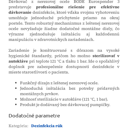
Dávkovač z nerezovej ocele BODE Eurospender 3
predstavuje
profesionálne riešenie pre efektívne
dávkovanie
dezinfekcie, ktoré vďaka svojmu vyhotoveniu
umožňuje jednoduché prichytenie priamo na okraj
postele. Tento robustný mechanizmus z leštenej nerezovej
ocele nevyžaduje žiadne dodatočné montážne diely, čo
výrazne zjednodušuje inštaláciu aj každodennú
manipuláciu v zdravotníckych zariadeniach.
Zariadenie je konštruované s dôrazom na vysoké
hygienické štandardy, pričom ho možno
sterilizovať v
autokláve
pri teplote 121 °C a tlaku 1 bar. Ide o spoľahlivý
doplnok pre zabezpečenie dostupnosti dezinfekcie v
mieste starostlivosti o pacienta.
Funkčný dizajn z leštenej nerezovej ocele.
Jednoduchá inštalácia bez potreby prídavných
montážnych prvkov.
Možnosť sterilizácie v autokláve (121 °C, 1 bar).
Produkt je dodávaný bez dávkovacej pumpičky.
Dodatočné parametre
Kategória
:
Dezinfekcia rúk