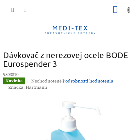
Prejsť
NÁKU
na
obsah
KOŠÍK
Dávkovač z nerezovej ocele BODE
Eurospender 3
9803810
Priemerné
Neohodnotené
Podrobnosti hodnotenia
Novinka
hodnotenie
Značka:
Hartmann
produktu
je
0,0
z
5
hviezdičiek.