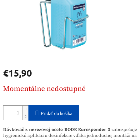
€15,90
Jednotková
Momentálne nedostupné
cena:
Pridať do košíka
Dávkovač z nerezovej ocele BODE Eurospender 3
zabezpečuje
hygienickú aplikáciu dezinfekcie vďaka jednoduchej montáži na