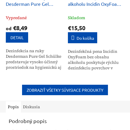
Desderman Pure Gel
alkoholu Incidin OxyFoam
Schülke 500ml
Ecolab 750 ml
Vypredané
Skladom
€8,49
€15,50
od
DETAIL
Do košíka
Dezinfekcia na ruky
Dezinfekčná pena Incidin
Desderman Pure Gel Schülke
OxyFoam bez obsahu
predstavuje vysoko účinný
alkoholu poskytuje rýchlu
prostriedok na hygienickú aj
dezinfekciu povrchov v
chirurgickú dezinfekciu s
medicínskom prostredí
baktericídnym a virucídnym
vďaka účinku peroxidu
účinkom. Vďaka...
vodíka. Tento prípravok
značky Ecolab...
ZOBRAZIŤ VŠETKY SÚVISIACE PRODUKTY
Popis
Diskusia
Podrobný popis