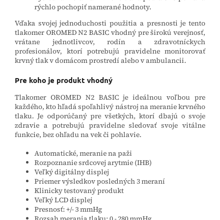
rýchlo pochopiť namerané hodnoty.
Vďaka svojej jednoduchosti použitia a presnosti je tento
tlakomer OROMED N2 BASIC vhodný pre širokú verejnosť,
vrátane jednotlivcov, rodín a zdravotníckych
profesionálov, ktorí potrebujú pravidelne monitorovať
krvný tlak v domácom prostredí alebo v ambulancii.
Pre koho je produkt vhodný
Tlakomer OROMED N2 BASIC je ideálnou voľbou pre
každého, kto hľadá spoľahlivý nástroj na meranie krvného
tlaku. Je odporúčaný pre všetkých, ktorí dbajú o svoje
zdravie a potrebujú pravidelne sledovať svoje vitálne
funkcie, bez ohľadu na vek či pohlavie.
Automatické, meranie na paži
Rozpoznanie srdcovej arytmie (IHB)
Veľký digitálny displej
Priemer výsledkov posledných 3 meraní
Klinicky testovaný produkt
Veľký LCD displej
Presnosť: +/- 3 mmHg
Rozsah merania tlaku: 0 - 280 mmHg