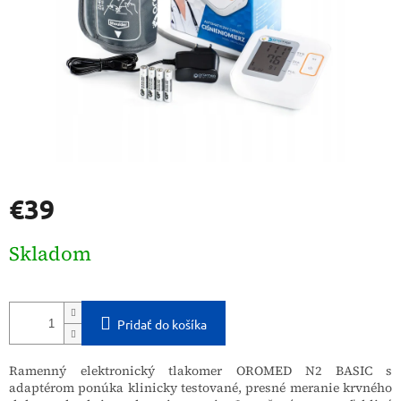
€39
Jednotková
Skladom
cena:
Pridať do košíka
Ramenný elektronický tlakomer OROMED N2 BASIC s
adaptérom ponúka klinicky testované, presné meranie krvného