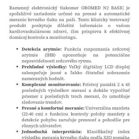
Ramenný elektronický tlakomer OROMED N2 BASIC je
spoľahlivé zariadenie určené na presné a automatické
meranie krvného tlaku na paži. Tento klinicky testovaný
produkt poskytuje dôležité informácie o vašom
kardiovaskulárnom zdraví, čím prispieva k efektívnej
domácej kontrole a monitoringu.
Detekcia arytmie:
Funkcia rozpoznania srdcovej
arytmie (IHB) upozorňuje na potenciálne
nepravidelnosti srdcového rytmu.
Prehľadné výsledky:
Veľký digitálny LCD displej
zabezpečuje jasné a ľahko čitateľné zobrazenie
nameraných hodnôt.
Komplexné monitorovanie:
Prístroj pamätá 2 x 45
posledných výsledkov meraní a dokáže vypočítať
priemer z posledných troch meraní, čo umožňuje
sledovanie trendov.
Presné a komfortné meranie:
Univerzálna manžeta
(22-40 cm) s funkciou kontroly polohy manžety a
detekcie pohybu zaručuje presnosť a pohodlie pre
rôznych užívateľov.
Jednoduchá interpretácia:
Klasifikačný index
výsledku merania krvného tlaku podľa SZO pomáha