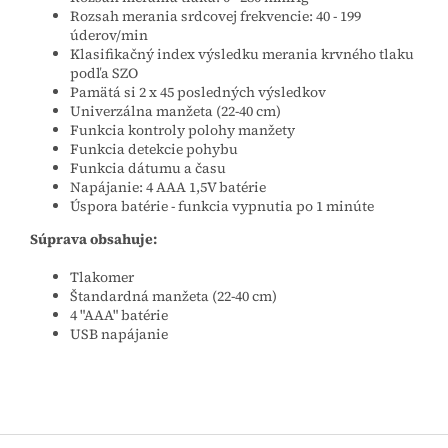
Rozsah merania srdcovej frekvencie: 40 - 199
úderov/min
Klasifikačný index výsledku merania krvného tlaku
podľa SZO
Pamätá si 2 x 45 posledných výsledkov
Univerzálna manžeta (22-40 cm)
Funkcia kontroly polohy manžety
Funkcia detekcie pohybu
Funkcia dátumu a času
Napájanie: 4 AAA 1,5V batérie
Úspora batérie - funkcia vypnutia po 1 minúte
Súprava obsahuje:
Tlakomer
Štandardná manžeta (22-40 cm)
4 "AAA" batérie
USB napájanie
Z