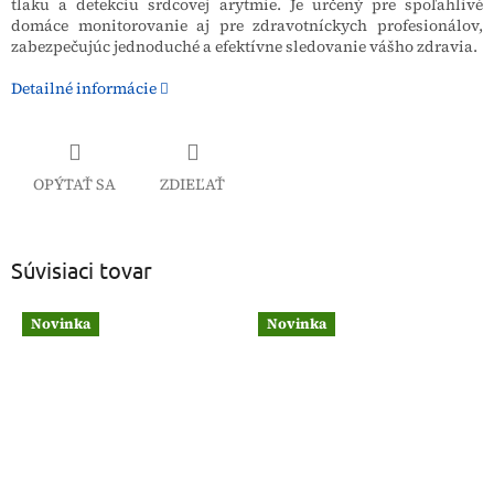
tlaku a detekciu srdcovej arytmie. Je určený pre spoľahlivé
domáce monitorovanie aj pre zdravotníckych profesionálov,
zabezpečujúc jednoduché a efektívne sledovanie vášho zdravia.
Detailné informácie
OPÝTAŤ SA
ZDIEĽAŤ
Súvisiaci tovar
Novinka
Novinka