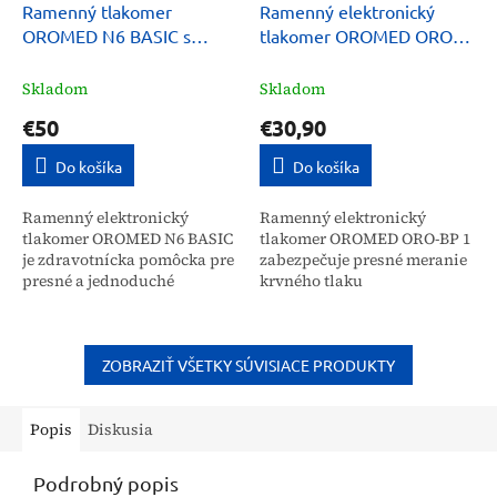
Ramenný tlakomer
Ramenný elektronický
OROMED N6 BASIC s
tlakomer OROMED ORO-
nabíjačkou
BP 1
Skladom
Skladom
€50
€30,90
Do košíka
Do košíka
Ramenný elektronický
Ramenný elektronický
tlakomer OROMED N6 BASIC
tlakomer OROMED ORO-BP 1
je zdravotnícka pomôcka pre
zabezpečuje presné meranie
presné a jednoduché
krvného tlaku
meranie krvného tlaku.
oscilometrickou metódou s
Určený je pre domácu
technológiou FUZZY LOGIC.
kontrolu zdravia širokej
Je určený pre širokú
verejnosti,...
verejnosť na...
ZOBRAZIŤ VŠETKY SÚVISIACE PRODUKTY
Popis
Diskusia
Podrobný popis