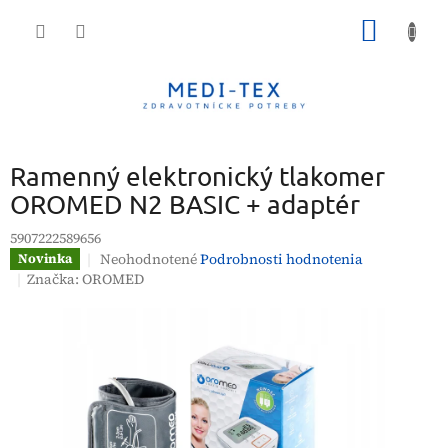
Prejsť
NÁKU
na
obsah
KOŠÍK
Ramenný elektronický tlakomer
OROMED N2 BASIC + adaptér
5907222589656
Priemerné
Neohodnotené
Podrobnosti hodnotenia
Novinka
hodnotenie
Značka:
OROMED
produktu
je
0,0
z
5
hviezdičiek.