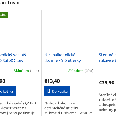
iaci tovar
nka
edický vankúš
Nízkoalkoholické
Sterilné 
 Safe&Glow
dezinfekčné utierky
rukavice
py proti vráskam
Mikrozid Universal
Comfort
Skladom
(1 ks)
Skladom
(2 ks)
Schulke
90
€13,40
€39,90
o košíka
Do košíka
Sterilné c
rukavice 
edický vankúš QMED
Nízkoalkoholické
zabezpeču
Glow Therapy z
dezinfekčné utierky
ochrany p
ovej peny poskytuje
Mikrozid Universal Schulke
zákrokoch