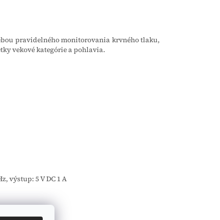
rebou pravidelného monitorovania krvného tlaku,
etky vekové kategórie a pohlavia.
Hz, výstup: 5 V DC 1 A