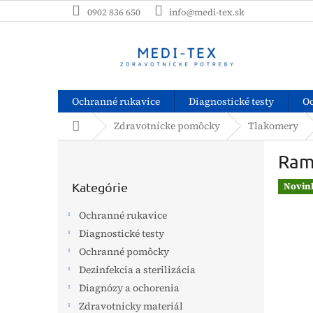
Prejsť
0902 836 650
info@medi-tex.sk
na
obsah
Ochranné rukavice
Diagnostické testy
O
Domov
Zdravotnícke pomôcky
Tlakomery
B
Ram
o
Preskočiť
č
kategórie
Kategórie
Novin
n
ý
Ochranné rukavice
p
Diagnostické testy
a
Ochranné pomôcky
n
e
Dezinfekcia a sterilizácia
l
Diagnózy a ochorenia
Zdravotnícky materiál