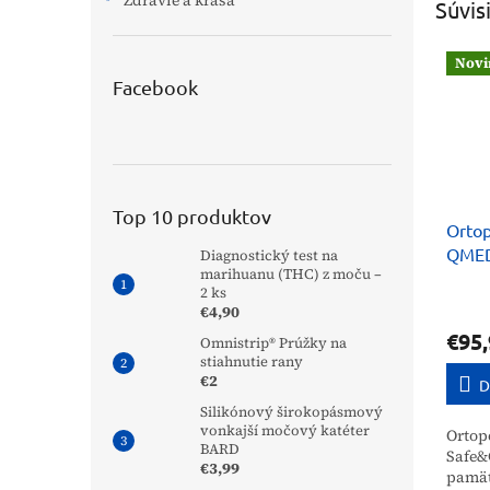
Zdravie a krása
Súvis
Novi
Facebook
Top 10 produktov
Ortop
QMED
Diagnostický test na
marihuanu (THC) z moču –
Thera
2 ks
€4,90
€95,
Omnistrip® Prúžky na
stiahnutie rany
€2
D
Silikónový širokopásmový
vonkajší močový katéter
Ortop
BARD
Safe&
€3,99
pamäť