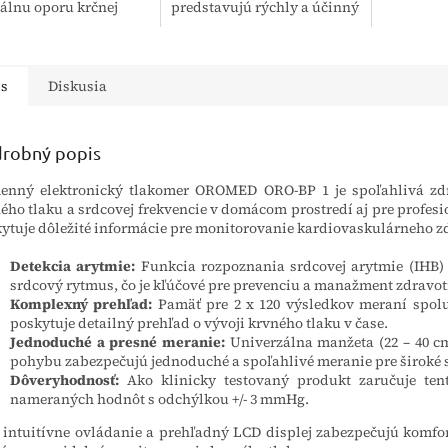
álnu oporu krčnej
predstavujú rýchly a účinný
procedúr
ci a hlave. Je určený
prostriedok na dezinfekciu
nepúdrove
rokú verejnosť na
citlivých povrchov a
vysokej pr
nie kvality spánku,...
zdravotníckych pomôcok.
Vďaka svojmu...
is
Diskusia
robný popis
enný elektronický tlakomer OROMED ORO-BP 1 je spoľahlivá zd
ého tlaku a srdcovej frekvencie v domácom prostredí aj pre profesio
ytuje dôležité informácie pre monitorovanie kardiovaskulárneho z
Detekcia arytmie:
Funkcia rozpoznania srdcovej arytmie (IHB)
srdcový rytmus, čo je kľúčové pre prevenciu a manažment zdravot
Komplexný prehľad:
Pamäť pre 2 x 120 výsledkov meraní spolu
poskytuje detailný prehľad o vývoji krvného tlaku v čase.
Jednoduché a presné meranie:
Univerzálna manžeta (22 – 40 cm
pohybu zabezpečujú jednoduché a spoľahlivé meranie pre široké 
Dôveryhodnosť:
Ako klinicky testovaný produkt zaručuje ten
nameraných hodnôt s odchýlkou +/- 3 mmHg.
 intuitívne ovládanie a prehľadný LCD displej zabezpečujú komfort