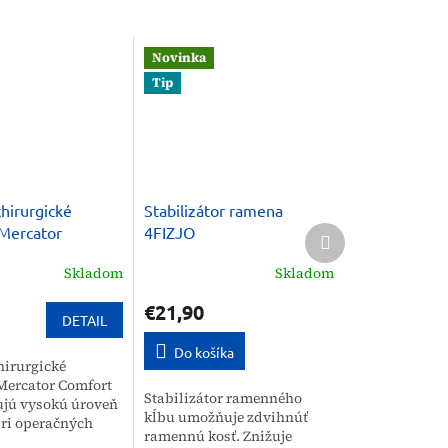
Novinka
Tip
chirurgické
Stabilizátor ramena
Ďalší
 Mercator
4FIZJO
produkt
 nepúdrované
Skladom
Skladom
€21,90
DETAIL
Do košíka
hirurgické
Mercator Comfort
Stabilizátor ramenného
jú vysokú úroveň
kĺbu umožňuje zdvihnúť
ri operačných
ramennú kosť. Znižuje
 a medicínskych