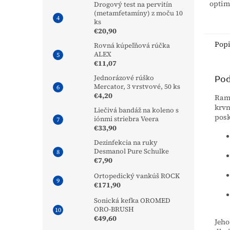
optim
Drogový test na pervitín
chrbti
(metamfetamíny) z moču 10
ks
pre ši
€20,90
zlepše
Pop
Rovná kúpeľňová rúčka
ALEX
€11,07
Pod
Jednorázové rúško
Mercator, 3 vrstvové, 50 ks
€4,20
Ram
krvn
Liečivá bandáž na koleno s
posk
iónmi striebra Veera
€33,90
Dezinfekcia na ruky
Desmanol Pure Schulke
€7,90
Ortopedický vankúš ROCK
€171,90
Sonická kefka OROMED
ORO-BRUSH
€49,60
Jeho