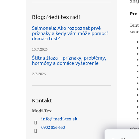
dbaj
Pre
Blog: Medi-tex radí
Tent
Salmonela: Ako rozpoznať prvé
seni
príznaky a kedy vám môže pomôcť
domáci test?
15.7.2026
Štítna žľaza – príznaky, problémy,
hormóny a domáce vyšetrenie
2.7.2026
Kontakt
Medi-Tex
info
@
medi-tex.sk
0902 836 650
Súp