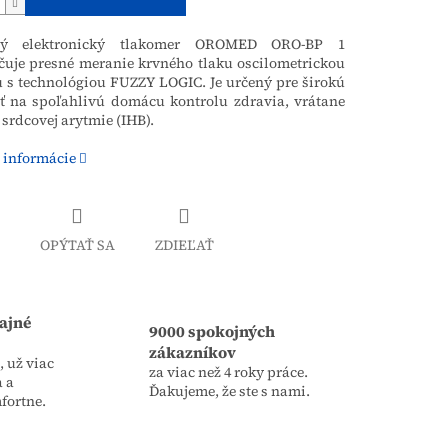
ý elektronický tlakomer OROMED ORO-BP 1
čuje presné meranie krvného tlaku oscilometrickou
 s technológiou FUZZY LOGIC. Je určený pre širokú
sť na spoľahlivú domácu kontrolu zdravia, vrátane
 srdcovej arytmie (IHB).
 informácie
OPÝTAŤ SA
ZDIEĽAŤ
ajné
9000 spokojných
zákazníkov
 už viac
za viac než 4 roky práce.
a a
Ďakujeme, že ste s nami.
fortne.