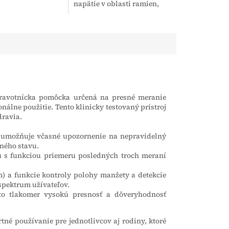
napätie v oblasti ramien,
ach. Vďaka
vďaka čomu zlepšuje
j úprave a
stabilitu a znižuje tlak na
užnosti...
túto časť tela. Ramenný...
ravotnícka pomôcka určená na presné meranie
nálne použitie. Tento klinicky testovaný prístroj
dravia.
 umožňuje včasné upozornenie na nepravidelný
ného stavu.
 s funkciou priemeru posledných troch meraní
) a funkcie kontroly polohy manžety a detekcie
spektrum užívateľov.
to tlakomer vysokú presnosť a dôveryhodnosť
né používanie pre jednotlivcov aj rodiny, ktoré