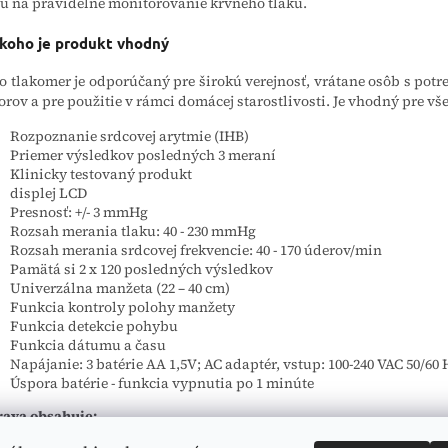
ú na pravidelné monitorovanie krvného tlaku.
 koho je produkt vhodný
o tlakomer je odporúčaný pre širokú verejnosť, vrátane osôb s pot
orov a pre použitie v rámci domácej starostlivosti. Je vhodný pre vš
Rozpoznanie srdcovej arytmie (IHB)
Priemer výsledkov posledných 3 meraní
Klinicky testovaný produkt
displej LCD
Presnosť: +/- 3 mmHg
Rozsah merania tlaku: 40 - 230 mmHg
Rozsah merania srdcovej frekvencie: 40 - 170 úderov/min
Pamätá si 2 x 120 posledných výsledkov
Univerzálna manžeta (22 – 40 cm)
Funkcia kontroly polohy manžety
Funkcia detekcie pohybu
Funkcia dátumu a času
Napájanie: 3 batérie AA 1,5V;
AC adaptér, vstup: 100-240 VAC 50/60 
Úspora batérie - funkcia vypnutia po 1 minúte
rava obsahuje: