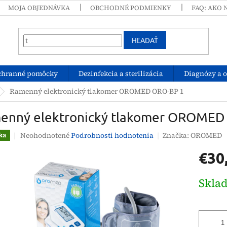
MOJA OBJEDNÁVKA
OBCHODNÉ PODMIENKY
FAQ: AKO 
HĽADAŤ
chranné pomôcky
Dezinfekcia a sterilizácia
Diagnózy a 
Ramenný elektronický tlakomer OROMED ORO-BP 1
enný elektronický tlakomer OROMED
Priemerné
Neohodnotené
Podrobnosti hodnotenia
Značka:
OROMED
ka
hodnotenie
€30
produktu
je
0,0
Jednotk
Skla
z
cena:
5
hviezdičiek.