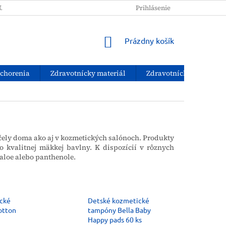
NAKUPOVAŤ?
PODMIENKY OCHRANY OSOBNÝCH ÚDAJOV
Prihlásenie
NÁKUPNÝ
Prázdny košík
KOŠÍK
ochorenia
Zdravotnícky materiál
Zdravotnícke pomôcky
čely doma ako aj v kozmetických salónoch.
Produkty
o kvalitnej mäkkej bavlny.
K dispozícií v rôznych
v aloe alebo panthenole.
cké
Detské kozmetické
otton
tampóny Bella Baby
Happy pads 60 ks