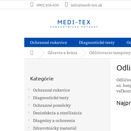
Prejsť
0902 836 650
info@medi-tex.sk
na
obsah
Ochranné rukavice
Diagnostické testy
O
Domov
Zdravie a krása
Odličovacie tampóny
B
Odl
o
Preskočiť
č
kategórie
Kategórie
Odličov
n
sú bez
ý
Ochranné rukavice
veľkost
p
Diagnostické testy
a
Najpr
Ochranné pomôcky
n
e
Dezinfekcia a sterilizácia
l
Diagnózy a ochorenia
Zdravotnícky materiál