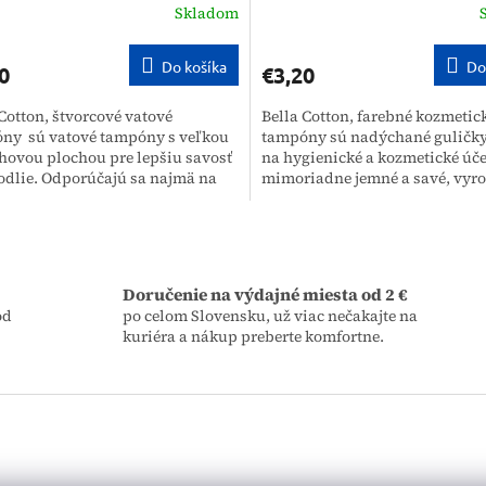
Skladom
Do košíka
Do
0
€3,20
Cotton, štvorcové vatové
Bella Cotton, farebné kozmetic
ny sú vatové tampóny s veľkou
tampóny sú nadýchané guličky
hovou plochou pre lepšiu savosť
na hygienické a kozmetické úče
odlie. Odporúčajú sa najmä na
mimoriadne jemné a savé, vyr
vanie a starostlivosť o pleť....
100% prírodnej bavlny. Balené v
O
v
l
á
Doručenie na výdajné miesta od 2 €
d
od
po celom Slovensku, už viac nečakajte na
a
kuriéra a nákup preberte komfortne.
c
i
e
p
r
v
k