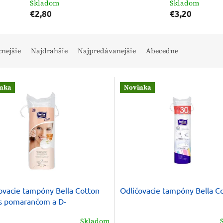
Skladom
Skladom
€2,80
€3,20
cnejšie
Najdrahšie
Najpredávanejšie
Abecedne
nka
Novinka
ovacie tampóny Bella Cotton
Odličovacie tampóny Bella C
s pomarančom a D-
enolom 70 ks
Skladom