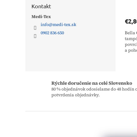
Kontakt
Medi-Tex
€2,8
info
@
medi-tex.sk
0902 836 650
Bella 
tampó
povrc
a poh
odličo
Rýchle doručenie na celé Slovensko
80 % objednávok odosielame do 48 hodín 
potvrdenia objednávky.
Z
á
p
ä