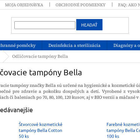
MOJA OBJEDNÁVKA
OBCHODNÉ PODMIENKY
FAQ: AKO 
HĽADAŤ
chranné pomôcky
Dezinfekcia a sterilizácia
Diagnózy a 
Odličovacie tampóny Bella
ičovacie tampóny Bella
acie tampóny značky Bella sú určené na hygienické a kozmetické ú
pečné pre zdravie a pokožku dospelých a detí.
Vyrobené z vysok
iach či baleniach po 70, 80, 100, 120 kusov, aj v BIO verzii a máčané 
edávanejšie
Štvorcové kozmetické
Farebné kozmeti
tampóny Bella Cotton
tampóny Bella C
50 ks
100 ks