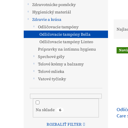
Zdravotnícke pomôcky
Hygienický materiál
Zdravie a krása
R
Odličovacie tampóny
a
Najla
d
Odličovacie tampóny Bella
e
Odličovacie tampóny Linteo
V
n
Prípravky na intímnu hygienu
Novi
ý
i
Sprchové gély
p
e
Telové krémy a balzamy
i
p
Telové mlieka
s
r
p
o
Vatové tyčinky
r
d
o
u
d
k
u
t
Odlič
k
o
Na sklade
6
Care 
t
v
panth
o
ROZBALIŤ FILTER