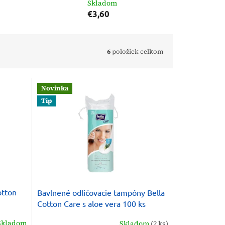
Skladom
€3,60
6
položiek celkom
Novinka
Tip
otton
Bavlnené odličovacie tampóny Bella
Cotton Care s aloe vera 100 ks
Skladom
Skladom
(2 ks)