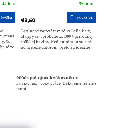
Skladom
Skladom
 košíka
Do košíka
€3,60
ké
Bavlnené vatové tampóny Bella Baby
 určené
Happy sú vyrobené zo 100% prírodnej
ly. Sú
mäkkej bavlny. Nedelaminujú sa a nie
obené zo
sú bielené chlórom, preto sú ideálne
...
pre každodennú starostlivosť....
9000 spokojných zákazníkov
za viac než 4 roky práce. Ďakujeme, že ste s
nami.