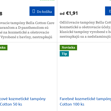
D
Do košíka
€1,91
8
od
Odličovacie tampóny Bella Cot
ovacie tampóny Bella Cotton Care
kozmetické a ošetrovacie účely.
arančom a D-panthenolom sú
klasické tampóny vyrobené z b
é na kozmetické a ošetrovacie
nestrapkajú sa a nedelaminujú
. Vyrobené z bavlny, nestrapkajú
nezanechávajú na pokožke drob
nedelaminujú, nezanechávajú...
nka
Novinka
Tip
cové kozmetické tampóny
Farebné kozmetické tampóny
 Cotton 50 ks
Cotton 100 ks