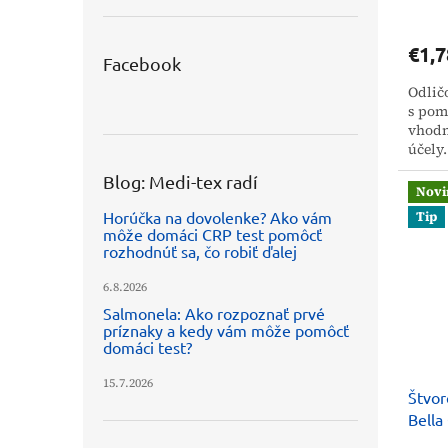
v
€1,7
Facebook
Odlič
s pom
vhodn
účely
sa a 
Blog: Medi-tex radí
Novi
Horúčka na dovolenke? Ako vám
Tip
môže domáci CRP test pomôcť
rozhodnúť sa, čo robiť ďalej
6.8.2026
Salmonela: Ako rozpoznať prvé
príznaky a kedy vám môže pomôcť
domáci test?
15.7.2026
Štvor
Bella