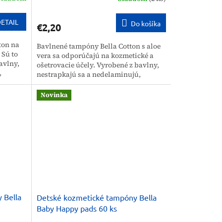
ETAIL
Do košíka
€2,20
ton na
Bavlnené tampóny Bella Cotton s aloe
 Sú to
vera sa odporúčajú na kozmetické a
avlny,
ošetrovacie účely. Vyrobené z bavlny,
,
nestrapkajú sa a nedelaminujú,
né...
nezanechávajú drobné vlákna na...
Novinka
 Bella
Detské kozmetické tampóny Bella
Baby Happy pads 60 ks