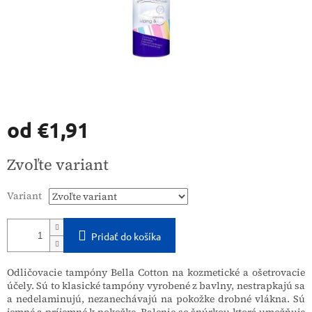
od
€1,91
Jednotková
Zvoľte variant
cena:
Variant
Pridať do košíka
Odličovacie tampóny Bella Cotton na kozmetické a ošetrovacie
účely.
Sú to klasické tampóny vyrobené z bavlny, nestrapkajú sa
a nedelaminujú, nezanechávajú na pokožke drobné vlákna.
Sú