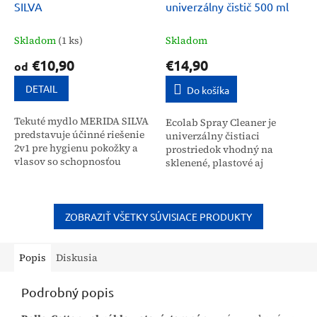
SILVA
univerzálny čistič 500 ml
Skladom
(1 ks)
Skladom
€10,90
€14,90
od
DETAIL
Do košíka
Tekuté mydlo MERIDA SILVA
Ecolab Spray Cleaner je
predstavuje účinné riešenie
univerzálny čistiaci
2v1 pre hygienu pokožky a
prostriedok vhodný na
vlasov so schopnosťou
sklenené, plastové aj
vytvárať bohatú penu. Vďaka
keramické povrchy, ktorý
obsahu glukopónov a
nezanecháva šmuhy.
rastlinných proteínov...
Prostriedok so jemnou vôňou
je ideálny na...
ZOBRAZIŤ VŠETKY SÚVISIACE PRODUKTY
Popis
Diskusia
Podrobný popis