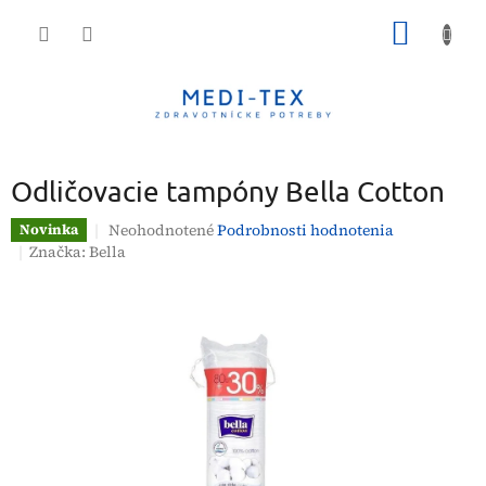
Prejsť
NÁKU
na
obsah
KOŠÍK
Odličovacie tampóny Bella Cotton
Priemerné
Neohodnotené
Podrobnosti hodnotenia
Novinka
hodnotenie
Značka:
Bella
produktu
je
0,0
z
5
hviezdičiek.