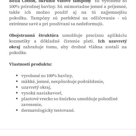
Bella Cotton, okrúhle vatové tampóny
sú vyrobené zo
100% prírodnej bavlny.
Sú mimoriadne jemné a príjemné,
takže ich možno použiť aj na tú najjemnejšiu
pokožku.
Tampóny sú perfektné na odličovanie - sú
extrémne savé a pri používaní sa nedeformujú.
Obojstranná štruktúra
umožňuje precíznu aplikáciu
kozmetiky a dôkladné čistenie pleti.
Ich uzavretý
okraj
zabraňuje tomu, aby drobné vlákna zostali na
pokožke.
Vlastnosti produktu:
vyrobené zo 100% bavlny,
mäkké, jemné, nespôsobuje podráždenie,
uzavretý okraj,
vysoká nasiakavosť,
plastové vrecko so šnúrkou umožňuje pohodlné
zavesenie,
dermatologicky testované.
Z