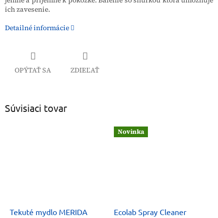
jemné a príjemné k pokožke.
Balenie so šnúrkou ktorá umožňuje
ich zavesenie.
Detailné informácie
OPÝTAŤ SA
ZDIEĽAŤ
Súvisiaci tovar
Novinka
Tekuté mydlo MERIDA
Ecolab Spray Cleaner