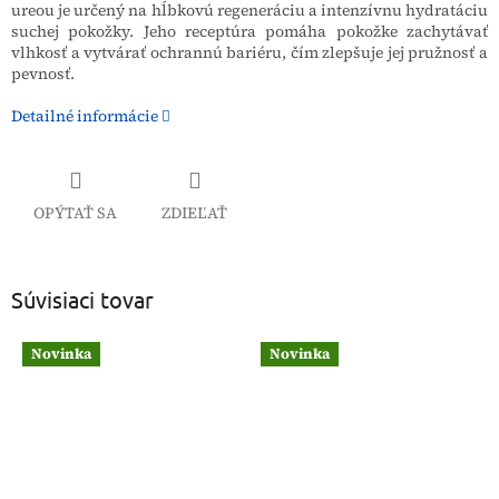
ureou je určený na hĺbkovú regeneráciu a intenzívnu hydratáciu
suchej pokožky. Jeho receptúra pomáha pokožke zachytávať
vlhkosť a vytvárať ochrannú bariéru, čím zlepšuje jej pružnosť a
pevnosť.
Detailné informácie
OPÝTAŤ SA
ZDIEĽAŤ
Súvisiaci tovar
Novinka
Novinka