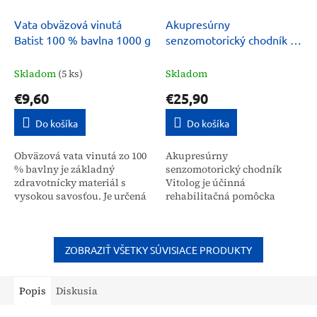
Vata obväzová vinutá
Akupresúrny
Batist 100 % bavlna 1000 g
senzomotorický chodník na
uvoľnenie chodidiel
Vitolog
Skladom
(5 ks)
Skladom
€9,60
€25,90
Do košíka
Do košíka
Obväzová vata vinutá zo 100
Akupresúrny
% bavlny je základný
senzomotorický chodník
zdravotnícky materiál s
Vitolog je účinná
vysokou savosťou. Je určená
rehabilitačná pomôcka
pre širokú verejnosť a
určená na uvoľnenie
profesionálov ako mäkký
chodidiel a stimuláciu
podklad pod sadrové
reflexných bodov.
ovínadlá...
Pravidelným používaním
ZOBRAZIŤ VŠETKY SÚVISIACE PRODUKTY
pomáha znižovať...
Popis
Diskusia