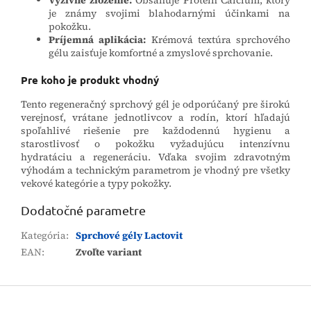
Výživné zloženie:
Obsahuje Protein Calcium, ktorý
je známy svojimi blahodarnými účinkami na
pokožku.
Príjemná aplikácia:
Krémová textúra sprchového
gélu zaisťuje komfortné a zmyslové sprchovanie.
Pre koho je produkt vhodný
Tento regeneračný sprchový gél je odporúčaný pre širokú
verejnosť, vrátane jednotlivcov a rodín, ktorí hľadajú
spoľahlivé riešenie pre každodennú hygienu a
starostlivosť o pokožku vyžadujúcu intenzívnu
hydratáciu a regeneráciu. Vďaka svojim zdravotným
výhodám a technickým parametrom je vhodný pre všetky
vekové kategórie a typy pokožky.
Dodatočné parametre
Kategória
:
Sprchové gély Lactovit
EAN
:
Zvoľte variant
Z
á