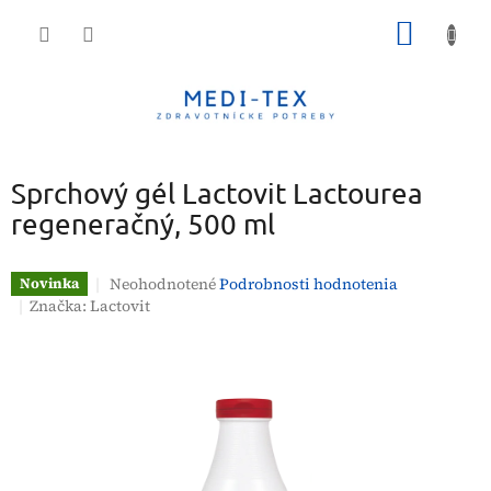
Prejsť
NÁKU
na
obsah
KOŠÍK
Sprchový gél Lactovit Lactourea
regeneračný, 500 ml
Priemerné
Neohodnotené
Podrobnosti hodnotenia
Novinka
hodnotenie
Značka:
Lactovit
produktu
je
0,0
z
5
hviezdičiek.