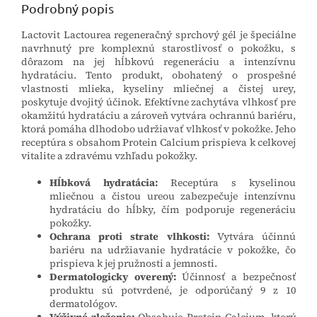
Podrobný popis
Lactovit Lactourea regeneračný sprchový gél je špeciálne
navrhnutý pre komplexnú starostlivosť o pokožku, s
dôrazom na jej hĺbkovú regeneráciu a intenzívnu
hydratáciu. Tento produkt, obohatený o prospešné
vlastnosti mlieka, kyseliny mliečnej a čistej urey,
poskytuje dvojitý účinok. Efektívne zachytáva vlhkosť pre
okamžitú hydratáciu a zároveň vytvára ochrannú bariéru,
ktorá pomáha dlhodobo udržiavať vlhkosť v pokožke. Jeho
receptúra s obsahom Protein Calcium prispieva k celkovej
vitalite a zdravému vzhľadu pokožky.
Hĺbková hydratácia:
Receptúra s kyselinou
mliečnou a čistou ureou zabezpečuje intenzívnu
hydratáciu do hĺbky, čím podporuje regeneráciu
pokožky.
Ochrana proti strate vlhkosti:
Vytvára účinnú
bariéru na udržiavanie hydratácie v pokožke, čo
prispieva k jej pružnosti a jemnosti.
Dermatologicky overený:
Účinnosť a bezpečnosť
produktu sú potvrdené, je odporúčaný 9 z 10
dermatológov.