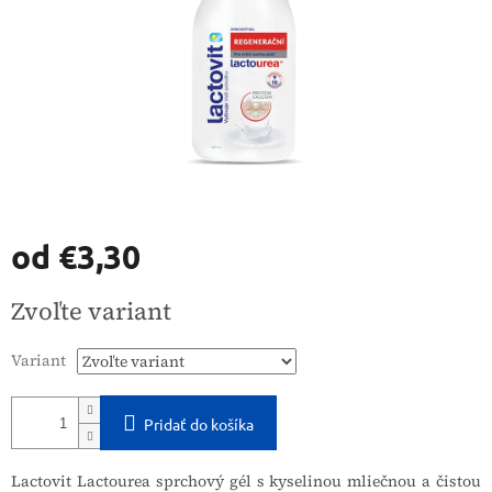
od
€3,30
Jednotková
Zvoľte variant
cena:
Variant
Pridať do košíka
Lactovit Lactourea sprchový gél s kyselinou mliečnou a čistou