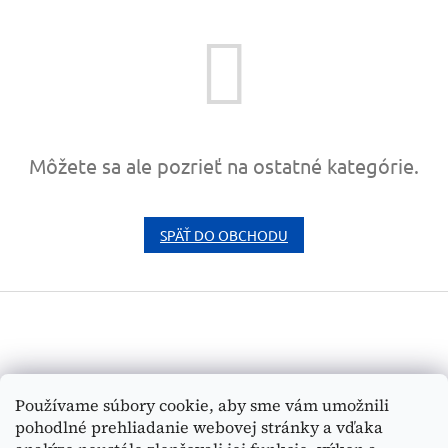
Môžete sa ale pozrieť na ostatné kategórie.
SPÄŤ DO OBCHODU
Z
á
p
ä
t
Vyhľadávanie
Používame súbory cookie, aby sme vám umožnili
i
pohodlné prehliadanie webovej stránky a vďaka
e
HĽADAŤ