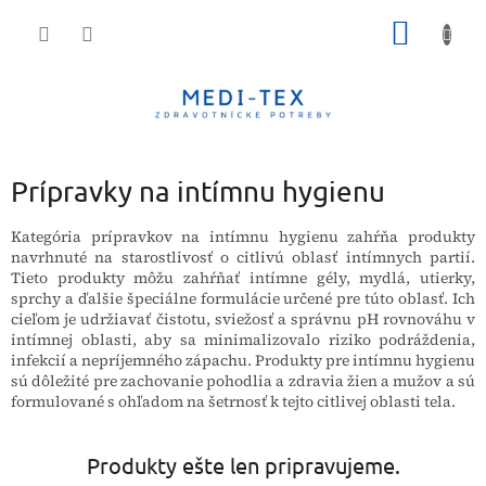
Prejsť
NÁKU
na
obsah
KOŠÍK
Prípravky na intímnu hygienu
Kategória prípravkov na intímnu hygienu zahŕňa produkty
navrhnuté na starostlivosť o citlivú oblasť intímnych partií.
Tieto produkty môžu zahŕňať intímne gély, mydlá, utierky,
sprchy a ďalšie špeciálne formulácie určené pre túto oblasť. Ich
cieľom je udržiavať čistotu, sviežosť a správnu pH rovnováhu v
intímnej oblasti, aby sa minimalizovalo riziko podráždenia,
infekcií a nepríjemného zápachu. Produkty pre intímnu hygienu
sú dôležité pre zachovanie pohodlia a zdravia žien a mužov a sú
formulované s ohľadom na šetrnosť k tejto citlivej oblasti tela.
Produkty ešte len pripravujeme.