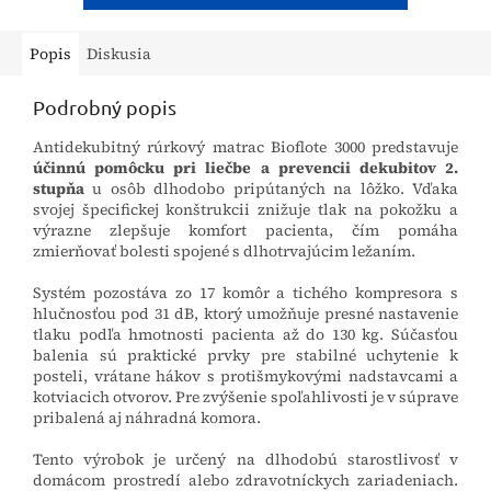
Popis
Diskusia
Podrobný popis
Antidekubitný rúrkový matrac Bioflote 3000 predstavuje
účinnú pomôcku pri liečbe a prevencii dekubitov 2.
stupňa
u osôb dlhodobo pripútaných na lôžko. Vďaka
svojej špecifickej konštrukcii znižuje tlak na pokožku a
výrazne zlepšuje komfort pacienta, čím pomáha
zmierňovať bolesti spojené s dlhotrvajúcim ležaním.
Systém pozostáva zo 17 komôr a tichého kompresora s
hlučnosťou pod 31 dB, ktorý umožňuje presné nastavenie
tlaku podľa hmotnosti pacienta až do 130 kg. Súčasťou
balenia sú praktické prvky pre stabilné uchytenie k
posteli, vrátane hákov s protišmykovými nadstavcami a
kotviacich otvorov. Pre zvýšenie spoľahlivosti je v súprave
pribalená aj náhradná komora.
Tento výrobok je určený na dlhodobú starostlivosť v
domácom prostredí alebo zdravotníckych zariadeniach.