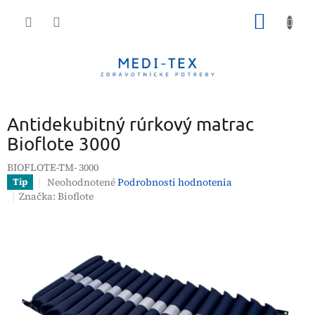
Prejsť
NÁKU
na
obsah
KOŠÍK
Antidekubitný rúrkový matrac
Bioflote 3000
BIOFLOTE-TM- 3000
Priemerné
Neohodnotené
Podrobnosti hodnotenia
Tip
hodnotenie
Značka:
Bioflote
produktu
je
0,0
z
5
hviezdičiek.