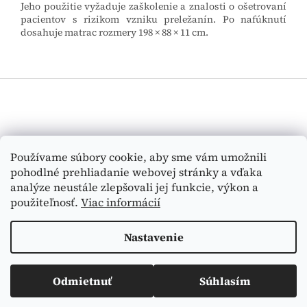
Jeho použitie vyžaduje zaškolenie a znalosti o ošetrovaní
pacientov s rizikom vzniku preležanín. Po nafúknutí
dosahuje matrac rozmery 198 × 88 × 11 cm.
Z
á
p
ä
t
Vyhľadávanie
Používame súbory cookie, aby sme vám umožnili
i
pohodlné prehliadanie webovej stránky a vďaka
e
HĽADAŤ
analýze neustále zlepšovali jej funkcie, výkon a
použiteľnosť.
Viac informácií
Nastavenie
Vytvoril Shoptet
Odmietnuť
Súhlasím
Copyright 2026
Medi-Tex
. Všetky práva vyhradené.