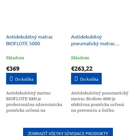
Antidekubitný matrac
Antidekubitný
BIOFLOTE 5000
pneumatický matrac
Bioflote 4000
Skladom
Skladom
€369
€263,22
Do košíka
Do košíka
Antidekubitný matrac
Antidekubitný pneumatický
BIOFLOTE 5000 je
matrac Bioflote 4000 je
profesionálna zdravotnícka
efektívna pomôcka určená
pomôcka určená na
na prevenciu a liečbu
prevenciu a liečbu dekubitov
dekubitov 2. stupňa u
3. stupňa u pacientov s
pacientov vyžadujúcich
obmedzenou mobilitou.
dlhodobú starostlivosť....
Vďaka svojej...
ZOBRAZIŤ VŠETKY SÚVISIACE PRODUKTY