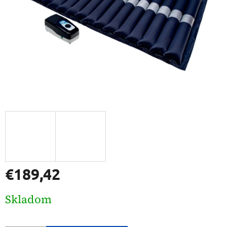
€189,42
Jednotková
Skladom
cena: