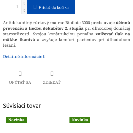
Pridať do košíka
Antidekubitný rúrkový matrac Bioflote 3000 predstavuje
účinnú
prevenciu a liečbu dekubitov 2. stupňa
pri dlhodobej domácej
starostlivosti. Svojou konštrukciou pomáha
znižovať tlak na
mäkké tkanivá
a zvyšuje komfort pacientov pri dlhodobom
ležaní.
Detailné informácie
OPÝTAŤ SA
ZDIEĽAŤ
Súvisiaci tovar
Novinka
Novinka