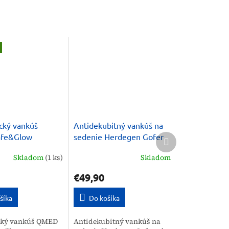
cký vankúš
Antidekubitný vankúš na
Ďalší
fe&Glow
sedenie Herdegen Gofer
produkt
proti vráskam
Skladom
(1 ks)
Skladom
€49,90
šíka
Do košíka
cký vankúš QMED
Antidekubitný vankúš na