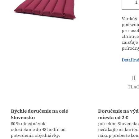
Vankúš 
podsedák
pre oso
chrbtice
zaisťuj
prírodný
Detailné
TLAČ
Rýchle doručenie na celé
Doručenie na výd
Slovensko
miesta od 2 €
80 % objednávok
po celom Slovensku,
odosielame do 48 hodín od
nečakajte na kuriér
potvrdenia objednávky.
nákup preberte kom