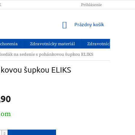
NAKUPOVAŤ?
PODMIENKY OCHRANY OSOBNÝCH ÚDAJOV
Prihlásenie
NÁKUPNÝ
Prázdny košík
KOŠÍK
ochorenia
Zdravotnícky materiál
Zdravotnícke pomôcky
dsedák na sedenie s pohánkovou šupkou ELIKS
nkovou šupkou ELIKS
,90
ová
dom