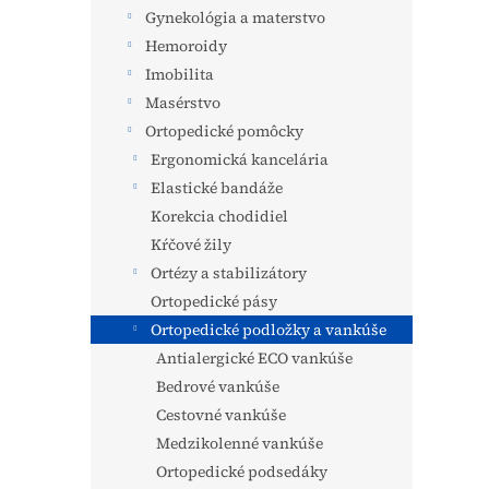
Gynekológia a materstvo
Hemoroidy
Imobilita
Masérstvo
Ortopedické pomôcky
Ergonomická kancelária
Elastické bandáže
Korekcia chodidiel
Kŕčové žily
Ortézy a stabilizátory
Ortopedické pásy
Ortopedické podložky a vankúše
Antialergické ECO vankúše
Bedrové vankúše
Cestovné vankúše
Medzikolenné vankúše
Ortopedické podsedáky