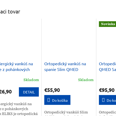
iaci tovar
Novinka
lergický vankúš na
Ortopedický vankúš na
Ortopedi
e z pohánkových
spanie Slim QMED
QMED Sa
k ELIKS
Therapy 
Skladom
Skladom
€55,90
€95,90
26,90
DETAIL
Do košíka
Do ko
lergický vankúš na
e z pohánkových
Ortopedický vankúš Slim
Ortopedi
k ELIKS je ortopedická