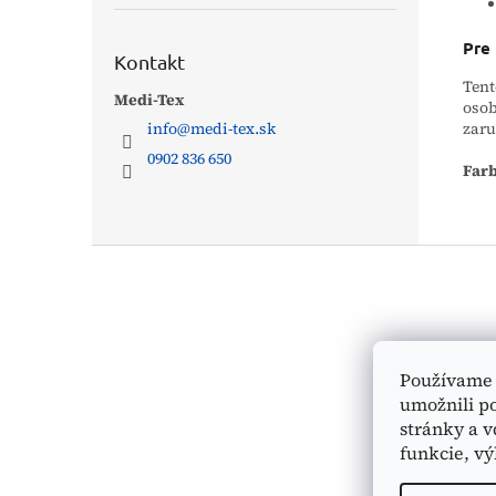
Pre
Kontakt
Tent
Medi-Tex
osob
info
@
medi-tex.sk
zaru
0902 836 650
Farb
Z
á
p
ä
t
i
Používame 
e
umožnili p
stránky a v
funkcie, vý