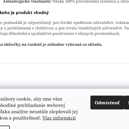
Antialergické vlastnosti:
Vďaka 100% prírodnému zloženiu a oblieč
 koho je produkt vhodný
o podsedák je odporúčaný pre široké spektrum užívateľov, vrátan
y s problémami s chrbticou a pre trvalo imobilných užívateľov. Va
čuje dlhodobé a spoľahlivé používanie v rôznych prostrediach.
a obliečky na vankúš je náhodne vybraná zo skladu.
Vyhľadá
súbory cookie, aby sme vám
Odmietnuť
ohodlné prehliadanie webovej
ďaka analýze neustále zlepšovali jej
kon a použiteľnosť.
Viac informácií