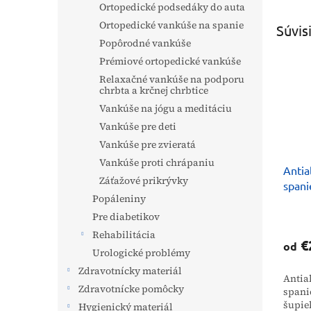
Ortopedické podsedáky do auta
Ortopedické vankúše na spanie
Súvis
Popôrodné vankúše
Prémiové ortopedické vankúše
Relaxačné vankúše na podporu
chrbta a krčnej chrbtice
Vankúše na jógu a meditáciu
Vankúše pre deti
Vankúše pre zvieratá
Vankúše proti chrápaniu
Antia
Záťažové prikrývky
spani
Popáleniny
šupie
Pre diabetikov
Rehabilitácia
€
od
Urologické problémy
Zdravotnícky materiál
Antia
Zdravotnícke pomôcky
spani
šupie
Hygienický materiál