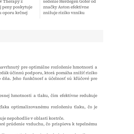
w Therapy z
sedenie Herdegen Gofer od
 peny poskytuje
značky Aston efektívne
 oporu krčnej
znižuje riziko vzniku
 hlave. Je určený
preležanín vďaka
 verejnosť na
rovnomernému rozloženiu
kvality spánku,...
tlaku počas dlhodobého
sedenia. Je...
avrhnutý pre optimálne rozloženie hmotnosti a
edák účinnú podporu, ktorá pomáha znížiť riziko
 dňa. Jeho funkčnosť a účelnosť sú kľúčové pre
snej hmotnosti a tlaku, čím efektívne redukuje
ďaka optimalizovanému rozloženiu tlaku, čo je
je nepohodlie v oblasti kostrče.
ré prúdenie vzduchu, čo prispieva k tepelnému