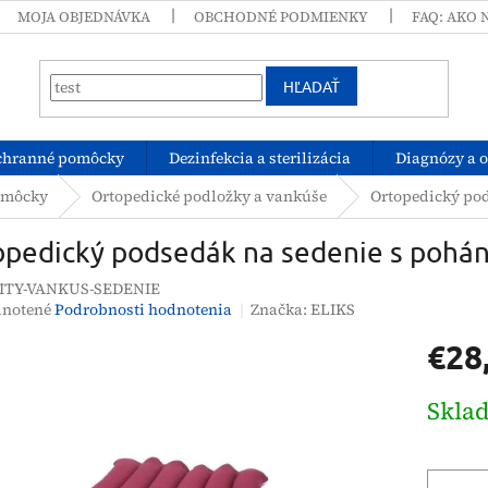
MOJA OBJEDNÁVKA
OBCHODNÉ PODMIENKY
FAQ: AKO 
HĽADAŤ
chranné pomôcky
Dezinfekcia a sterilizácia
Diagnózy a 
omôcky
Ortopedické podložky a vankúše
Ortopedický po
opedický podsedák na sedenie s pohá
ITY-VANKUS-SEDENIE
rné
notené
Podrobnosti hodnotenia
Značka:
ELIKS
enie
€28
tu
Jednotk
Skla
cena:
čiek.