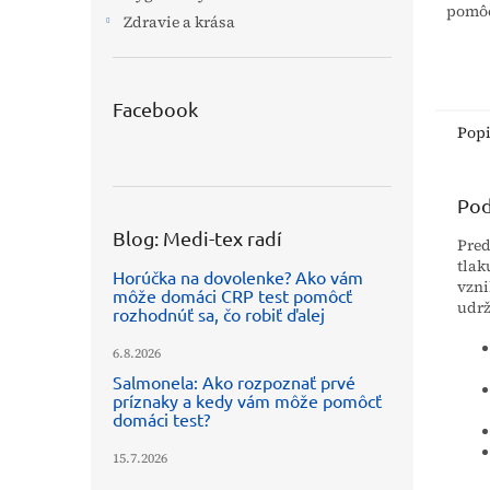
pomôc
Zdravie a krása
štruk
správ
chrbti
Facebook
Pop
Pod
Blog: Medi-tex radí
Pred
tlak
Horúčka na dovolenke? Ako vám
vzni
môže domáci CRP test pomôcť
udrž
rozhodnúť sa, čo robiť ďalej
6.8.2026
Salmonela: Ako rozpoznať prvé
príznaky a kedy vám môže pomôcť
domáci test?
15.7.2026