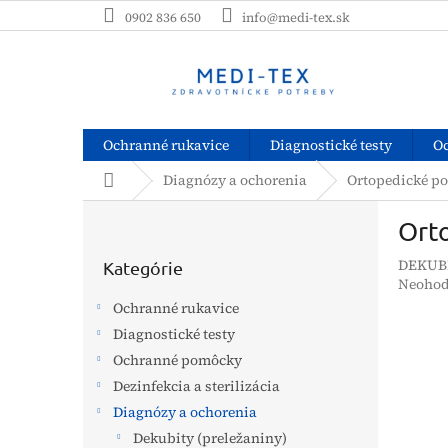
Prejsť
0902 836 650
info@medi-tex.sk
na
obsah
Ochranné rukavice
Diagnostické testy
O
Domov
Diagnózy a ochorenia
Ortopedické p
B
Ort
o
Preskočiť
č
DEKUB
kategórie
Kategórie
n
Prieme
Neohod
ý
hodnot
Ochranné rukavice
p
produk
Diagnostické testy
a
je
0,0
Ochranné pomôcky
n
z
e
Dezinfekcia a sterilizácia
5
l
Diagnózy a ochorenia
hviezdi
Dekubity (preležaniny)