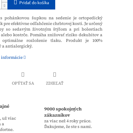
Pridať do košíka
s pohánkovou šupkou na sedenie je ortopedický
 pre efektívne odľahčenie chrbtovej kosti. Je určený
by so sedavým životným štýlom a pri bolestiach
 alebo kostrče. Pomáha znižovať riziko dekubitov a
e optimálne rozloženie tlaku. Produkt je 100%
 a antialergický.
 informácie
OPÝTAŤ SA
ZDIEĽAŤ
ajné
9000 spokojných
zákazníkov
 už viac
za viac než 4 roky práce.
a a
Ďakujeme, že ste s nami.
fortne.