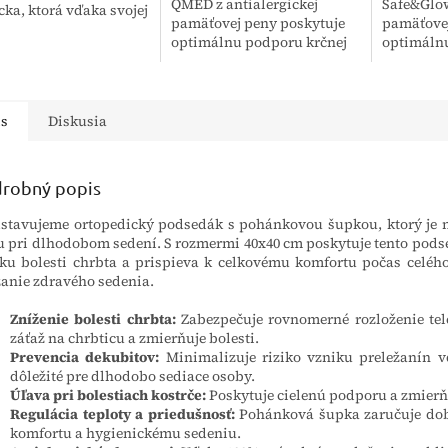
QMED z antialergickej
Safe&Glo
ka, ktorá vďaka svojej
pamäťovej peny poskytuje
pamäťovej
túre zabezpečuje
optimálnu podporu krčnej
optimálnu
nu podporu krčnej
chrbtice pre spánok vo
chrbtici a
ce a hlavy. Výplň z...
všetkých polohách, vrátane
pre širokú
na bruchu. Je určený pre
zlepšenie 
širokú...
is
Diskusia
robný popis
stavujeme ortopedický podsedák s pohánkovou šupkou, ktorý je n
u pri dlhodobom sedení. S rozmermi 40x40 cm poskytuje tento pods
ku bolesti chrbta a prispieva k celkovému komfortu počas celého
anie zdravého sedenia.
Zníženie bolesti chrbta:
Zabezpečuje rovnomerné rozloženie tele
záťaž na chrbticu a zmierňuje bolesti.
Prevencia dekubitov:
Minimalizuje riziko vzniku preležanín v
dôležité pre dlhodobo sediace osoby.
Úľava pri bolestiach kostrče:
Poskytuje cielenú podporu a zmierňu
Regulácia teploty a priedušnosť:
Pohánková šupka zaručuje dob
komfortu a hygienickému sedeniu.