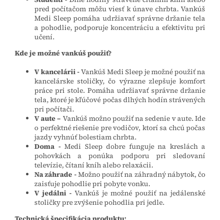
pred počítačom môžu viesť k únave chrbta. Vankúš
Medi Sleep pomáha udržiavať správne držanie tela
a pohodlie, podporuje koncentráciu a efektivitu pri
učení.
Kde je možné vankúš použiť?
V kancelárii -
Vankúš Medi Sleep je možné použiť na
kancelárske stoličky, čo výrazne zlepšuje komfort
práce pri stole. Pomáha udržiavať správne držanie
tela, ktoré je kľúčové počas dlhých hodín strávených
pri počítači.
V aute –
Vankúš možno použiť na sedenie v aute. Ide
o perfektné riešenie pre vodičov, ktorí sa chcú počas
jazdy vyhnúť bolestiam chrbta.
Doma -
Medi Sleep dobre funguje na kreslách a
pohovkách a ponúka podporu pri sledovaní
televízie, čítaní kníh alebo relaxácii.
Na záhrade -
Možno použiť na záhradný nábytok, čo
zaisťuje pohodlie pri pobyte vonku.
V
jedálni -
Vankúš je možné použiť na jedálenské
stoličky pre zvýšenie pohodlia pri jedle.
Technická špecifikácia produktu: