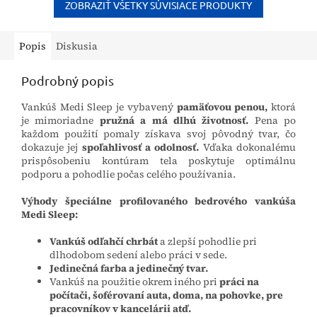
širokú...
ZOBRAZIŤ VŠETKY SÚVISIACE PRODUKTY
Popis
Diskusia
Podrobný popis
Vankúš Medi Sleep je vybavený
pamäťovou penou,
ktorá
je mimoriadne
pružná a má dlhú životnosť.
Pena po
každom použití pomaly získava svoj pôvodný tvar, čo
dokazuje jej
spoľahlivosť a odolnosť.
Vďaka dokonalému
prispôsobeniu kontúram tela poskytuje optimálnu
podporu a pohodlie počas celého používania.
Výhody špeciálne profilovaného bedrového vankúša
Medi Sleep:
Vankúš odľahčí chrbát
a zlepší pohodlie pri
dlhodobom sedení alebo práci v sede.
Jedinečná farba a jedinečný tvar.
Vankúš na použitie okrem iného pri
práci na
počítači, šoférovaní auta, doma, na pohovke, pre
pracovníkov v kancelárii atď.