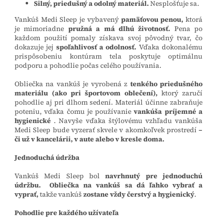
Silný, priedušný a odolný materiál.
Nesplošťuje sa.
Vankúš Medi Sleep je vybavený
pamäťovou penou,
ktorá
je mimoriadne
pružná a má dlhú životnosť.
Pena po
každom použití pomaly získava svoj pôvodný tvar, čo
dokazuje jej
spoľahlivosť a odolnosť.
Vďaka dokonalému
prispôsobeniu kontúram tela poskytuje optimálnu
podporu a pohodlie počas celého používania.
Obliečka na vankúš je vyrobená z
tenkého
priedušného
materiálu (ako pri športovom oblečení),
ktorý zaručí
pohodlie aj pri dlhom sedení. Materiál účinne zabraňuje
poteniu, vďaka čomu je používanie
vankúša príjemné a
hygienické
. Navyše vďaka štýlovému vzhľadu vankúša
Medi Sleep bude vyzerať skvele v akomkoľvek prostredí
–
či už v kancelárii, v aute alebo v kresle doma.
Jednoduchá údržba
Vankúš Medi Sleep bol
navrhnutý pre jednoduchú
údržbu.
Obliečka na vankúš sa dá ľahko vybrať a
vyprať,
takže vankúš
zostane vždy čerstvý a hygienický
.
Pohodlie pre každého užívateľa