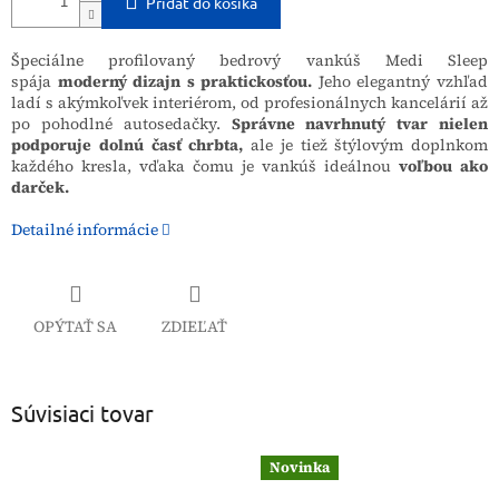
Pridať do košíka
Špeciálne profilovaný bedrový vankúš Medi Sleep
spája
moderný dizajn s praktickosťou.
Jeho elegantný vzhľad
ladí s akýmkoľvek interiérom, od profesionálnych kancelárií až
po pohodlné autosedačky.
Správne navrhnutý tvar nielen
podporuje dolnú časť chrbta,
ale je tiež štýlovým doplnkom
každého kresla, vďaka čomu je vankúš ideálnou
voľbou ako
darček.
Detailné informácie
OPÝTAŤ SA
ZDIEĽAŤ
Súvisiaci tovar
Novinka