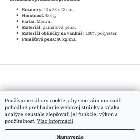
Rozmery:
43 x 33 x 13 cm,
Hmotnosť:
455 g,
Farba:
Modrá,
Materiál:
pamäťová pena,
Materiál obliečky na vankúš:
100% polyester,
Pamäťová pena:
80 kg/m3,
Z
á
p
ä
t
Vyhľadávanie
Používame súbory cookie, aby sme vám umožnili
i
pohodlné prehliadanie webovej stránky a vďaka
e
HĽADAŤ
analýze neustále zlepšovali jej funkcie, výkon a
použiteľnosť.
Viac informácií
Nastavenie
Vytvoril Shoptet