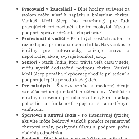
Pracovníci v kancelárii –
Dlhé hodiny strávené za
stolom môžu viesť k napätiu a bolestiam chrbta.
Vankúš Medi Sleep bol navrhnutý pre ľudí
pracujúcich pri počítači, aby im poskytol úľavu a
podporil správne držanie tela pri práci.
Profesionálni vodiči –
Pri dlhých cestách autom je
rozhodujúca primeraná opora chrbta. Náš vankúš je
ideálny pre autosedačky, znižuje únavu a
nepohodlie, ako aj zvyšuje komfort jazdy.
Seniori -
Starší ľudia, ktorí trávia veľa času v sede,
môžu využiť dodatočnú podporu chrbta. Vankúš
Medi Sleep pomáha zlepšovať pohodlie pri sedení a
podporuje lepšiu pohodu každý deň.
Pre mladých –
Štýlový vzhľad a moderný dizajn
vankúša priťahuje mladších užívateľov. Vankúš je
ideálnym riešením pre mladých ľudí, ktorí hľadajú
pohodlie a funkčnosť spojenú s atraktívnym
vzhľadom.
Športovci a aktívni ľudia -
Po intenzívnej fyzickej
aktivite môže bedrový vankúš pomôcť regenerovať
chrbtové svaly, poskytnúť úľavu a podporu počas
obdobia odpočinku.
Študenti -
Dlhé hodiny strávené čítaním kníh alebo