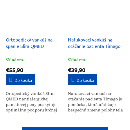
Ortopedický vankúš na
Nafukovací vankúš na
spanie Slim QMED
otáčanie pacienta Timago
Skladom
Skladom
€55,90
€39,90
Do košíka
Do košíka
Ortopedický vankúš Slim
Nafukovací vankúš na
QMED z antialergickej
otáčanie pacienta Timago je
pamäťovej peny poskytuje
pomôcka, ktorá uľahčuje
optimálnu podporu krčnej
bezpečnú zmenu polohy tela
chrbtice pre spánok vo
pri vyšetreniach alebo počas
všetkých polohách, vrátane
terapie. Zjednodušuje
na bruchu. Je určený pre
starostlivosť o...