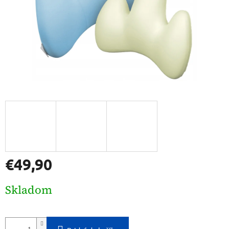
€49,90
Jednotková
Skladom
cena: