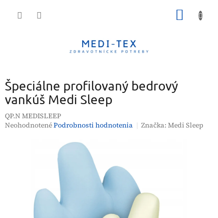
Prejsť
NÁKU
na
obsah
KOŠÍK
Špeciálne profilovaný bedrový
vankúš Medi Sleep
QP.N MEDISLEEP
Priemerné
Neohodnotené
Podrobnosti hodnotenia
Značka:
Medi Sleep
hodnotenie
produktu
je
0,0
z
5
hviezdičiek.