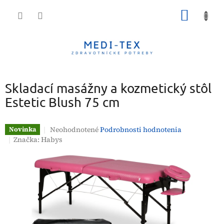
Prejsť
NÁKU
na
obsah
KOŠÍK
Skladací masážny a kozmetický stôl
Estetic Blush 75 cm
Priemerné
Neohodnotené
Podrobnosti hodnotenia
Novinka
hodnotenie
Značka:
Habys
produktu
je
0,0
z
5
hviezdičiek.