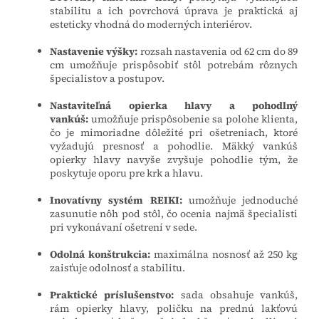
stabilitu a ich povrchová úprava je praktická aj
esteticky vhodná do moderných interiérov.
Nastavenie výšky:
rozsah nastavenia od 62 cm do 89
cm umožňuje prispôsobiť stôl potrebám rôznych
špecialistov a postupov.
Nastaviteľná opierka hlavy a pohodlný
vankúš:
umožňuje prispôsobenie sa polohe klienta,
čo je mimoriadne dôležité pri ošetreniach, ktoré
vyžadujú presnosť a pohodlie. Mäkký vankúš
opierky hlavy navyše zvyšuje pohodlie tým, že
poskytuje oporu pre krk a hlavu.
Inovatívny systém REIKI:
umožňuje jednoduché
zasunutie nôh pod stôl, čo ocenia najmä špecialisti
pri vykonávaní ošetrení v sede.
Odolná konštrukcia:
maximálna nosnosť až 250 kg
zaisťuje odolnosť a stabilitu.
Praktické príslušenstvo:
sada obsahuje vankúš,
rám opierky hlavy, poličku na prednú lakťovú