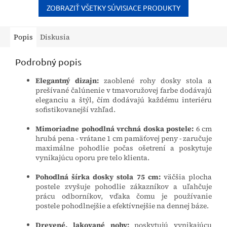
a pomáha...
ZOBRAZIŤ VŠETKY SÚVISIACE PRODUKTY
Popis
Diskusia
Podrobný popis
Elegantný dizajn:
zaoblené rohy dosky stola a
prešívané čalúnenie v tmavoružovej farbe dodávajú
eleganciu a štýl, čím dodávajú každému interiéru
sofistikovanejší vzhľad.
Mimoriadne pohodlná vrchná doska postele:
6 cm
hrubá pena - vrátane 1 cm pamäťovej peny - zaručuje
maximálne pohodlie počas ošetrení a poskytuje
vynikajúcu oporu pre telo klienta.
Pohodlná šírka dosky stola 75 cm:
väčšia plocha
postele zvyšuje pohodlie zákazníkov a uľahčuje
prácu odborníkov, vďaka čomu je používanie
postele pohodlnejšie a efektívnejšie na dennej báze.
Drevené, lakované nohy:
poskytujú vynikajúcu