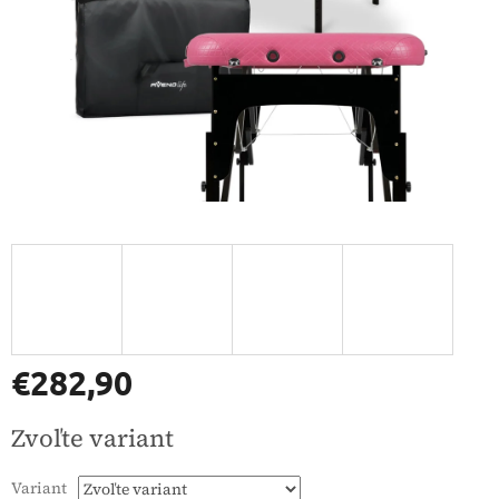
€282,90
Jednotková
Zvoľte variant
cena:
Variant