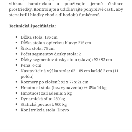
vlhkou handričkou a používajte jemné čistiace
prostriedky. Kontrolujte a udržiavajte pohyblivé časti, aby
ste zaistili hladký chod a dlhodobú funkčnosť.
Technická špecifikácia:
Dĺžka stola: 185 cm
Dĺžka stola s opierkou hlavy: 215 cm
Šírka stola: 75 cm
Počet segmentov dosky stola: 2
Dĺžky segmentov dosky stola (zľava): 92 / 92 cm
Pena: 6 cm
Nastaviteľná výška stola: 62 – 89 cm každé 2 cm (11
polôh)
Rozmery po zložení: 92 x 77 x 21 cm
Hmotnosť stola (bez vybavenia) +/- 5%: 14 kg
Hmotnosť zariadenia: 2 kg
Dynamická sila: 250 kg
Statická pevnosť: 900 kg
Konštrukcia stola: Drevo