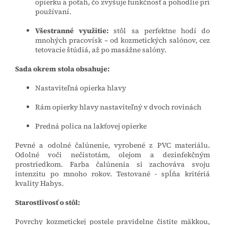
opierku a poťah, čo zvyšuje funkčnosť a pohodlie pri
používaní.
Všestranné využitie:
stôl sa perfektne hodí do
mnohých pracovísk – od kozmetických salónov, cez
tetovacie štúdiá, až po masážne salóny.
Sada okrem stola obsahuje:
Nastaviteľná opierka hlavy
Rám opierky hlavy nastaviteľný v dvoch rovinách
Predná polica na lakťovej opierke
Pevné a odolné čalúnenie, vyrobené z PVC materiálu.
Odolné voči nečistotám, olejom a dezinfekčným
prostriedkom. Farba čalúnenia si zachováva svoju
intenzitu po mnoho rokov. Testované - spĺňa kritériá
kvality Habys.
Starostlivosť o stôl:
Povrchy kozmetickej postele pravidelne čistite mäkkou,