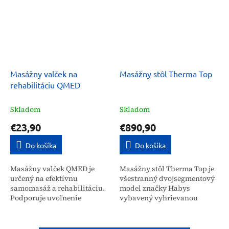
Masážny valček na
Masážny stôl Therma Top
rehabilitáciu QMED
Skladom
Skladom
€23,90
€890,90
Do košíka
Do košíka
Masážny valček QMED je
Masážny stôl Therma Top je
určený na efektívnu
všestranný dvojsegmentový
samomasáž a rehabilitáciu.
model značky Habys
Podporuje uvoľnenie
vybavený vyhrievanou
napätých svalov, zvyšuje
pracovnou plochou.
pohyblivosť kĺbov a svalovú
Vyhrievanie dosky zlepšuje
kontraktilitu. Je ideálny pre...
krvný obeh, zvyšuje vitalitu