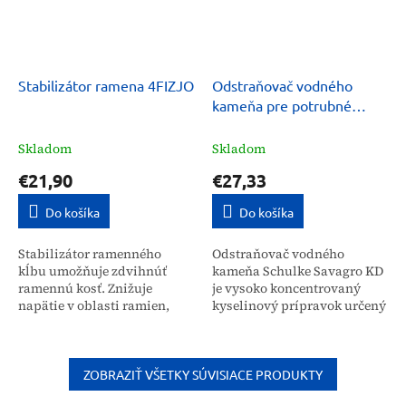
Stabilizátor ramena 4FIZJO
Odstraňovač vodného
kameňa pre potrubné
systémy, tanky Schulke
Savagro KD 5 kg
Skladom
Skladom
€21,90
€27,33
Do košíka
Do košíka
Stabilizátor ramenného
Odstraňovač vodného
kĺbu umožňuje zdvihnúť
kameňa Schulke Savagro KD
ramennú kosť. Znižuje
je vysoko koncentrovaný
napätie v oblasti ramien,
kyselinový prípravok určený
vďaka čomu zlepšuje
na efektívne čistenie
stabilitu a znižuje tlak na
potrubných systémov,
túto časť tela. Ramenný...
tankov a uzavretých
zariadení....
ZOBRAZIŤ VŠETKY SÚVISIACE PRODUKTY