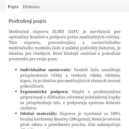
Popis
Diskusia
Podrobný popis
Meditačná súprava ELIKS ZAFU je navrhnutá pre
optimálny komfort a podporu počas meditačných cvičení.
Táto súprava, pozostávajúca z nastaviteľného
meditačného vankúša Zafu a mäkkej podložky Zabuton, je
ideálna pre všetkých, ktorí hľadajú stabilné a pohodlné
prostredie pre svoju prax.
Individuálne nastavenie:
Vankúš Zafu umožňuje
prispôsobenie výšky a tvrdosti vďaka všitému
zipsu, čo je ideálne pre meditujúcich rôznych úrovní
pokročilosti.
Ergonomická podpora:
Náplň z profesionálne
pripravenej a dôkladne očistenej pohánkovej šupky
sa prispôsobuje telu a podporuje správne držanie
chrbtice.
Odolné materiály:
Súprava je vyrobená zo 100%
hrubej bavlnenej tkaniny (280 gr/m2), ktorá je odolná
proti oderu a prenikaniu prachu, čím zabezpečuje