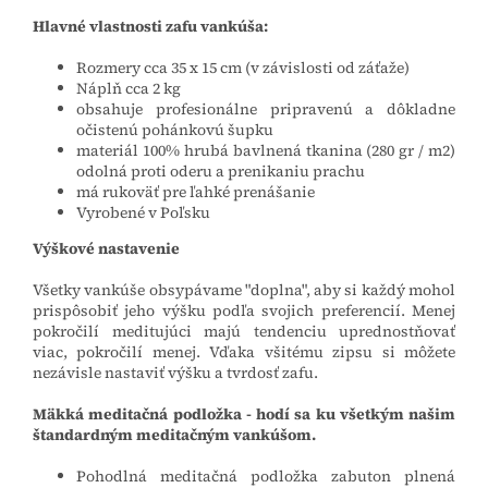
Hlavné vlastnosti zafu vankúša:
Rozmery cca 35 x 15 cm (v závislosti od záťaže)
Náplň cca 2 kg
obsahuje profesionálne pripravenú a dôkladne
očistenú pohánkovú šupku
materiál 100% hrubá bavlnená tkanina (280 gr / m2)
odolná proti oderu a prenikaniu prachu
má rukoväť pre ľahké prenášanie
Vyrobené v Poľsku
Výškové nastavenie
Všetky vankúše obsypávame "doplna", aby si každý mohol
prispôsobiť jeho výšku podľa svojich preferencií. Menej
pokročilí meditujúci majú tendenciu uprednostňovať
viac, pokročilí menej. Vďaka všitému zipsu si môžete
nezávisle nastaviť výšku a tvrdosť zafu.
Mäkká meditačná podložka - hodí sa ku všetkým našim
štandardným meditačným vankúšom.
Pohodlná meditačná podložka zabuton plnená