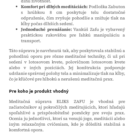
dlhú životnosť.
Komfort pri dlhých meditáciách:
Podložka Zabuton
s hrúbkou 8 cm poskytuje telu dostatočné
odpruženie, čím zvyšuje pohodlie a znižuje tlak na
kĺby počas dlhších sedení.
Jednoduché prenášanie:
Vankúš Zafu je vybavený
praktickou rukoväťou pre ľahkú manipuláciu a
transport.
Táto súprava je navrhnutá tak, aby poskytovala stabilnú a
pohodlnú oporu pre rôzne meditačné techniky, či už pri
sedení v lotosovom kvete, polovičnom lotosovom kvete
alebo v iných pozíciách. Jej konštrukcia podporuje
udržanie správnej polohy tela a minimalizuje tlak na kĺby,
čo je kľúčové pre hlbokú a nerušenú meditačnú prax.
Pre koho je produkt vhodný
Meditačná súprava ELIKS ZAFU je vhodná pre
začiatočníkov aj pokročilých meditujúcich, ktorí hľadajú
spoľahlivé a prispôsobiteľné pomôcky pre svoju prax.
Ocenia ju jednotlivci, ktorí sa venujú joge, meditácii alebo
iným relaxačným cvičeniam, kde je dôležitá stabilná a
komfortná opora.