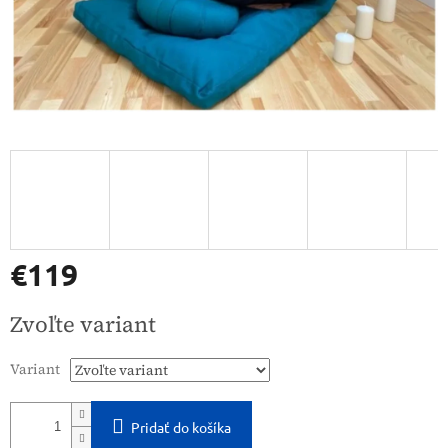
€119
Jednotková
Zvoľte variant
cena:
Variant
Pridať do košíka