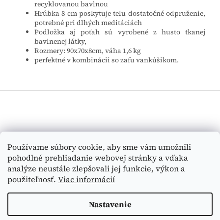
recyklovanou bavlnou
Hrúbka 8 cm poskytuje telu dostatočné odpruženie,
potrebné pri dlhých meditáciách
Podložka aj poťah sú vyrobené z husto tkanej
bavlnenej látky,
Rozmery: 90x70x8cm, váha 1,6 kg
perfektné v kombinácii so zafu vankúšikom.
Z
á
p
ä
t
Vyhľadávanie
Používame súbory cookie, aby sme vám umožnili
i
pohodlné prehliadanie webovej stránky a vďaka
e
HĽADAŤ
analýze neustále zlepšovali jej funkcie, výkon a
použiteľnosť.
Viac informácií
Nastavenie
Vytvoril Shoptet