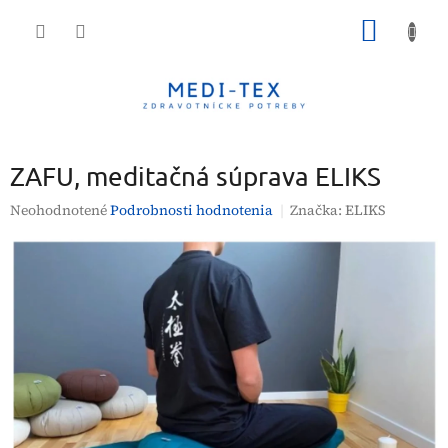
Prejsť
NÁKU
na
obsah
KOŠÍK
ZAFU, meditačná súprava ELIKS
Priemerné
Neohodnotené
Podrobnosti hodnotenia
Značka:
ELIKS
hodnotenie
produktu
je
0,0
z
5
hviezdičiek.