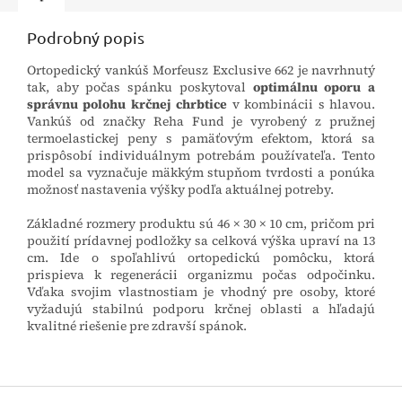
Podrobný popis
Ortopedický vankúš Morfeusz Exclusive 662 je navrhnutý
tak, aby počas spánku poskytoval
optimálnu oporu a
správnu polohu krčnej chrbtice
v kombinácii s hlavou.
Vankúš od značky Reha Fund je vyrobený z pružnej
termoelastickej peny s pamäťovým efektom, ktorá sa
prispôsobí individuálnym potrebám používateľa. Tento
model sa vyznačuje mäkkým stupňom tvrdosti a ponúka
možnosť nastavenia výšky podľa aktuálnej potreby.
Základné rozmery produktu sú 46 × 30 × 10 cm, pričom pri
použití prídavnej podložky sa celková výška upraví na 13
cm. Ide o spoľahlivú ortopedickú pomôcku, ktorá
prispieva k regenerácii organizmu počas odpočinku.
Vďaka svojim vlastnostiam je vhodný pre osoby, ktoré
vyžadujú stabilnú podporu krčnej oblasti a hľadajú
kvalitné riešenie pre zdravší spánok.
Z