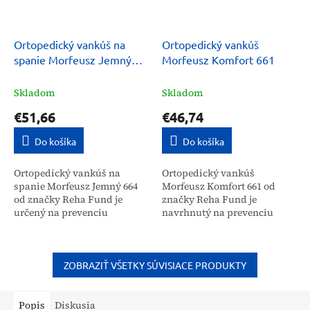
Ortopedický vankúš na
Ortopedický vankúš
spanie Morfeusz Jemný
Morfeusz Komfort 661
664
Skladom
Skladom
€51,66
€46,74
Do košíka
Do košíka
Ortopedický vankúš na
Ortopedický vankúš
spanie Morfeusz Jemný 664
Morfeusz Komfort 661 od
od značky Reha Fund je
značky Reha Fund je
určený na prevenciu
navrhnutý na prevenciu
degeneratívnych ochorení
degeneratívnych ochorení
chrbtice a bolestí v krčnej
chrbtice a zmiernenie bolesti
oblasti, ktoré vznikajú v...
v krčnej oblasti, ktoré sú
spôsobené...
ZOBRAZIŤ VŠETKY SÚVISIACE PRODUKTY
Popis
Diskusia