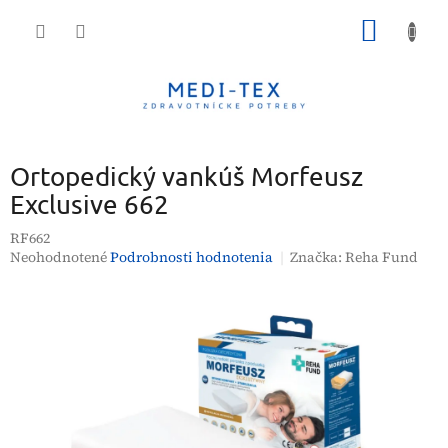
Prejsť
NÁKU
na
obsah
KOŠÍK
Ortopedický vankúš Morfeusz
Exclusive 662
RF662
Priemerné
Neohodnotené
Podrobnosti hodnotenia
Značka:
Reha Fund
hodnotenie
produktu
je
0,0
z
5
hviezdičiek.