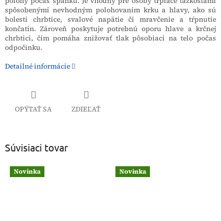
polohy počas spánku. Je vhodný pre osoby trpiace ťažkosťami
spôsobenými nevhodným polohovaním krku a hlavy, ako sú
bolesti chrbtice, svalové napätie či mravčenie a tŕpnutie
končatín. Zároveň poskytuje potrebnú oporu hlave a krčnej
chrbtici, čím pomáha znižovať tlak pôsobiaci na telo počas
odpočinku.
Detailné informácie
OPÝTAŤ SA
ZDIEĽAŤ
Súvisiaci tovar
Novinka
Novinka