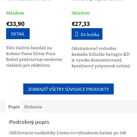
systémy, tanky Schulke
Savagro KD 5 kg
Skladom
Skladom
€33,90
€27,33
DETAIL
Do košíka
Táto liečivá bandáž na
Odstraňovač vodného
koleno Veera Silver Pain
kameňa Schulke Savagro KD
Relief predstavuje moderné
je vysoko koncentrovaný
riešenie pre efektívnu
kyselinový prípravok určený
podporu a regeneráciu
na efektívne čistenie
kolenného kĺbu. Jej unikátne
potrubných systémov,
zloženie zahŕňa strieborné,...
tankov a uzavretých
zariadení....
ZOBRAZIŤ VŠETKY SÚVISIACE PRODUKTY
Popis
Diskusia
Podrobný popis
Odličovacie vankúšiky Linteo vo výhodnom balení po 140