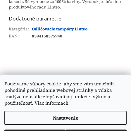
kusoch. Sú vyrobené zo 100 % bavlny. Výrobok je súčasťou
produktového radu Linteo.
Dodatočné parametre
Kategória
:
Odličovacie tampóny Linteo
EAN
:
8594158375940
Z
á
p
ä
t
Vyhľadávanie
Používame súbory cookie, aby sme vám umožnili
i
pohodlné prehliadanie webovej stránky a vďaka
e
HĽADAŤ
analýze neustále zlepšovali jej funkcie, výkon a
použiteľnosť.
Viac informácií
Nastavenie
Vytvoril Shoptet