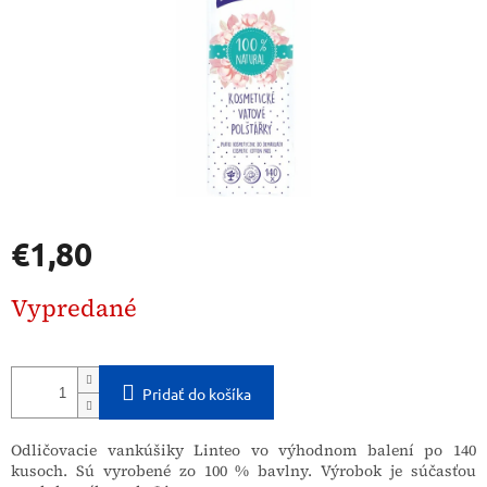
€1,80
Jednotková
Vypredané
cena:
Pridať do košíka
Odličovacie vankúšiky Linteo vo výhodnom balení po 140
kusoch. Sú vyrobené zo 100 % bavlny. Výrobok je súčasťou