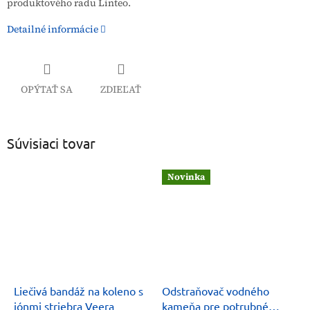
produktového radu Linteo.
Detailné informácie
OPÝTAŤ SA
ZDIEĽAŤ
Súvisiaci tovar
Novinka
Liečivá bandáž na koleno s
Odstraňovač vodného
iónmi striebra Veera
kameňa pre potrubné